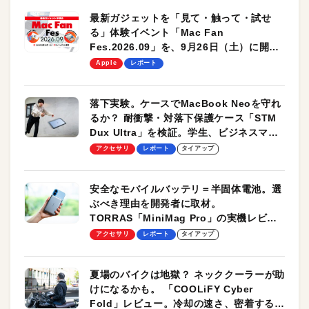
最新ガジェットを「見て・触って・試せ
る」体験イベント「Mac Fan
Fes.2026.09」を、9月26日（土）に開催
します！
Apple
レポート
落下実験。ケースでMacBook Neoを守れ
るか？ 耐衝撃・対落下保護ケース「STM
Dux Ultra」を検証。学生、ビジネスマン
のモバイルユースに最適！
アクセサリ
レポート
タイアップ
安全なモバイルバッテリ＝半固体電池。選
ぶべき理由を開発者に取材。
TORRAS「MiniMag Pro」の実機レビュ
ーも
アクセサリ
レポート
タイアップ
夏場のバイクは地獄？ ネッククーラーが助
けになるかも。 「COOLiFY Cyber
Fold」レビュー。冷却の速さ、密着する冷