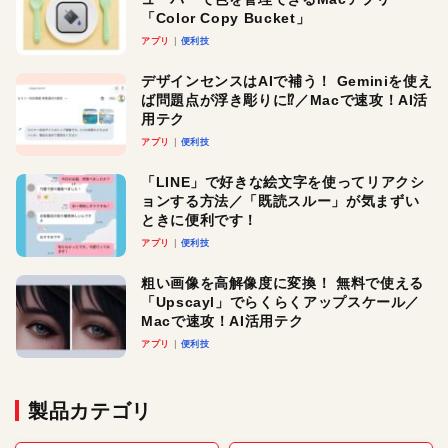
「Color Copy Bucket」
アプリ
便利技
デザインセンスはAIで補う！ Geminiを使え
ば問題点が浮き彫りに⁉︎／Macで速攻！AI活
用テク
アプリ
便利技
「LINE」で好きな絵文字を使ってリアクシ
ョンする方法／「既読スルー」が気まずい
ときに便利です！
アプリ
便利技
粗い画像を高解像度に変換！ 無料で使える
「Upscayl」でらくらくアップスケール／
Macで速攻！AI活用テク
アプリ
便利技
製品カテゴリ