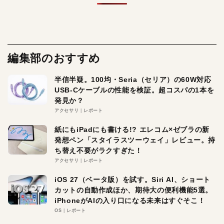
編集部のおすすめ
半信半疑。100均・Seria（セリア）の60W対応
USB-Cケーブルの性能を検証。超コスパの1本を
発見か？
アクセサリ
レポート
紙にもiPadにも書ける!? エレコム×ゼブラの新
発想ペン「スタイラスツーウェイ」レビュー。持
ち替え不要がラクすぎた！
アクセサリ
レポート
iOS 27（ベータ版）を試す。Siri AI、ショート
カットの自動作成ほか、期待大の便利機能5選。
iPhoneがAIの入り口になる未来はすぐそこ！
OS
レポート