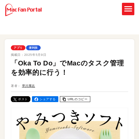
アプリ
便利技
掲載日：
2025年5月9日
「Oka To Do」でMacのタスク管理
を効率的に行う！
著者：
早川厚志
ポスト
シェアする
URLのコピー