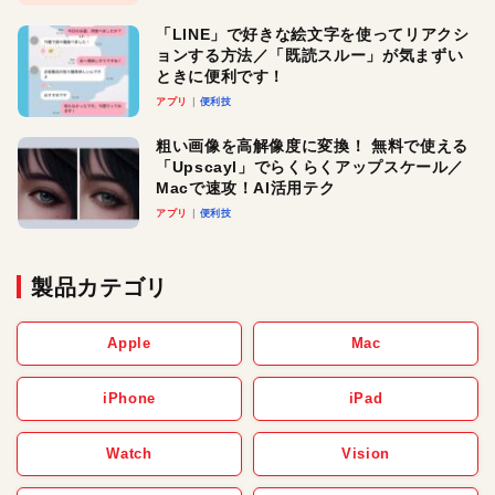
「LINE」で好きな絵文字を使ってリアクシ
ョンする方法／「既読スルー」が気まずい
ときに便利です！
アプリ
便利技
粗い画像を高解像度に変換！ 無料で使える
「Upscayl」でらくらくアップスケール／
Macで速攻！AI活用テク
アプリ
便利技
製品カテゴリ
Apple
Mac
iPhone
iPad
Watch
Vision