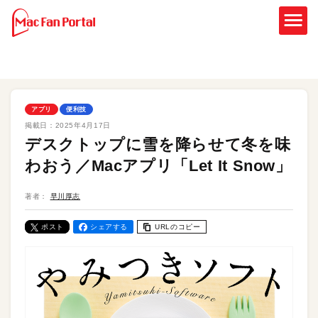
アプリ
便利技
掲載日：
2025年4月17日
デスクトップに雪を降らせて冬を味
わおう／Macアプリ「Let It Snow」
著者：
早川厚志
ポスト
シェアする
URLのコピー