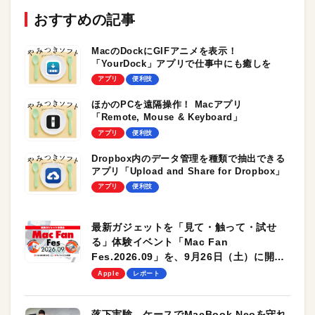
おすすめの記事
MacのDockにGIFアニメを表示！
「YourDock」アプリで仕事中にも癒しを
アプリ
便利技
ほかのPCを遠隔操作！ Macアプリ
「Remote, Mouse & Keyboard」
アプリ
便利技
Dropbox内のデータ管理を種類で抽出できる
アプリ「Upload and Share for Dropbox」
アプリ
便利技
最新ガジェットを「見て・触って・試せ
る」体験イベント「Mac Fan
Fes.2026.09」を、9月26日（土）に開催
します！
Apple
レポート
落下実験。ケースでMacBook Neoを守れ