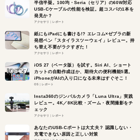
半信半疑。100均・Seria（セリア）の60W対応
USB-Cケーブルの性能を検証。超コスパの1本を
発見か？
アクセサリ
レポート
紙にもiPadにも書ける!? エレコム×ゼブラの新
発想ペン「スタイラスツーウェイ」レビュー。持
ち替え不要がラクすぎた！
アクセサリ
レポート
iOS 27（ベータ版）を試す。Siri AI、ショート
カットの自動作成ほか、期待大の便利機能5選。
iPhoneがAIの入り口になる未来はすぐそこ！
OS
レポート
Insta360のジンバルカメラ「Luna Ultra」実践
レビュー。4K／8K比較・ズーム・夜間撮影をチ
ェック
アクセサリ
レポート
あなたのUSB-Cポートは大丈夫？ 認識しない・
充電できない原因と正しい対策