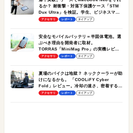
るか？ 耐衝撃・対落下保護ケース「STM
Dux Ultra」を検証。学生、ビジネスマン
のモバイルユースに最適！
アクセサリ
レポート
タイアップ
安全なモバイルバッテリ＝半固体電池。選
ぶべき理由を開発者に取材。
TORRAS「MiniMag Pro」の実機レビュ
ーも
アクセサリ
レポート
タイアップ
夏場のバイクは地獄？ ネッククーラーが助
けになるかも。 「COOLiFY Cyber
Fold」レビュー。冷却の速さ、密着する冷
却プレート、シンプルな操作性がグッド！
アクセサリ
レポート
タイアップ