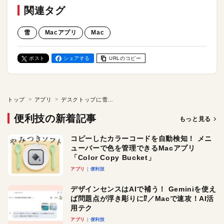
関連タグ
雪
Macアプリ
Mac
ポスト
シェアする
URLのコピー
トップ
アプリ
デスクトップに雪を降らせて冬を味わおう／Macアプリ「Let It Snow」
便利技の新着記事
もっと見る
コピーしたカラーコードを自動検知！ メニ
ューバーで色を管理できるMacアプリ
「Color Copy Bucket」
アプリ
便利技
デザインセンスはAIで補う！ Geminiを使え
ば問題点が浮き彫りに⁉︎／Macで速攻！AI活
用テク
アプリ
便利技