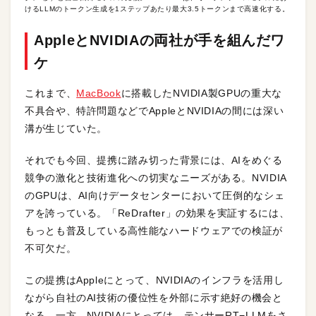
けるLLMのトークン生成を1ステップあたり最大3.5トークンまで高速化する。
AppleとNVIDIAの
両社が手を組んだ
ワ
ケ
これまで、
MacBook
に搭載したNVIDIA製GPUの重大な
不具合や、特許問題などでAppleとNVIDIAの間には深い
溝が生じていた。
それでも今回、提携に踏み切った背景には、AIをめぐる
競争の激化と技術進化への切実なニーズがある。NVIDIA
のGPUは、AI向けデータセンターにおいて圧倒的なシェ
アを誇っている。「ReDrafter」の効果を実証するには、
もっとも普及している高性能なハードウェアでの検証が
不可欠だ。
この提携はAppleにとって、NVIDIAのインフラを活用し
ながら自社のAI技術の優位性を外部に示す絶好の機会と
なる。一方、NVIDIAにとっては、テンサーRT−LLMをさ