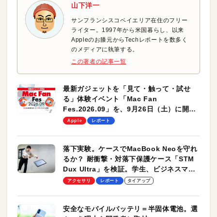
山下洋一
サンフランシスコベイエリア在住のフリー
ライター。1997年から米国暮らし、以来
Appleのお膝元からTechレポートを数多く
のメディアに執筆する。
この著者の記事一覧
最新ガジェットを「見て・触って・試せ
る」体験イベント「Mac Fan
Fes.2026.09」を、9月26日（土）に開催
します！
Apple
レポート
落下実験。ケースでMacBook Neoを守れ
るか？ 耐衝撃・対落下保護ケース「STM
Dux Ultra」を検証。学生、ビジネスマン
のモバイルユースに最適！
アクセサリ
レポート
タイアップ
安全なモバイルバッテリ＝半固体電池。選