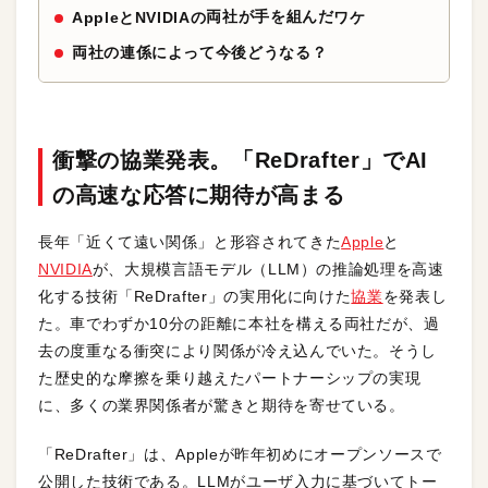
両社が手を組んだ
AppleとNVIDIAの
ワケ
両社の連係によって今後どうなる？
衝撃の協業発表。「ReDrafter」で
AI
の高速な応答
に期待が高まる
長年「近くて遠い関係」と形容されてきた
Apple
と
NVIDIA
が、大規模言語モデル（LLM）の推論処理を高速
化する技術「ReDrafter」の実用化に向けた
協業
を発表し
た。車でわずか10分の距離に本社を構える両社だが、過
去の度重なる衝突により関係が冷え込んでいた。そうし
た歴史的な摩擦を乗り越えたパートナーシップの実現
に、多くの業界関係者が驚きと期待を寄せている。
「ReDrafter」は、Appleが昨年初めにオープンソースで
公開した技術である。LLMがユーザ入力に基づいてトー