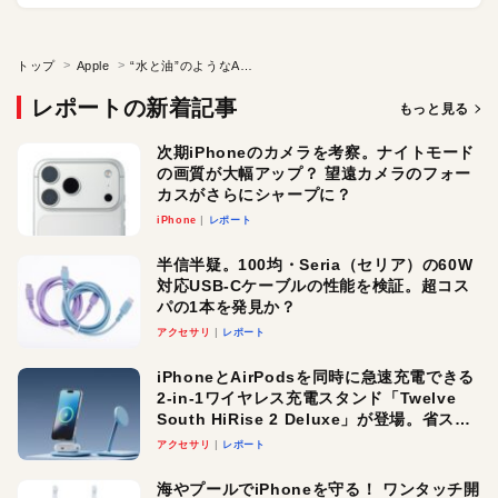
トップ
Apple
“水と油”のようなAppleとNVIDIAが手を結んだのはなぜ？ 大規模言語モデル（LLM）の新たな可能性を切り拓く
レポートの新着記事
もっと見る
次期iPhoneのカメラを考察。ナイトモード
の画質が大幅アップ？ 望遠カメラのフォー
カスがさらにシャープに？
iPhone
レポート
半信半疑。100均・Seria（セリア）の60W
対応USB-Cケーブルの性能を検証。超コス
パの1本を発見か？
アクセサリ
レポート
iPhoneとAirPodsを同時に急速充電できる
2-in-1ワイヤレス充電スタンド「Twelve
South HiRise 2 Deluxe」が登場。省スペ
ースでおしゃれに充電したい人にオスス
アクセサリ
レポート
メ！
海やプールでiPhoneを守る！ ワンタッチ開