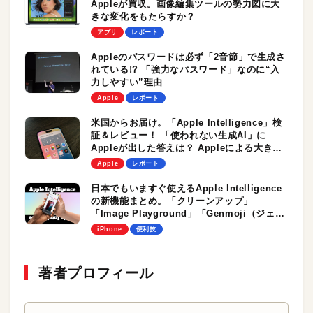
Appleが買収。画像編集ツールの勢力図に大
きな変化をもたらすか？
アプリ
レポート
Appleのパスワードは必ず「2音節」で生成さ
れている!? 「強力なパスワード」なのに“入
力しやすい”理由
Apple
レポート
米国からお届け。「Apple Intelligence」検
証＆レビュー！ 「使われない生成AI」に
Appleが出した答えは？ Appleによる大きな
変化の小さな始まり
Apple
レポート
日本でもいますぐ使えるApple Intelligence
の新機能まとめ。「クリーンアップ」
「Image Playground」「Genmoji（ジェン
文字）」。iPhoneで最新AI機能を試してみよ
iPhone
便利技
う！
著者プロフィール