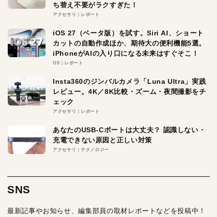
ち替え不要がラクすぎた！
アクセサリ
レポート
iOS 27（ベータ版）を試す。Siri AI、ショート
カットの自動作成ほか、期待大の便利機能5選。
iPhoneがAIの入り口になる未来はすぐそこ！
OS
レポート
Insta360のジンバルカメラ「Luna Ultra」実践
レビュー。4K／8K比較・ズーム・夜間撮影をチ
ェック
アクセサリ
レポート
あなたのUSB-Cポートは大丈夫？ 認識しない・
充電できない原因と正しい対策
アクセサリ
テクノロジー
SNS
最新記事やお知らせ、編集部員の取材レポートなどを投稿中！