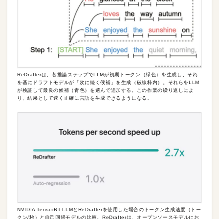
ReDrafterは、各推論ステップでLLMが初期トークン（緑色）を生成し、それ
を基にドラフトモデルが「次に続く候補」を生成（破線枠内）。それらをLLM
が検証して最良の候補（青色）を選んで追加する。この作業の繰り返しによ
り、結果として速く正確に言語を生成できるようになる。
NVIDIA TensorRT-LLMとReDrafterを使用した場合のトークン生成速度（トー
クン/秒）と自己回帰モデルの比較。ReDrafterは、オープンソースモデルにお