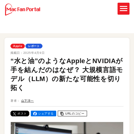
Apple
レポート
掲載日：
2025年4月9日
“水と油”のようなAppleとNVIDIAが
手を結んだのはなぜ？ 大規模言語モ
デル（LLM）の新たな可能性を切り
拓く
著者：
山下洋一
ポスト
シェアする
URLのコピー