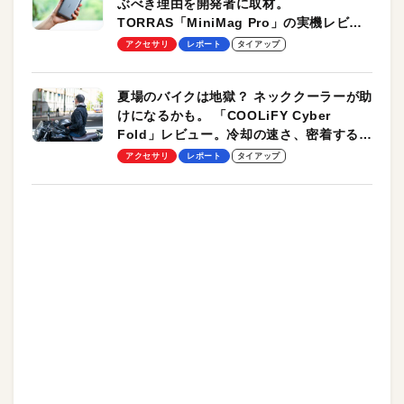
ぶべき理由を開発者に取材。
TORRAS「MiniMag Pro」の実機レビュ
ーも
アクセサリ
レポート
タイアップ
夏場のバイクは地獄？ ネッククーラーが助
けになるかも。 「COOLiFY Cyber
Fold」レビュー。冷却の速さ、密着する冷
却プレート、シンプルな操作性がグッド！
アクセサリ
レポート
タイアップ