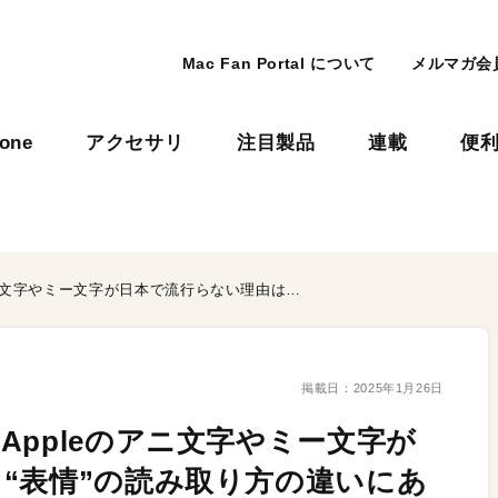
Mac Fan Portal について
メルマガ会
hone
アクセサリ
注目製品
連載
便
日本人は目、外国人は口。Appleのアニ文字やミー文字が日本で流行らない理由は、“表情”の読み取り方の違いにある？
掲載日：
2025年1月26日
Appleのアニ文字やミー文字が
“表情”の読み取り方の違いにあ