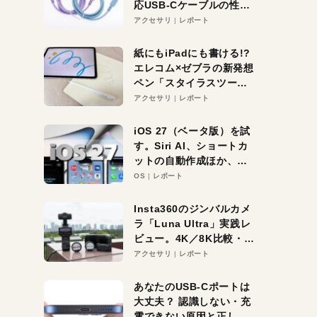
応USB-Cケーブルの性能
を検証。超コスパの1本を
アクセサリ
レポート
発見か？
紙にもiPadにも書ける!?
エレコム×ゼブラの新発想
ペン「スタイラスツーウ
ェイ」レビュー。持ち替
アクセサリ
レポート
え不要がラクすぎた！
iOS 27（ベータ版）を試
す。Siri AI、ショートカ
ットの自動作成ほか、期
待大の便利機能5選。
OS
レポート
iPhoneがAIの入り口にな
る未来はすぐそこ！
Insta360のジンバルカメ
ラ「Luna Ultra」実践レ
ビュー。4K／8K比較・ズ
ーム・夜間撮影をチェッ
アクセサリ
レポート
ク
あなたのUSB-Cポートは
大丈夫？ 認識しない・充
電できない原因と正しい