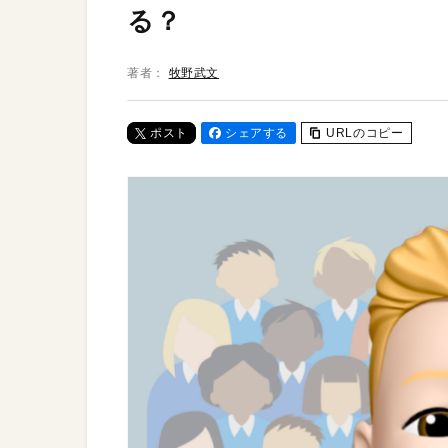
る？
著者：
牧野武文
ポスト
シェアする
URLのコピー