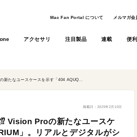
Mac Fan Portal について
メルマガ会
hone
アクセサリ
注目製品
連載
便
渋谷の“ど真ん中”に水族館⁉︎ Vision Proの新たなユースケースを示す「404 AQUQARIUM」。リアルとデジタルがシームレスにつながる世界へ
掲載日：
2025年2月10日
 Vision Proの新たなユースケ
QARIUM」。リアルとデジタルがシ