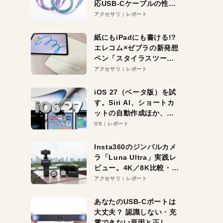
応USB-Cケーブルの性能
を検証。超コスパの1本を
アクセサリ
レポート
発見か？
紙にもiPadにも書ける!?
エレコム×ゼブラの新発想
ペン「スタイラスツーウ
ェイ」レビュー。持ち替
アクセサリ
レポート
え不要がラクすぎた！
iOS 27（ベータ版）を試
す。Siri AI、ショートカ
ットの自動作成ほか、期
待大の便利機能5選。
OS
レポート
iPhoneがAIの入り口にな
る未来はすぐそこ！
Insta360のジンバルカメ
ラ「Luna Ultra」実践レ
ビュー。4K／8K比較・ズ
ーム・夜間撮影をチェッ
アクセサリ
レポート
ク
あなたのUSB-Cポートは
大丈夫？ 認識しない・充
電できない原因と正しい