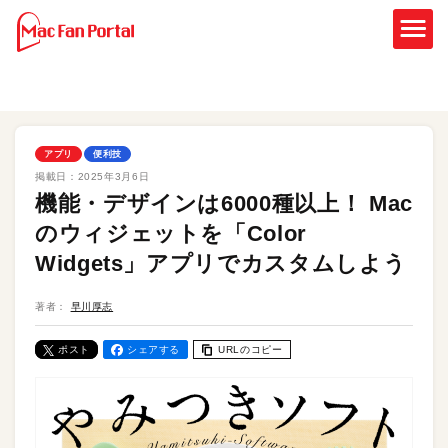
アプリ
便利技
掲載日：
2025年3月6日
機能・デザインは6000種以上！ Mac
のウィジェットを「Color
Widgets」アプリでカスタムしよう
著者：
早川厚志
ポスト
シェアする
URLのコピー