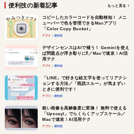
便利技の新着記事
もっと見る
コピーしたカラーコードを自動検知！ メニ
ューバーで色を管理できるMacアプリ
「Color Copy Bucket」
アプリ
便利技
デザインセンスはAIで補う！ Geminiを使え
ば問題点が浮き彫りに⁉︎／Macで速攻！AI活
用テク
アプリ
便利技
「LINE」で好きな絵文字を使ってリアクシ
ョンする方法／「既読スルー」が気まずい
ときに便利です！
アプリ
便利技
粗い画像を高解像度に変換！ 無料で使える
「Upscayl」でらくらくアップスケール／
Macで速攻！AI活用テク
アプリ
便利技