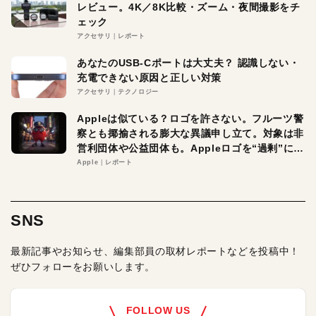
レビュー。4K／8K比較・ズーム・夜間撮影をチ
ェック
アクセサリ
レポート
あなたのUSB-Cポートは大丈夫？ 認識しない・
充電できない原因と正しい対策
アクセサリ
テクノロジー
Appleは似ている？ロゴを許さない。フルーツ警
察とも揶揄される膨大な異議申し立て。対象は非
営利団体や公益団体も。Appleロゴを“過剰”に守
る理由とは
Apple
レポート
SNS
最新記事やお知らせ、編集部員の取材レポートなどを投稿中！
ぜひフォローをお願いします。
FOLLOW US