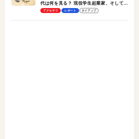
代は何を見る？ 現役学生起業家、そして教
授による体験会レポート【PR】
アクセサリ
レポート
タイアップ