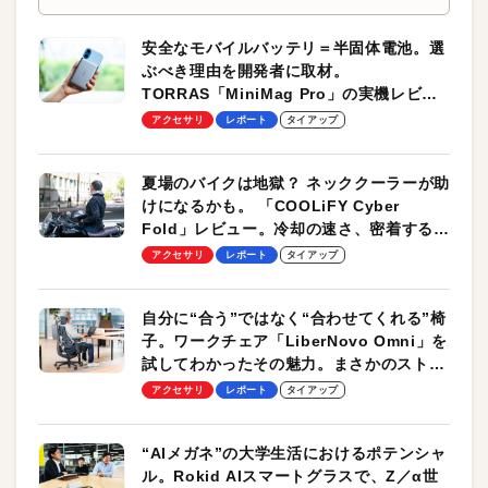
安全なモバイルバッテリ＝半固体電池。選
ぶべき理由を開発者に取材。
TORRAS「MiniMag Pro」の実機レビュ
ーも
アクセサリ
レポート
タイアップ
夏場のバイクは地獄？ ネッククーラーが助
けになるかも。 「COOLiFY Cyber
Fold」レビュー。冷却の速さ、密着する冷
却プレート、シンプルな操作性がグッド！
アクセサリ
レポート
タイアップ
自分に“合う”ではなく“合わせてくれる”椅
子。ワークチェア「LiberNovo Omni」を
試してわかったその魅力。まさかのストレ
ッチ機能も搭載
アクセサリ
レポート
タイアップ
“AIメガネ”の大学生活におけるポテンシャ
ル。Rokid AIスマートグラスで、Z／α世