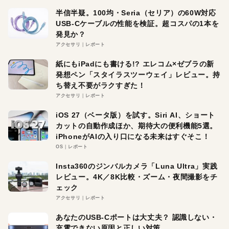
半信半疑。100均・Seria（セリア）の60W対応
USB-Cケーブルの性能を検証。超コスパの1本を
発見か？
アクセサリ
レポート
紙にもiPadにも書ける!? エレコム×ゼブラの新
発想ペン「スタイラスツーウェイ」レビュー。持
ち替え不要がラクすぎた！
アクセサリ
レポート
iOS 27（ベータ版）を試す。Siri AI、ショート
カットの自動作成ほか、期待大の便利機能5選。
iPhoneがAIの入り口になる未来はすぐそこ！
OS
レポート
Insta360のジンバルカメラ「Luna Ultra」実践
レビュー。4K／8K比較・ズーム・夜間撮影をチ
ェック
アクセサリ
レポート
あなたのUSB-Cポートは大丈夫？ 認識しない・
充電できない原因と正しい対策