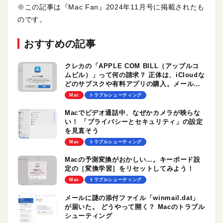
※この記事は『Mac Fan』2024年11月号に掲載されたも
のです。
おすすめの記事
クレカの「APPLE COM BILL（アップルコ
ムビル）」って何の請求？ 正体は、iCloudな
どのサブスクや有料アプリの購入。メールや
Apple IDから請求内容を確認できます
Mac
トラブルシューティング
Macでビデオ通話中、なぜかカメラが映らな
い！ 「プライバシーとセキュリティ」の設定
を見直そう
Mac
トラブルシューティング
Macの予測変換がおかしい…。キーボード設
定の［変換学習］をリセットしてみよう！
Mac
トラブルシューティング
メールに謎の添付ファイル「winmail.dat」
が届いた。 どうやって開く？ Macのトラブル
シューティング