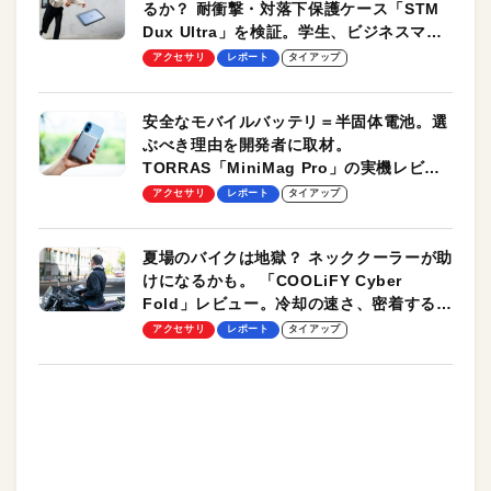
るか？ 耐衝撃・対落下保護ケース「STM
Dux Ultra」を検証。学生、ビジネスマン
のモバイルユースに最適！
アクセサリ
レポート
タイアップ
安全なモバイルバッテリ＝半固体電池。選
ぶべき理由を開発者に取材。
TORRAS「MiniMag Pro」の実機レビュ
ーも
アクセサリ
レポート
タイアップ
夏場のバイクは地獄？ ネッククーラーが助
けになるかも。 「COOLiFY Cyber
Fold」レビュー。冷却の速さ、密着する冷
却プレート、シンプルな操作性がグッド！
アクセサリ
レポート
タイアップ