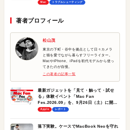
Mac
トラブルシューティング
著者プロフィール
松山茂
東京の下町・谷中を拠点として日々カメラ
と猫を愛でながら暮らすフリーライター。
MacやiPhone、iPadを初代モデルから使っ
てきたのが自慢。
この著者の記事一覧
最新ガジェットを「見て・触って・試せ
る」体験イベント「Mac Fan
Fes.2026.09」を、9月26日（土）に開催
します！
Apple
レポート
落下実験。ケースでMacBook Neoを守れ