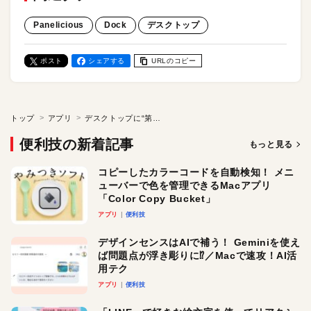
Panelicious
Dock
デスクトップ
ポスト
シェアする
URLのコピー
トップ
アプリ
デスクトップに“第2のDock”を配置！ Macアプリ「Panelicious」
便利技の新着記事
もっと見る
コピーしたカラーコードを自動検知！ メニ
ューバーで色を管理できるMacアプリ
「Color Copy Bucket」
アプリ
便利技
デザインセンスはAIで補う！ Geminiを使え
ば問題点が浮き彫りに⁉︎／Macで速攻！AI活
用テク
アプリ
便利技