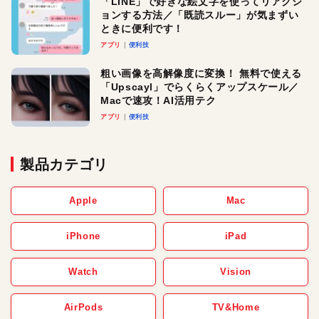
「LINE」で好きな絵文字を使ってリアクシ
ョンする方法／「既読スルー」が気まずい
ときに便利です！
アプリ
便利技
粗い画像を高解像度に変換！ 無料で使える
「Upscayl」でらくらくアップスケール／
Macで速攻！AI活用テク
アプリ
便利技
製品カテゴリ
Apple
Mac
iPhone
iPad
Watch
Vision
AirPods
TV&Home