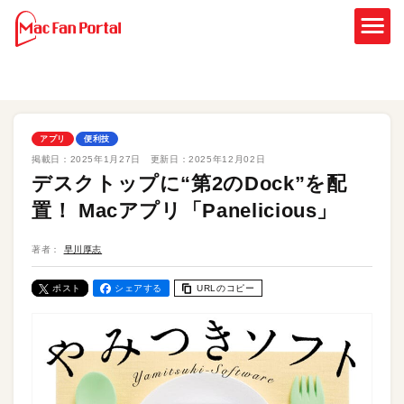
アプリ
便利技
掲載日：
2025年1月27日
更新日：
2025年12月02日
デスクトップに“第2のDock”を配
置！ Macアプリ「Panelicious」
著者：
早川厚志
ポスト
シェアする
URLのコピー