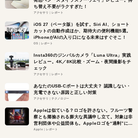
ち替え不要がラクすぎた！
アクセサリ
レポート
iOS 27（ベータ版）を試す。Siri AI、ショート
カットの自動作成ほか、期待大の便利機能5選。
iPhoneがAIの入り口になる未来はすぐそこ！
OS
レポート
Insta360のジンバルカメラ「Luna Ultra」実践
レビュー。4K／8K比較・ズーム・夜間撮影をチ
ェック
アクセサリ
レポート
あなたのUSB-Cポートは大丈夫？ 認識しない・
充電できない原因と正しい対策
アクセサリ
テクノロジー
Appleは似ている？ロゴを許さない。フルーツ警
察とも揶揄される膨大な異議申し立て。対象は非
営利団体や公益団体も。Appleロゴを“過剰”に守
る理由とは
Apple
レポート