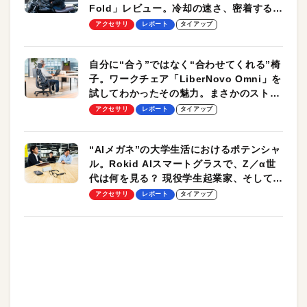
Fold」レビュー。冷却の速さ、密着する冷
却プレート、シンプルな操作性がグッド！
アクセサリ
レポート
タイアップ
自分に“合う”ではなく“合わせてくれる”椅
子。ワークチェア「LiberNovo Omni」を
試してわかったその魅力。まさかのストレ
ッチ機能も搭載
アクセサリ
レポート
タイアップ
“AIメガネ”の大学生活におけるポテンシャ
ル。Rokid AIスマートグラスで、Z／α世
代は何を見る？ 現役学生起業家、そして教
授による体験会レポート【PR】
アクセサリ
レポート
タイアップ