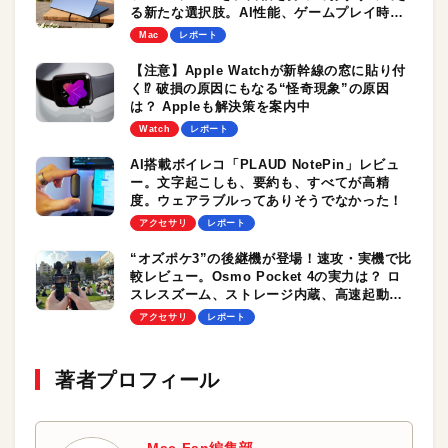
る新たな選択肢。AI性能、ゲームプレイ時の
パフォーマンスもチェック！
Mac
レポート
【注意】Apple Watchが新幹線の窓に貼り付
く⁉︎ 破損の原因にもなる“怪奇現象”の原因
は？ Appleも解決策を案内中
Watch
レポート
AI搭載ボイレコ「PLAUD NotePin」レビュ
ー。文字起こしも、要約も、すべてが高精
度。ウェアラブルってありそうでなかった！
アクセサリ
レポート
“オズポケ3”の後継機が登場！速攻・実機で比
較レビュー。Osmo Pocket 4の実力は？ ロ
スレスズーム、ストレージ内蔵、高速起動は
大きな魅力
アクセサリ
レポート
著者プロフィール