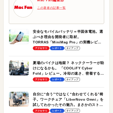
Mac Fan編集部
この著者の記事一覧
安全なモバイルバッテリ＝半固体電池。選
ぶべき理由を開発者に取材。
TORRAS「MiniMag Pro」の実機レビュ
ーも
アクセサリ
レポート
タイアップ
夏場のバイクは地獄？ ネッククーラーが助
けになるかも。 「COOLiFY Cyber
Fold」レビュー。冷却の速さ、密着する冷
却プレート、シンプルな操作性がグッド！
アクセサリ
レポート
タイアップ
自分に“合う”ではなく“合わせてくれる”椅
子。ワークチェア「LiberNovo Omni」を
試してわかったその魅力。まさかのストレ
ッチ機能も搭載
アクセサリ
レポート
タイアップ