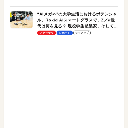
“AIメガネ”の大学生活におけるポテンシャ
ル。Rokid AIスマートグラスで、Z／α世
代は何を見る？ 現役学生起業家、そして教
授による体験会レポート【PR】
アクセサリ
レポート
タイアップ