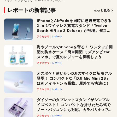
トップ
アクセサリ
AirPodsシリーズがセール！ 最大6000円オフ。Amazonタイムセール会場をチェック！ 対象はAirPods Pro 3、そしてAirPods 4
レポートの新着記事
もっと見る
iPhoneとAirPodsを同時に急速充電できる
2-in-1ワイヤレス充電スタンド「Twelve
South HiRise 2 Deluxe」が登場。省スペ
ースでおしゃれに充電したい人にオスス
アクセサリ
レポート
メ！
海やプールでiPhoneを守る！ ワンタッチ開
閉の防水ケース「簡単開閉 ミズアソビ for
スマホ」で夏のレジャーを満喫しよう
アクセサリ
レポート
オズポケと使いたいDJIのマイクに新モデル
登場！ コンパクトな「DJI Mic Mini 2S」
はAIノイキャンも搭載。屋外でも快適に！
アクセサリ
レポート
ダイソーのタブレットスタンドがシンプル
イズベスト！ コンパクトな折りたたみ式で
ノートパソコンにも対応。カラバリ4つで選
べる楽しさも
アクセサリ
レポート