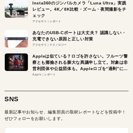
Insta360のジンバルカメラ「Luna Ultra」実践
レビュー。4K／8K比較・ズーム・夜間撮影をチ
ェック
アクセサリ
レポート
あなたのUSB-Cポートは大丈夫？ 認識しない・
充電できない原因と正しい対策
アクセサリ
テクノロジー
Appleは似ている？ロゴを許さない。フルーツ警
察とも揶揄される膨大な異議申し立て。対象は非
営利団体や公益団体も。Appleロゴを“過剰”に守
る理由とは
Apple
レポート
SNS
最新記事やお知らせ、編集部員の取材レポートなどを投稿中！
ぜひフォローをお願いします。