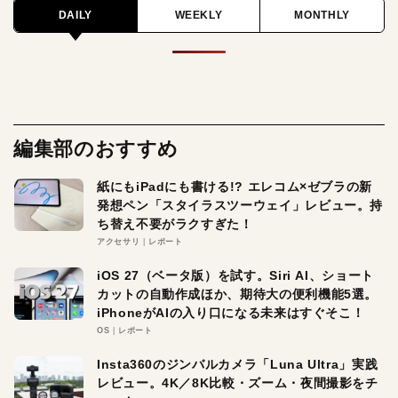
DAILY
WEEKLY
MONTHLY
編集部のおすすめ
紙にもiPadにも書ける!? エレコム×ゼブラの新
発想ペン「スタイラスツーウェイ」レビュー。持
ち替え不要がラクすぎた！
アクセサリ
レポート
iOS 27（ベータ版）を試す。Siri AI、ショート
カットの自動作成ほか、期待大の便利機能5選。
iPhoneがAIの入り口になる未来はすぐそこ！
OS
レポート
Insta360のジンバルカメラ「Luna Ultra」実践
レビュー。4K／8K比較・ズーム・夜間撮影をチ