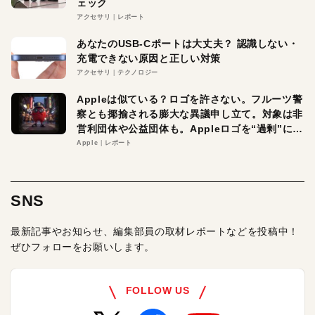
ェック
アクセサリ
レポート
あなたのUSB-Cポートは大丈夫？ 認識しない・
充電できない原因と正しい対策
アクセサリ
テクノロジー
Appleは似ている？ロゴを許さない。フルーツ警
察とも揶揄される膨大な異議申し立て。対象は非
営利団体や公益団体も。Appleロゴを“過剰”に守
る理由とは
Apple
レポート
SNS
最新記事やお知らせ、編集部員の取材レポートなどを投稿中！
ぜひフォローをお願いします。
FOLLOW US