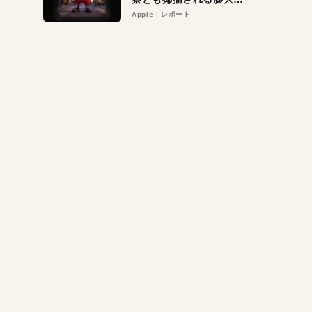
異議申し立て。対象は非
Apple
レポート
営利団体や公益団体も。
Appleロゴを“過剰”に守
る理由とは