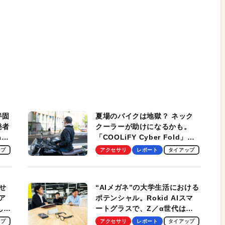
半固
夏場のバイクは地獄？ ネック
発者
クーラーが助けになるかも。
ag
「COOLiFY Cyber Fold」レ
ビュー。冷却の速さ、密着する
ップ
アクセサリ
レポート
タイアップ
冷却プレート、シンプルな操作
性がグッド！
せ
“AIメガネ”の大学生活における
ア
ポテンシャル。Rokid AIスマ
試して
ートグラスで、Z／α世代は何
のス
を見る？ 現役学生起業家、そ
ップ
アクセサリ
レポート
タイアップ