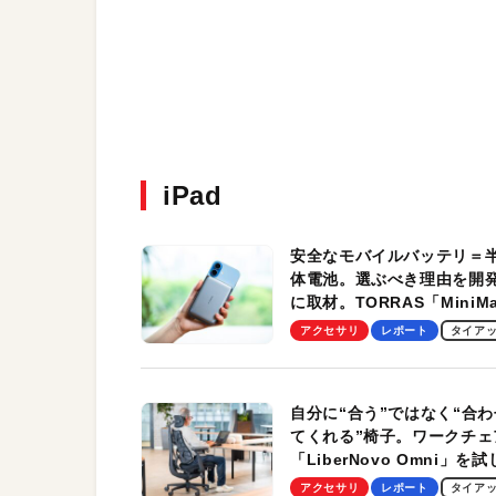
iPad
安全なモバイルバッテリ＝
体電池。選ぶべき理由を開
に取材。TORRAS「MiniM
Pro」の実機レビューも
アクセサリ
レポート
タイア
自分に“合う”ではなく“合わ
てくれる”椅子。ワークチェ
「LiberNovo Omni」を
わかったその魅力。まさか
アクセサリ
レポート
タイア