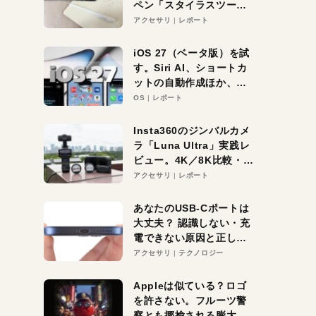
ペン「スタイラスツーウ
ェイ」レビュー。持ち替
アクセサリ
レポート
え不要がラクすぎた！
iOS 27（ベータ版）を試
す。Siri AI、ショートカ
ットの自動作成ほか、期
待大の便利機能5選。
OS
レポート
iPhoneがAIの入り口にな
る未来はすぐそこ！
Insta360のジンバルカメ
ラ「Luna Ultra」実践レ
ビュー。4K／8K比較・ズ
ーム・夜間撮影をチェッ
アクセサリ
レポート
ク
あなたのUSB-Cポートは
大丈夫？ 認識しない・充
電できない原因と正しい
対策
アクセサリ
テクノロジー
Appleは似ている？ロゴ
を許さない。フルーツ警
察とも揶揄される膨大な