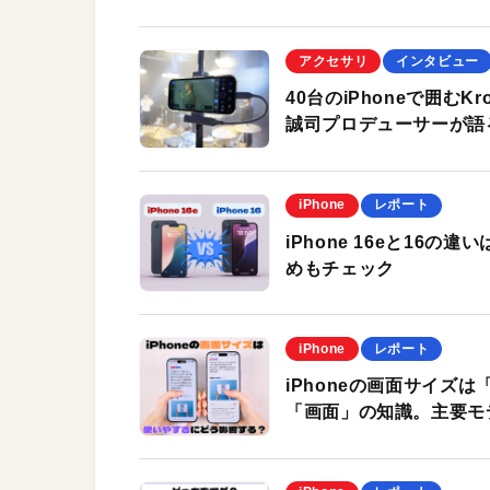
アクセサリ
インタビュー
40台のiPhoneで囲むK
誠司プロデューサーが語る「B
iPhone
レポート
iPhone 16eと16
めもチェック
iPhone
レポート
iPhoneの画面サイズ
「画面」の知識。主要モ