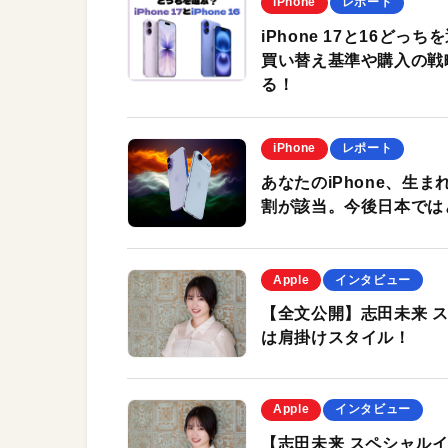
iPhone
レポート
iPhone 17と16ど
買い替え基準や購入の戦
る！
iPhone
レポート
あなたのiPhone、生
割が該当。今後日本では
Apple
インタビュー
【全文公開】志田未来 ス
は肩掛けスタイル！
Apple
インタビュー
【志田未来 スペシャルイ