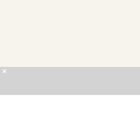
×
×
×