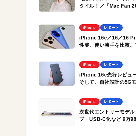
タイル！／「Mac Fan
iPhone
レポート
iPhone 16e／16／
性能、使い勝手を比較。
iPhone
レポート
iPhone 16e先行レ
そして、自社設計の5G
iPhone
レポート
次世代エントリーモデル「i
プ・USB-C化など 9万9