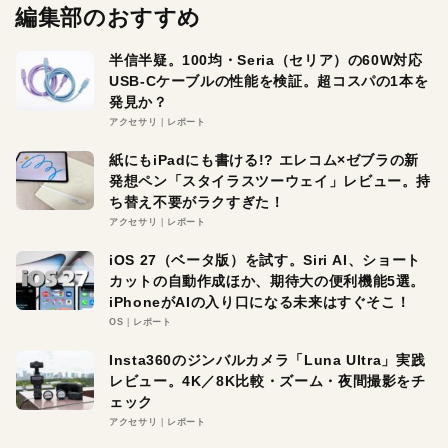
編集部のおすすめ
半信半疑。100均・Seria（セリア）の60W対応
USB-Cケーブルの性能を検証。超コスパの1本を
発見か？
アクセサリ
レポート
紙にもiPadにも書ける!? エレコム×ゼブラの新
発想ペン「スタイラスツーウェイ」レビュー。持
ち替え不要がラクすぎた！
アクセサリ
レポート
iOS 27（ベータ版）を試す。Siri AI、ショート
カットの自動作成ほか、期待大の便利機能5選。
iPhoneがAIの入り口になる未来はすぐそこ！
OS
レポート
Insta360のジンバルカメラ「Luna Ultra」実践
レビュー。4K／8K比較・ズーム・夜間撮影をチ
ェック
アクセサリ
レポート