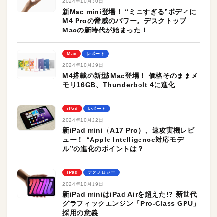
2024年10月30日
新Mac mini登場！ “ミニすぎる”ボディに
M4 Proの脅威のパワー。デスクトップ
Macの新時代が始まった！
Mac
レポート
2024年10月29日
M4搭載の新型iMac登場！ 価格そのままメ
モリ16GB、Thunderbolt 4に進化
iPad
レポート
2024年10月22日
新iPad mini（A17 Pro）、速攻実機レビ
ュー！ “Apple Intelligence対応モデ
ル”の進化のポイントは？
iPad
テクノロジー
2024年10月19日
新iPad miniはiPad Airを超えた!? 新世代
グラフィックエンジン「Pro-Class GPU」
採用の意義