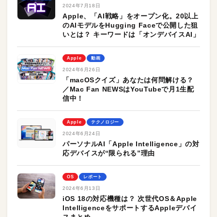
2024年7月18日
Apple、「AI戦略」をオープン化。20以上
のAIモデルをHugging Faceで公開した狙
いとは？ キーワードは「オンデバイスAI」
Apple
動画
2024年6月26日
「macOSクイズ」あなたは何問解ける？
／Mac Fan NEWSはYouTubeで月1生配
信中！
Apple
テクノロジー
2024年6月24日
パーソナルAI「Apple Intelligence」の対
応デバイスが“限られる”理由
OS
レポート
2024年6月13日
iOS 18の対応機種は？ 次世代OS＆Apple
IntelligenceをサポートするAppleデバイ