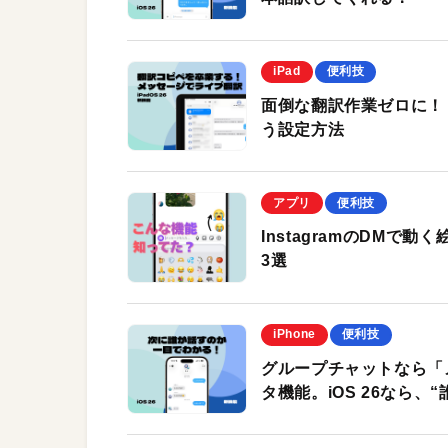
iPad
便利技
面倒な翻訳作業ゼロに！ 
う設定方法
アプリ
便利技
InstagramのDMで動
3選
iPhone
便利技
グループチャットなら「
タ機能。iOS 26なら