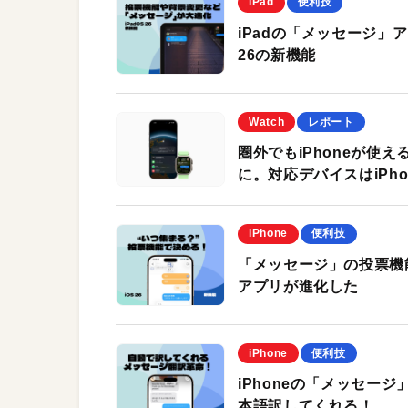
iPad
便利技
iPadの「メッセージ」
26の新機能
Watch
レポート
圏外でもiPhoneが使
に。対応デバイスはiPhone 
iPhone
便利技
「メッセージ」の投票機能
アプリが進化した
iPhone
便利技
iPhoneの「メッセー
本語訳してくれる！