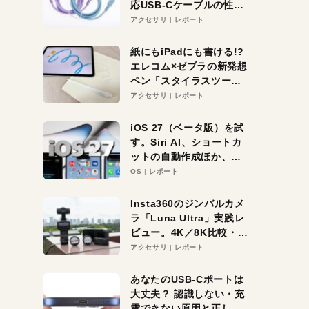
応USB-Cケーブルの性能
を検証。超コスパの1本を
アクセサリ
レポート
発見か？
紙にもiPadにも書ける!?
エレコム×ゼブラの新発想
ペン「スタイラスツーウ
ェイ」レビュー。持ち替
アクセサリ
レポート
え不要がラクすぎた！
iOS 27（ベータ版）を試
す。Siri AI、ショートカ
ットの自動作成ほか、期
待大の便利機能5選。
OS
レポート
iPhoneがAIの入り口にな
る未来はすぐそこ！
Insta360のジンバルカメ
ラ「Luna Ultra」実践レ
ビュー。4K／8K比較・ズ
ーム・夜間撮影をチェッ
アクセサリ
レポート
ク
あなたのUSB-Cポートは
大丈夫？ 認識しない・充
電できない原因と正しい