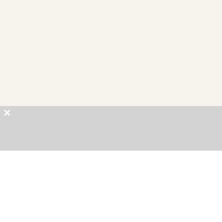
×
×
×