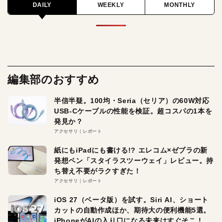
DAILY
WEEKLY
MONTHLY
編集部のおすすめ
半信半疑。100均・Seria（セリア）の60W対応
USB-Cケーブルの性能を検証。超コスパの1本を
発見か？
アクセサリ
レポート
紙にもiPadにも書ける!? エレコム×ゼブラの新
発想ペン「スタイラスツーウェイ」レビュー。持
ち替え不要がラクすぎた！
アクセサリ
レポート
iOS 27（ベータ版）を試す。Siri AI、ショート
カットの自動作成ほか、期待大の便利機能5選。
iPhoneがAIの入り口になる未来はすぐそこ！