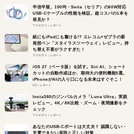
半信半疑。100均・Seria（セリア）の60W対応
USB-Cケーブルの性能を検証。超コスパの1本を
発見か？
アクセサリ
レポート
紙にもiPadにも書ける!? エレコム×ゼブラの新
発想ペン「スタイラスツーウェイ」レビュー。持
ち替え不要がラクすぎた！
アクセサリ
レポート
iOS 27（ベータ版）を試す。Siri AI、ショート
カットの自動作成ほか、期待大の便利機能5選。
iPhoneがAIの入り口になる未来はすぐそこ！
OS
レポート
Insta360のジンバルカメラ「Luna Ultra」実践
レビュー。4K／8K比較・ズーム・夜間撮影をチ
ェック
アクセサリ
レポート
あなたのUSB-Cポートは大丈夫？ 認識しない・
充電できない原因と正しい対策