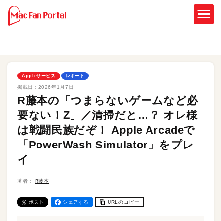
Appleサービス
レポート
掲載日：
2026年1月7日
R藤本の「つまらないゲームなど必
要ない！Z」／清掃だと…？ オレ様
は戦闘民族だぞ！ Apple Arcadeで
「PowerWash Simulator」をプレ
イ
著者：
R藤本
ポスト
シェアする
URLのコピー