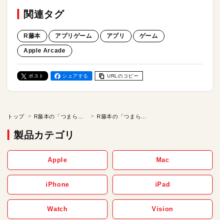
関連タグ
R藤本
アプリゲーム
アプリ
ゲーム
Apple Arcade
ポスト
シェアする
URLのコピー
トップ
R藤本の「つまらないゲームなど必要ない！Z」
R藤本の「つまらないゲームなど必要ない！Z」／清掃だと…？ オレ様は戦闘民族だぞ！ Apple Arcadeで「PowerWash Simulator」をプレイ
製品カテゴリ
Apple
Mac
iPhone
iPad
Watch
Vision