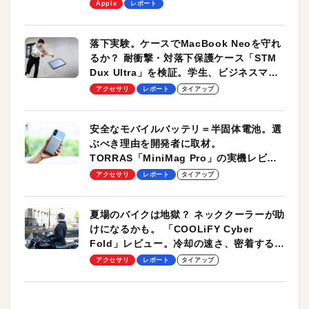
します！
Apple
レポート
落下実験。ケースでMacBook Neoを守れ
るか？ 耐衝撃・対落下保護ケース「STM
Dux Ultra」を検証。学生、ビジネスマン
のモバイルユースに最適！
アクセサリ
レポート
タイアップ
安全なモバイルバッテリ＝半固体電池。選
ぶべき理由を開発者に取材。
TORRAS「MiniMag Pro」の実機レビュ
ーも
アクセサリ
レポート
タイアップ
夏場のバイクは地獄？ ネッククーラーが助
けになるかも。 「COOLiFY Cyber
Fold」レビュー。冷却の速さ、密着する冷
却プレート、シンプルな操作性がグッド！
アクセサリ
レポート
タイアップ