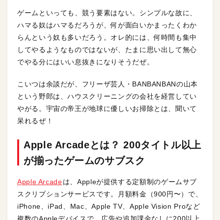
ゲームといっても、競う要素はない。シンプルな故に、
ハマる奴はハマるだろうが、何が面白いかまったくわか
らんという奴も多いだろう。オレ的には、何時間も集中
してやるようなものではないが、たまに思い出して無心
でやる分にはいい息抜きになりそうだぜ。
こいつは余談だが、フリーザ芸人・BANBANBANの山本
という野郎は、ハウスクリーニングの会社を経営してい
やがる。宇宙の帝王が地球に優しいお掃除とは、聞いて
呆れるぜ！
Apple Arcadeとは？ 200タイトル以上
が揃ったゲームのサブスク
Apple Arcade
は、Appleが提供する定額制のゲームサブ
スクリプションサービスです。月額料金（900円〜）で、
iPhone、iPad、Mac、Apple TV、Apple Vision Proなど
複数のAppleデバイスで、広告や追加課金なしに200以上