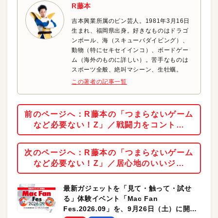
R藤本
吉本興業所属のピン芸人。1981年3月16日
生まれ、福岡県出身。好きなものはドラゴ
ンボール、海（スキューバダイビング）、
動物（特にセキセイインコ）、ボードゲー
ム（海外のものに詳しい）。苦手なものは
スポーツ全般、絶叫マシーン、生牡蠣。
この著者の記事一覧
前のページへ：R藤本の「つまらないゲーム
など必要ない！Z」／戦闘力をコント…
次のページへ：R藤本の「つまらないゲーム
など必要ない！Z」／居心地のいいジ…
最新ガジェットを「見て・触って・試せ
る」体験イベント「Mac Fan
Fes.2026.09」を、9月26日（土）に開催