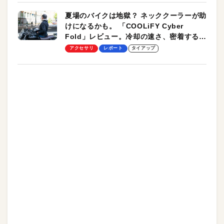
夏場のバイクは地獄？ ネッククーラーが助
けになるかも。 「COOLiFY Cyber
Fold」レビュー。冷却の速さ、密着する冷
却プレート、シンプルな操作性がグッド！
アクセサリ
レポート
タイアップ