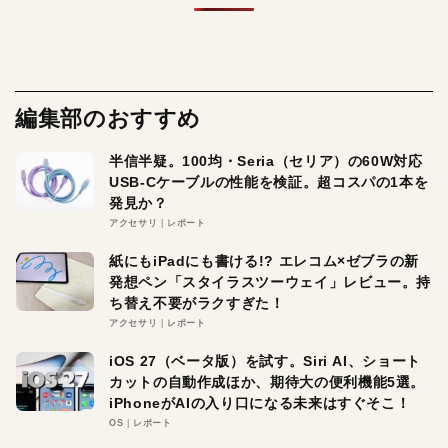
編集部のおすすめ
半信半疑。100均・Seria（セリア）の60W対応
USB-Cケーブルの性能を検証。超コスパの1本を
発見か？
アクセサリ
レポート
紙にもiPadにも書ける!? エレコム×ゼブラの新
発想ペン「スタイラスツーウェイ」レビュー。持
ち替え不要がラクすぎた！
アクセサリ
レポート
iOS 27（ベータ版）を試す。Siri AI、ショート
カットの自動作成ほか、期待大の便利機能5選。
iPhoneがAIの入り口になる未来はすぐそこ！
OS
レポート