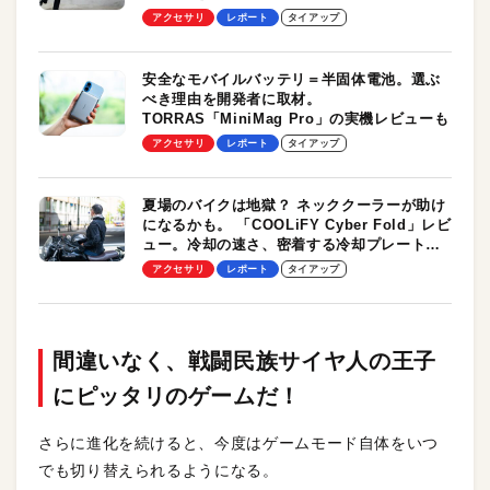
ルユースに最適！
アクセサリ
レポート
タイアップ
安全なモバイルバッテリ＝半固体電池。選ぶ
べき理由を開発者に取材。
TORRAS「MiniMag Pro」の実機レビューも
アクセサリ
レポート
タイアップ
夏場のバイクは地獄？ ネッククーラーが助け
になるかも。 「COOLiFY Cyber Fold」レビ
ュー。冷却の速さ、密着する冷却プレート、
シンプルな操作性がグッド！
アクセサリ
レポート
タイアップ
間違いなく、戦闘民族サイヤ人の王子
にピッタリのゲームだ！
さらに進化を続けると、今度はゲームモード自体をいつ
でも切り替えられるようになる。