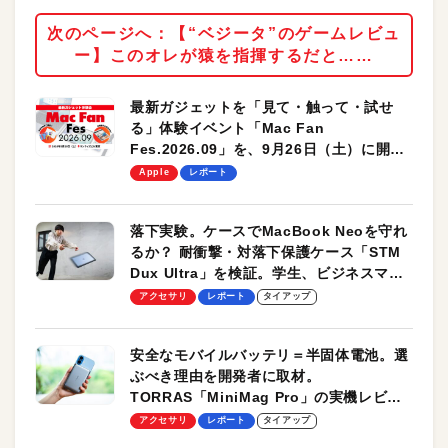
次のページへ：【“ベジータ”のゲームレビュ
ー】このオレが猿を指揮するだと……
最新ガジェットを「見て・触って・試せ
る」体験イベント「Mac Fan
Fes.2026.09」を、9月26日（土）に開催
します！
Apple
レポート
落下実験。ケースでMacBook Neoを守れ
るか？ 耐衝撃・対落下保護ケース「STM
Dux Ultra」を検証。学生、ビジネスマン
のモバイルユースに最適！
アクセサリ
レポート
タイアップ
安全なモバイルバッテリ＝半固体電池。選
ぶべき理由を開発者に取材。
TORRAS「MiniMag Pro」の実機レビュ
ーも
アクセサリ
レポート
タイアップ