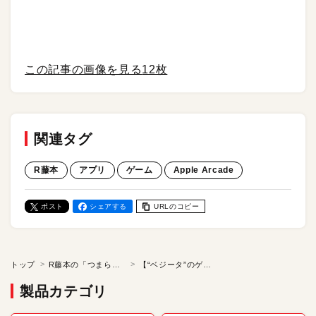
この記事の画像を見る
12枚
関連タグ
R藤本
アプリ
ゲーム
Apple Arcade
ポスト
シェアする
URLのコピー
トップ
R藤本の「つまらないゲームなど必要ない！Z」
【“ベジータ”のゲームレビュー】時にはやられつつも戦いを重ねて進化していく…まるで戦闘民族サイヤ人のようだ！ Apple Arcadeで「スペースインベーダー インフィニティジーン エボルブ」をプレイ／R藤本の「つまらないゲームなど必要ない！Z」
製品カテゴリ