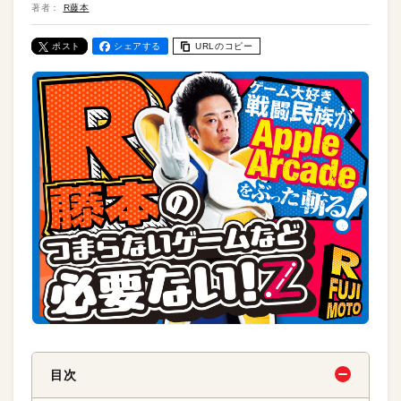
著者：
R藤本
ポスト
シェアする
URLのコピー
目次