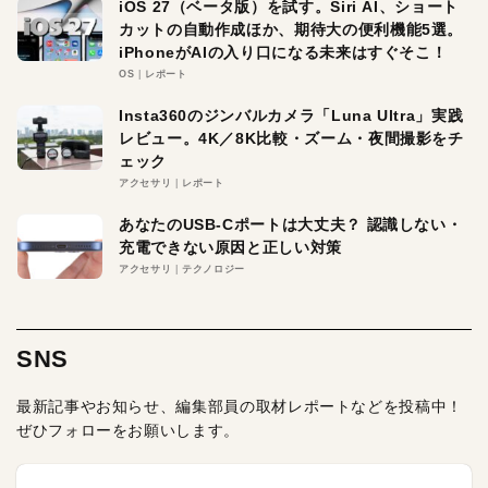
iOS 27（ベータ版）を試す。Siri AI、ショート
カットの自動作成ほか、期待大の便利機能5選。
iPhoneがAIの入り口になる未来はすぐそこ！
OS
レポート
Insta360のジンバルカメラ「Luna Ultra」実践
レビュー。4K／8K比較・ズーム・夜間撮影をチ
ェック
アクセサリ
レポート
あなたのUSB-Cポートは大丈夫？ 認識しない・
充電できない原因と正しい対策
アクセサリ
テクノロジー
SNS
最新記事やお知らせ、編集部員の取材レポートなどを投稿中！
ぜひフォローをお願いします。