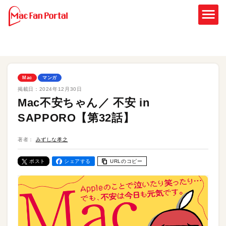
Mac
マンガ
掲載日：
2024年12月30日
Mac不安ちゃん／ 不安 in
SAPPORO【第32話】
著者：
みずしな孝之
ポスト
シェアする
URLのコピー