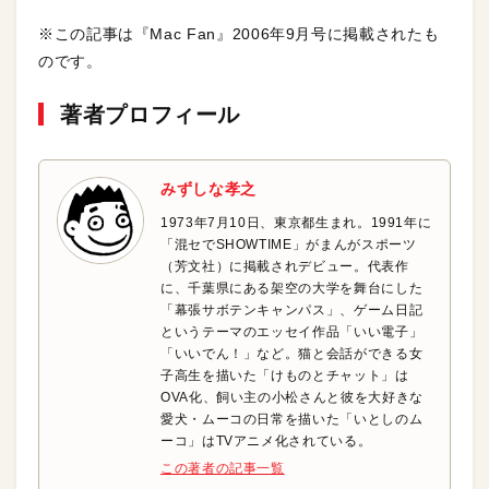
※この記事は『Mac Fan』2006年9月号に掲載されたも
のです。
著者プロフィール
みずしな孝之
1973年7月10日、東京都生まれ。1991年に
「混セでSHOWTIME」がまんがスポーツ
（芳文社）に掲載されデビュー。代表作
に、千葉県にある架空の大学を舞台にした
「幕張サボテンキャンパス」、ゲーム日記
というテーマのエッセイ作品「いい電子」
「いいでん！」など。猫と会話ができる女
子高生を描いた「けものとチャット」は
OVA化、飼い主の小松さんと彼を大好きな
愛犬・ムーコの日常を描いた「いとしのム
ーコ」はTVアニメ化されている。
この著者の記事一覧