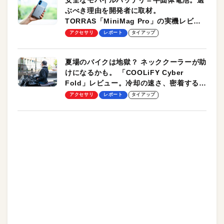
ぶべき理由を開発者に取材。
TORRAS「MiniMag Pro」の実機レビュ
ーも
アクセサリ
レポート
タイアップ
夏場のバイクは地獄？ ネッククーラーが助
けになるかも。 「COOLiFY Cyber
Fold」レビュー。冷却の速さ、密着する冷
却プレート、シンプルな操作性がグッド！
アクセサリ
レポート
タイアップ