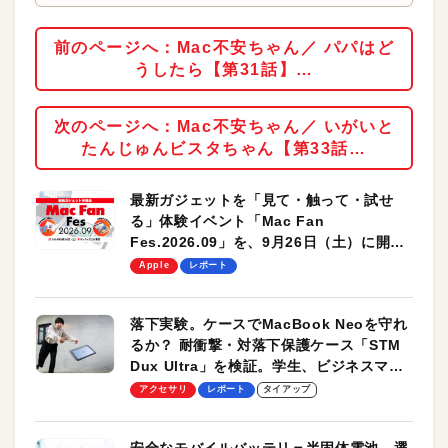
前のページへ：Mac不安ちゃん／ パパはど
うしたら【第31話】…
次のページへ：Mac不安ちゃん／ いがいと
たんじゅんビスタちゃん【第33話…
最新ガジェットを「見て・触って・試せ
る」体験イベント「Mac Fan
Fes.2026.09」を、9月26日（土）に開催
します！
Apple
レポート
落下実験。ケースでMacBook Neoを守れ
るか？ 耐衝撃・対落下保護ケース「STM
Dux Ultra」を検証。学生、ビジネスマン
のモバイルユースに最適！
アクセサリ
レポート
タイアップ
安全なモバイルバッテリ＝半固体電池。選