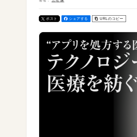
著者：
三宅 琢
ポスト
シェアする
URLのコピー