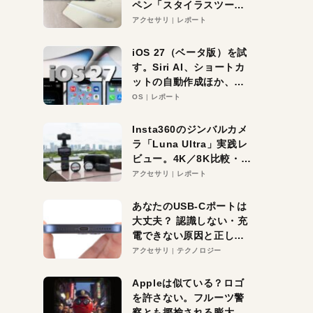
ペン「スタイラスツーウ
ェイ」レビュー。持ち替
アクセサリ
レポート
え不要がラクすぎた！
iOS 27（ベータ版）を試
す。Siri AI、ショートカ
ットの自動作成ほか、期
待大の便利機能5選。
OS
レポート
iPhoneがAIの入り口にな
る未来はすぐそこ！
Insta360のジンバルカメ
ラ「Luna Ultra」実践レ
ビュー。4K／8K比較・ズ
ーム・夜間撮影をチェッ
アクセサリ
レポート
ク
あなたのUSB-Cポートは
大丈夫？ 認識しない・充
電できない原因と正しい
対策
アクセサリ
テクノロジー
Appleは似ている？ロゴ
を許さない。フルーツ警
察とも揶揄される膨大な