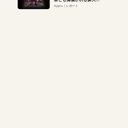
異議申し立て。対象は非
Apple
レポート
営利団体や公益団体も。
Appleロゴを“過剰”に守
る理由とは