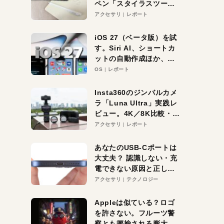
ペン「スタイラスツーウ
ェイ」レビュー。持ち替
アクセサリ
レポート
え不要がラクすぎた！
iOS 27（ベータ版）を試
す。Siri AI、ショートカ
ットの自動作成ほか、期
待大の便利機能5選。
OS
レポート
iPhoneがAIの入り口にな
る未来はすぐそこ！
Insta360のジンバルカメ
ラ「Luna Ultra」実践レ
ビュー。4K／8K比較・ズ
ーム・夜間撮影をチェッ
アクセサリ
レポート
ク
あなたのUSB-Cポートは
大丈夫？ 認識しない・充
電できない原因と正しい
対策
アクセサリ
テクノロジー
Appleは似ている？ロゴ
を許さない。フルーツ警
察とも揶揄される膨大な