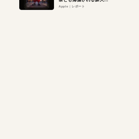
異議申し立て。対象は非
Apple
レポート
営利団体や公益団体も。
Appleロゴを“過剰”に守
る理由とは