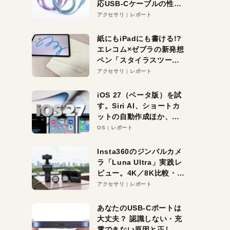
応USB-Cケーブルの性能
を検証。超コスパの1本を
アクセサリ
レポート
発見か？
紙にもiPadにも書ける!?
エレコム×ゼブラの新発想
ペン「スタイラスツーウ
ェイ」レビュー。持ち替
アクセサリ
レポート
え不要がラクすぎた！
iOS 27（ベータ版）を試
す。Siri AI、ショートカ
ットの自動作成ほか、期
待大の便利機能5選。
OS
レポート
iPhoneがAIの入り口にな
る未来はすぐそこ！
Insta360のジンバルカメ
ラ「Luna Ultra」実践レ
ビュー。4K／8K比較・ズ
ーム・夜間撮影をチェッ
アクセサリ
レポート
ク
あなたのUSB-Cポートは
大丈夫？ 認識しない・充
電できない原因と正しい