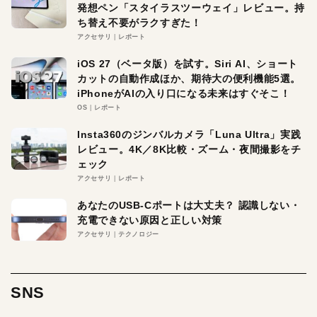
発想ペン「スタイラスツーウェイ」レビュー。持
ち替え不要がラクすぎた！
アクセサリ
レポート
iOS 27（ベータ版）を試す。Siri AI、ショート
カットの自動作成ほか、期待大の便利機能5選。
iPhoneがAIの入り口になる未来はすぐそこ！
OS
レポート
Insta360のジンバルカメラ「Luna Ultra」実践
レビュー。4K／8K比較・ズーム・夜間撮影をチ
ェック
アクセサリ
レポート
あなたのUSB-Cポートは大丈夫？ 認識しない・
充電できない原因と正しい対策
アクセサリ
テクノロジー
SNS