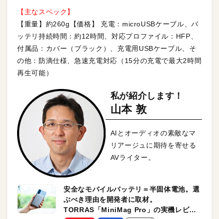
【主なスペック】
【重量】約260g【価格】 充電：microUSBケーブル、バ
ッテリ持続時間：約12時間、対応プロファイル：HFP、
付属品：カバー（ブラック）、充電用USBケーブル、そ
の他：防滴仕様、急速充電対応（15分の充電で最大2時間
再生可能）
私が紹介します！
山本 敦
AIとオーディオの素敵なマ
リアージュに期待を寄せる
AVライター。
安全なモバイルバッテリ＝半固体電池。選
ぶべき理由を開発者に取材。
TORRAS「MiniMag Pro」の実機レビュ