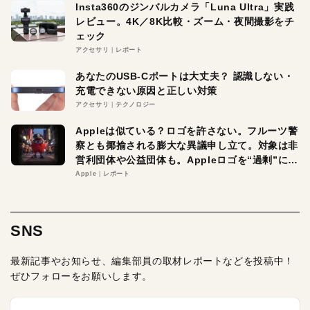
Insta360のジンバルカメラ「Luna Ultra」実践
レビュー。4K／8K比較・ズーム・夜間撮影をチ
ェック
アクセサリ
レポート
あなたのUSB-Cポートは大丈夫？ 認識しない・
充電できない原因と正しい対策
アクセサリ
テクノロジー
Appleは似ている？ロゴを許さない。フルーツ警
察とも揶揄される膨大な異議申し立て。対象は非
営利団体や公益団体も。Appleロゴを“過剰”に守
る理由とは
Apple
レポート
SNS
最新記事やお知らせ、編集部員の取材レポートなどを投稿中！
ぜひフォローをお願いします。