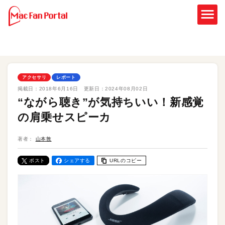
アクセサリ
レポート
掲載日：
2018年6月16日
更新日：
2024年08月02日
“ながら聴き”が気持ちいい！新感覚
の肩乗せスピーカ
著者：
山本敦
ポスト
シェアする
URLのコピー