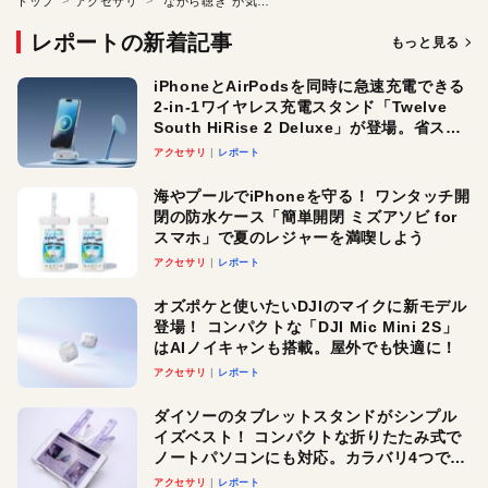
トップ
アクセサリ
“ながら聴き”が気持ちいい！新感覚の肩乗せスピーカ
レポートの新着記事
もっと見る
iPhoneとAirPodsを同時に急速充電できる
2-in-1ワイヤレス充電スタンド「Twelve
South HiRise 2 Deluxe」が登場。省スペ
ースでおしゃれに充電したい人にオスス
アクセサリ
レポート
メ！
海やプールでiPhoneを守る！ ワンタッチ開
閉の防水ケース「簡単開閉 ミズアソビ for
スマホ」で夏のレジャーを満喫しよう
アクセサリ
レポート
オズポケと使いたいDJIのマイクに新モデル
登場！ コンパクトな「DJI Mic Mini 2S」
はAIノイキャンも搭載。屋外でも快適に！
アクセサリ
レポート
ダイソーのタブレットスタンドがシンプル
イズベスト！ コンパクトな折りたたみ式で
ノートパソコンにも対応。カラバリ4つで選
べる楽しさも
アクセサリ
レポート