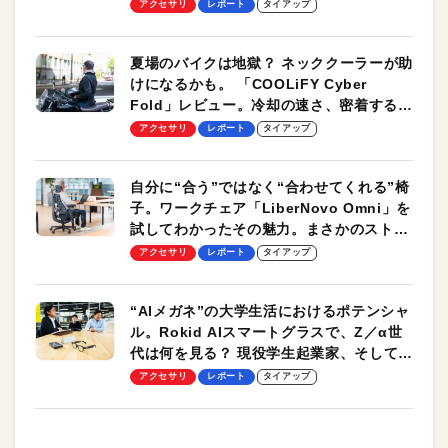
ーも
アクセサリ
レポート
タイアップ
夏場のバイクは地獄？ ネッククーラーが助
けになるかも。 「COOLiFY Cyber
Fold」レビュー。冷却の速さ、密着する冷
却プレート、シンプルな操作性がグッド！
アクセサリ
レポート
タイアップ
自分に“合う”ではなく“合わせてくれる”椅
子。ワークチェア「LiberNovo Omni」を
試してわかったその魅力。まさかのストレ
ッチ機能も搭載
アクセサリ
レポート
タイアップ
“AIメガネ”の大学生活におけるポテンシャ
ル。Rokid AIスマートグラスで、Z／α世
代は何を見る？ 現役学生起業家、そして教
授による体験会レポート【PR】
アクセサリ
レポート
タイアップ