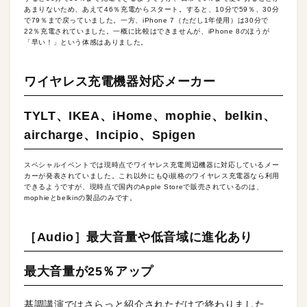
あまりないため、あえて46％充電からスタート。すると、10分で59％、30分
で79％まで戻っていました。一方、iPhone 7（ただし1年使用）は30分で
22％充電されていました。一概に比較はできませんが、iPhone 8のほうが
「早い！」という体感はありました。
ワイヤレス充電機器対応メーカー
TYLT、IKEA、iHome、mophie、belkin、
aircharge、Incipio、Spigen
スペシャルイベントでは現時点でワイヤレス充電周辺機器に対応しているメー
カーが発表されていました。これ以外にもQi規格のワイヤレス充電器なら利用
できるようですが、現時点で国内のApple Storeで販売されているのは、
mophieとbelkinの製品のみです。
［Audio］最大音量や低音域に進化あり
最大音量が25％アップ
基調講演ではさらっと紹介されただけで終わりました