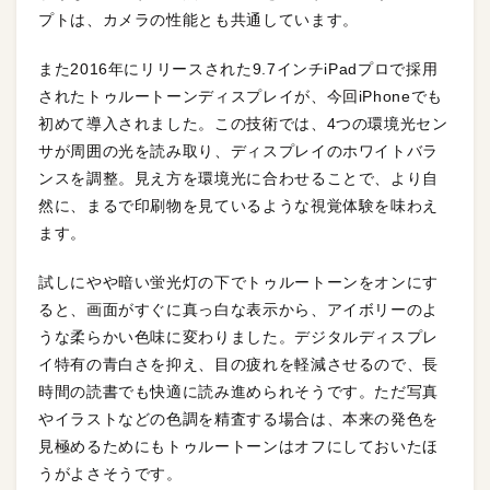
プトは、カメラの性能とも共通しています。
また2016年にリリースされた9.7インチiPadプロで採用
されたトゥルートーンディスプレイが、今回iPhoneでも
初めて導入されました。この技術では、4つの環境光セン
サが周囲の光を読み取り、ディスプレイのホワイトバラ
ンスを調整。見え方を環境光に合わせることで、より自
然に、まるで印刷物を見ているような視覚体験を味わえ
ます。
試しにやや暗い蛍光灯の下でトゥルートーンをオンにす
ると、画面がすぐに真っ白な表示から、アイボリーのよ
うな柔らかい色味に変わりました。デジタルディスプレ
イ特有の青白さを抑え、目の疲れを軽減させるので、長
時間の読書でも快適に読み進められそうです。ただ写真
やイラストなどの色調を精査する場合は、本来の発色を
見極めるためにもトゥルートーンはオフにしておいたほ
うがよさそうです。