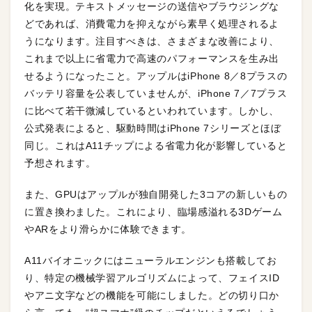
化を実現。テキストメッセージの送信やブラウジングな
どであれば、消費電力を抑えながら素早く処理されるよ
うになります。注目すべきは、さまざまな改善により、
これまで以上に省電力で高速のパフォーマンスを生み出
せるようになったこと。アップルはiPhone 8／8プラスの
バッテリ容量を公表していませんが、iPhone 7／7プラス
に比べて若干微減しているといわれています。しかし、
公式発表によると、駆動時間はiPhone 7シリーズとほぼ
同じ。これはA11チップによる省電力化が影響していると
予想されます。
また、GPUはアップルが独自開発した3コアの新しいもの
に置き換わました。これにより、臨場感溢れる3Dゲーム
やARをより滑らかに体験できます。
A11バイオニックにはニューラルエンジンも搭載してお
り、特定の機械学習アルゴリズムによって、フェイスID
やアニ文字などの機能を可能にしました。どの切り口か