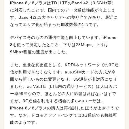
iPhone 8／8プラスはTD│LTEのBand 42（3.5GHz帯）
に対応したことで、国内でのデータ通信性能が向上しま
す。Band 42は3大キャリアへの割り当てがあり、最近に
なってエリア化が始まった周波数帯の1つです。
デバイスそのものの通信性能も向上しています。iPhone
8を使って測定したところ、下りは23Mbps、上りは
9Mbps程度の速度が出ました。
また、重要な変更点として、KDDIネットワークでの3G通
信が利用できなくなります。auのSIMカードの方式が今
回から新しいものに変更となり、3G通信が非対応になり
ました。au VoLTE（LTE内の通話サービス）は人口カバ
ー率99％なので、ほとんどの人に影響は及ばないはずで
すが、3G通信を利用する機会の多いauユーザは、
iPhone 8／8プラスの購入は再検討したほうがよさそうで
す。なお、ドコモとソフトバンクでは3G通信でも接続可
能のようです。