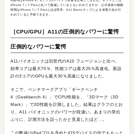
AppleはiPhone 8／8プラスのバッテリ容量を公表してません。ネット上では
iPhone 7／7 Plusと比べて微減しているともいわれてますが、公式発表の駆動
時間はiPhone 7／7 Plusとほぼ同等。A11 Bionicチップによる省電力化が行
われていると予測できます。
［CPU/GPU］A11の圧倒的なパワーに驚愕
圧倒的なパワーに驚愕
A11バイオニックは旧世代のA10 フュージョンと比べ、
効率コアは最大70％、性能コアは最大25％高速化。新設
計の3コアのGPUも最大30％高速になりました。
そこで、ベンチマークアプリ「ギークベンチ
4（Geekbench 4）」でCPU性能を、「3Dマーク（3D
Mark）」で3D性能を計測しました。結果はグラフのとお
り、A11 バイオニックのパワーが段違い。あまりの突出
ぶりに、計測方法を誤ったかと見直したほど…。
この数値はiPadプロを含めたiOSデバイスの中でももっと