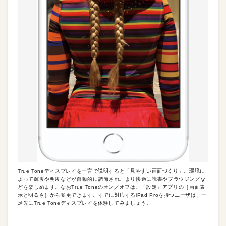
True Toneディスプレイを一言で説明すると「見やすい画面づくり」。環境に
よって輝度や明度などが自動的に調節され、より快適に読書やブラウジングな
どを楽しめます。なおTrue Toneのオン／オフは、「設定」アプリの［画面表
示と明るさ］から変更できます。すでに対応するiPad Proを持つユーザは、一
足先にTrue Toneディスプレイを体験してみましょう。