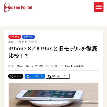
iPhone
レポート
掲載日：
2017年10月13日
iPhone 8／8 Plusと旧モデルを徹底
比較！?
著者：
Mynavi News
吉田雷
らいら
松山茂
Mac Fan編集部
ポスト
シェアする
URLのコピー