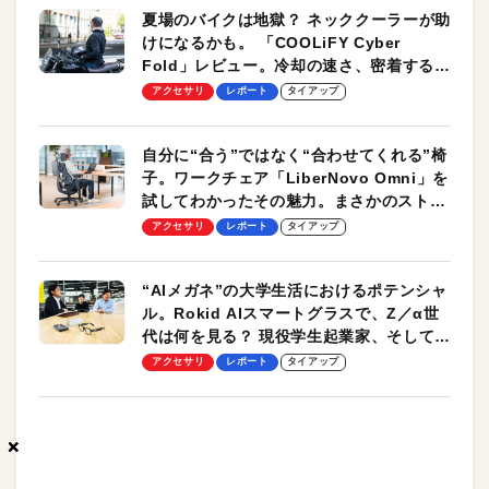
夏場のバイクは地獄？ ネッククーラーが助
けになるかも。 「COOLiFY Cyber
Fold」レビュー。冷却の速さ、密着する冷
却プレート、シンプルな操作性がグッド！
アクセサリ
レポート
タイアップ
自分に“合う”ではなく“合わせてくれる”椅
子。ワークチェア「LiberNovo Omni」を
試してわかったその魅力。まさかのストレ
ッチ機能も搭載
アクセサリ
レポート
タイアップ
“AIメガネ”の大学生活におけるポテンシャ
ル。Rokid AIスマートグラスで、Z／α世
代は何を見る？ 現役学生起業家、そして教
授による体験会レポート【PR】
アクセサリ
レポート
タイアップ
×
×
×