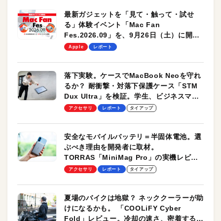
最新ガジェットを「見て・触って・試せ
る」体験イベント「Mac Fan
Fes.2026.09」を、9月26日（土）に開催
します！
Apple
レポート
落下実験。ケースでMacBook Neoを守れ
るか？ 耐衝撃・対落下保護ケース「STM
Dux Ultra」を検証。学生、ビジネスマン
のモバイルユースに最適！
アクセサリ
レポート
タイアップ
安全なモバイルバッテリ＝半固体電池。選
ぶべき理由を開発者に取材。
TORRAS「MiniMag Pro」の実機レビュ
ーも
アクセサリ
レポート
タイアップ
夏場のバイクは地獄？ ネッククーラーが助
けになるかも。 「COOLiFY Cyber
Fold」レビュー。冷却の速さ、密着する冷