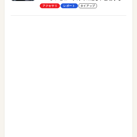
却プレート、シンプルな操作性がグッド！
アクセサリ
レポート
タイアップ