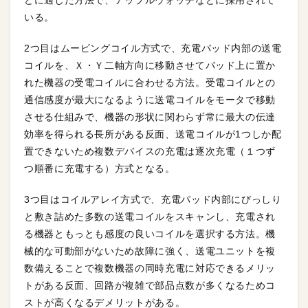
どに適した方法で、アップルウォッチなどに採用されて
いる。
2つ目はムービングコイル方式で、充電パッド内部の送電
コイルを、Ｘ・Ｙ二軸方向に移動させてパッド上に置か
れた機器の受電コイルに合わせる方法。受電コイルとの
通信感度が最大になるように送電コイルをモータで移動
させる仕組みで、機器の形状に関わらず常に最大の伝達
効率を得られる長所がある反面、送電コイルが1つしか配
置できないため複数デバイスの充電は逐次充電（１つず
つ順番に充電する）方式となる。
3つ目はコイルアレイ方式で、充電パッド内部にびっしり
と敷き詰めた多数の送電コイルをスキャンし、充電され
る機器ともっとも感度の良いコイルを選択する方法。機
械的な可動部がないため故障に強く、送電ユニットを複
数備えることで複数機器の同時充電に対応できるメリッ
トがある反面、回路が複雑で部品点数が多くなるためコ
ストが高くなるデメリットがある。