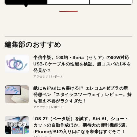
編集部のおすすめ
半信半疑。100均・Seria（セリア）の60W対応
USB-Cケーブルの性能を検証。超コスパの1本を
発見か？
アクセサリ
レポート
紙にもiPadにも書ける!? エレコム×ゼブラの新
発想ペン「スタイラスツーウェイ」レビュー。持
ち替え不要がラクすぎた！
アクセサリ
レポート
iOS 27（ベータ版）を試す。Siri AI、ショート
カットの自動作成ほか、期待大の便利機能5選。
iPhoneがAIの入り口になる未来はすぐそこ！