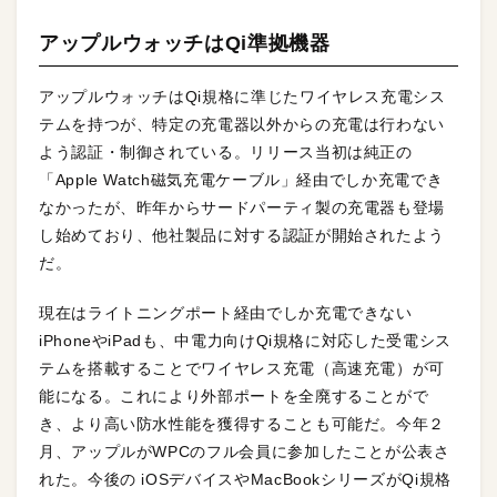
アップルウォッチはQi準拠機器
アップルウォッチはQi規格に準じたワイヤレス充電シス
テムを持つが、特定の充電器以外からの充電は行わない
よう認証・制御されている。リリース当初は純正の
「Apple Watch磁気充電ケーブル」経由でしか充電でき
なかったが、昨年からサードパーティ製の充電器も登場
し始めており、他社製品に対する認証が開始されたよう
だ。
現在はライトニングポート経由でしか充電できない
iPhoneやiPadも、中電力向けQi規格に対応した受電シス
テムを搭載することでワイヤレス充電（高速充電）が可
能になる。これにより外部ポートを全廃することがで
き、より高い防水性能を獲得することも可能だ。今年２
月、アップルがWPCのフル会員に参加したことが公表さ
れた。今後の iOSデバイスやMacBookシリーズがQi規格