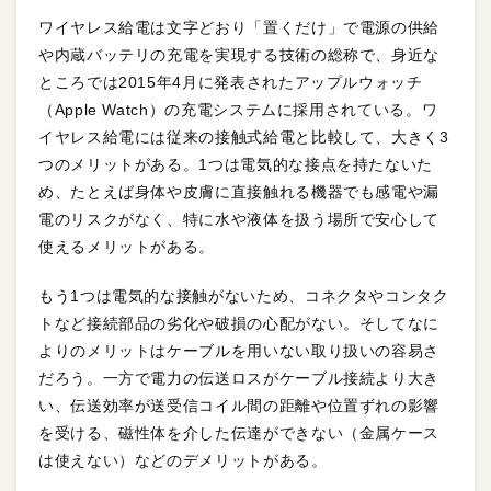
ワイヤレス給電は文字どおり「置くだけ」で電源の供給
や内蔵バッテリの充電を実現する技術の総称で、身近な
ところでは2015年4月に発表されたアップルウォッチ
（Apple Watch）の充電システムに採用されている。ワ
イヤレス給電には従来の接触式給電と比較して、大きく3
つのメリットがある。1つは電気的な接点を持たないた
め、たとえば身体や皮膚に直接触れる機器でも感電や漏
電のリスクがなく、特に水や液体を扱う場所で安心して
使えるメリットがある。
もう1つは電気的な接触がないため、コネクタやコンタク
トなど接続部品の劣化や破損の心配がない。そしてなに
よりのメリットはケーブルを用いない取り扱いの容易さ
だろう。一方で電力の伝送ロスがケーブル接続より大き
い、伝送効率が送受信コイル間の距離や位置ずれの影響
を受ける、磁性体を介した伝達ができない（金属ケース
は使えない）などのデメリットがある。