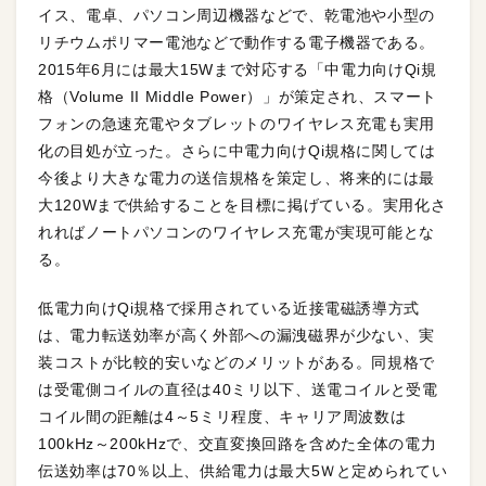
イス、電卓、パソコン周辺機器などで、乾電池や小型の
リチウムポリマー電池などで動作する電子機器である。
2015年6月には最大
15
Wまで対応する「中電力向けQi規
格（Volume II Middle Power）」が策定され、スマート
フォンの急速充電やタブレットのワイヤレス充電も実用
化の目処が立った。さらに中電力向けQi規格に関しては
今後より大きな電力の送信規格を策定し、将来的には最
大120Wまで供給することを目標に掲げている。実用化さ
れればノートパソコンのワイヤレス充電が実現可能とな
る。
低電力向けQi規格で採用されている近接電磁誘導方式
は、電力転送効率が高く外部への漏洩磁界が少ない、実
装コストが比較的安いなどのメリットがある。同規格で
は受電側コイルの直径は40ミリ以下、送電コイルと受電
コイル間の距離は4～5ミリ程度、キャリア周波数は
100kHz～200kHzで、交直変換回路を含めた全体の電力
伝送効率は70％以上、供給電力は最大5Ｗと定められてい