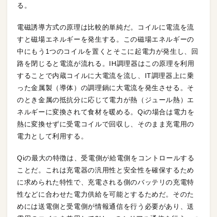
る。
電磁誘導方式の原理は比較的単純だ。コイルに電流を流
すと磁場エネルギーを発生する。この磁場エネルギーの
中にもう1つのコイルを置くとそこに起電力が発生し、回
路を閉じると電流が流れる。IH調理器はこの原理を利用
することで内蔵コイルに大電流を流し、IT調理器上に乗
った金属製（導体）の調理鍋に大電流を発生させる。そ
のとき金属の抵抗分に応じて電力が熱（ジュール熱）エ
ネルギーに変換されて食材を暖める。Qiの場合は電力を
熱に変換せずに受電コイルで回収し、そのまま充電用の
電力として利用する。
Qiの最大の特徴は、受電側が給電側をコントロールする
ことだ。これは充電器の汎用性と安全性を確保するため
に求められた特性で、充電される側のバッテリの充電特
性などに合わせた電力供給を可能とするためだ。そのた
めには送電側と受電側が情報通信を行う必要があり、送