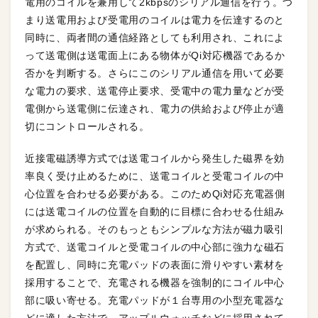
電用のコイルを兼用して2kbpsのシリアル通信を行う。つ
まり送電用および受電用のコイルは電力を伝達するのと
同時に、両者間の通信経路としても利用され、これによ
って送電側は送電面上にある物体がQi対応機器であるか
否かを判断する。さらにこのシリアル通信を用いて必要
な電力の要求、送電停止要求、受電中の電力量などが受
電側から送電側に伝達され、電力の供給および停止が適
切にコントロールされる。
近接電磁誘導方式では送電コイルから発生した磁界を効
率良く受け止めるために、送電コイルと受電コイルの中
心位置を合わせる必要がある。このためQi対応充電器側
には送電コイルの位置を自動的に目標に合わせる仕組み
が求められる。そのもっともシンプルな方法が磁力吸引
方式で、送電コイルと受電コイルの中心部に強力な磁石
を配置し、同時に充電パッドの表面に滑りやすい素材を
採用することで、充電される機器を強制的にコイル中心
部に吸い寄せる。充電パッドが１台専用の小型充電器な