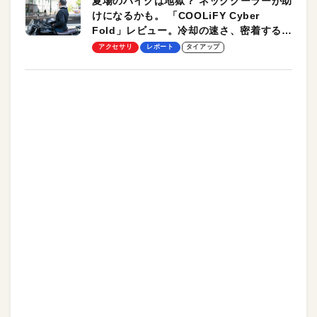
夏場のバイクは地獄？ ネッククーラーが助
けになるかも。 「COOLiFY Cyber
Fold」レビュー。冷却の速さ、密着する冷
却プレート、シンプルな操作性がグッド！
アクセサリ
レポート
タイアップ