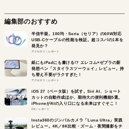
編集部のおすすめ
半信半疑。100均・Seria（セリア）の60W対応
USB-Cケーブルの性能を検証。超コスパの1本を
発見か？
アクセサリ
レポート
紙にもiPadにも書ける!? エレコム×ゼブラの新
発想ペン「スタイラスツーウェイ」レビュー。持
ち替え不要がラクすぎた！
アクセサリ
レポート
iOS 27（ベータ版）を試す。Siri AI、ショート
カットの自動作成ほか、期待大の便利機能5選。
iPhoneがAIの入り口になる未来はすぐそこ！
OS
レポート
Insta360のジンバルカメラ「Luna Ultra」実践
レビュー。4K／8K比較・ズーム・夜間撮影をチ