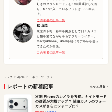
好きのダウンロード」を27年間運営してお
り、Macに入っているソフトは1000本以
上。
この著者の記事一覧
松山茂
東京の下町・谷中を拠点として日々カメラ
と猫を愛でながら暮らすフリーライター。
MacやiPhone、iPadを初代モデルから使っ
てきたのが自慢。
この著者の記事一覧
トップ
Apple
「ネットワーク（AirMac）」の便利技をマスターしよう
レポートの新着記事
もっと見る
次期iPhoneのカメラを考察。ナイトモード
の画質が大幅アップ？ 望遠カメラのフォー
カスがさらにシャープに？
iPhone
レポート