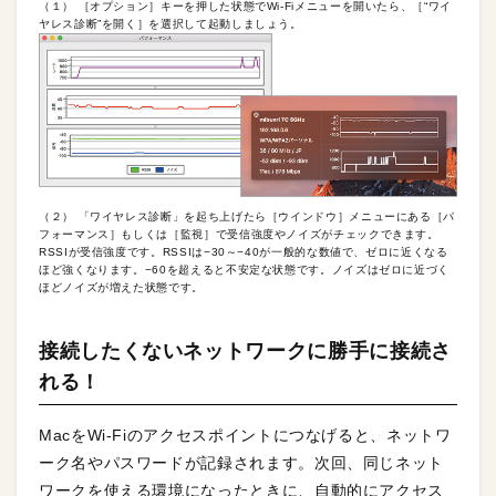
（１） ［オプション］キーを押した状態でWi-Fiメニューを開いたら、［“ワイ
ヤレス診断”を開く］を選択して起動しましょう。
（２） 「ワイヤレス診断」を起ち上げたら［ウインドウ］メニューにある［パ
フォーマンス］もしくは［監視］で受信強度やノイズがチェックできます。
RSSIが受信強度です。RSSIは−30～−40が一般的な数値で、ゼロに近くなる
ほど強くなります。−60を超えると不安定な状態です。ノイズはゼロに近づく
ほどノイズが増えた状態です。
接続したくないネットワークに勝手に接続さ
れる！
MacをWi-Fiのアクセスポイントにつなげると、ネットワ
ーク名やパスワードが記録されます。次回、同じネット
ワークを使える環境になったときに、自動的にアクセス