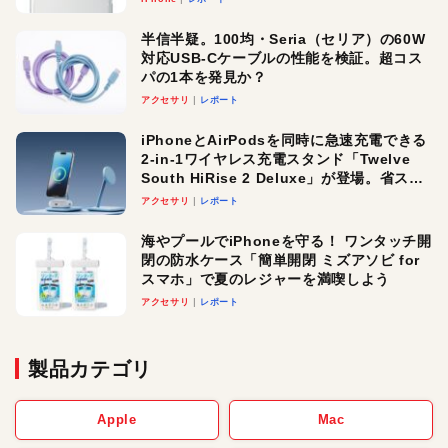
半信半疑。100均・Seria（セリア）の60W
対応USB-Cケーブルの性能を検証。超コス
パの1本を発見か？
アクセサリ
レポート
iPhoneとAirPodsを同時に急速充電できる
2-in-1ワイヤレス充電スタンド「Twelve
South HiRise 2 Deluxe」が登場。省スペ
ースでおしゃれに充電したい人にオスス
アクセサリ
レポート
メ！
海やプールでiPhoneを守る！ ワンタッチ開
閉の防水ケース「簡単開閉 ミズアソビ for
スマホ」で夏のレジャーを満喫しよう
アクセサリ
レポート
製品カテゴリ
Apple
Mac