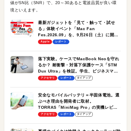
値がSN比（SNR）で、20～30あると電波品質が良い環
境といえます。
最新ガジェットを「見て・触って・試せ
る」体験イベント「Mac Fan
Fes.2026.09」を、9月26日（土）に開催
します！
Apple
レポート
落下実験。ケースでMacBook Neoを守れ
るか？ 耐衝撃・対落下保護ケース「STM
Dux Ultra」を検証。学生、ビジネスマン
のモバイルユースに最適！
アクセサリ
レポート
タイアップ
安全なモバイルバッテリ＝半固体電池。選
ぶべき理由を開発者に取材。
TORRAS「MiniMag Pro」の実機レビュ
ーも
アクセサリ
レポート
タイアップ