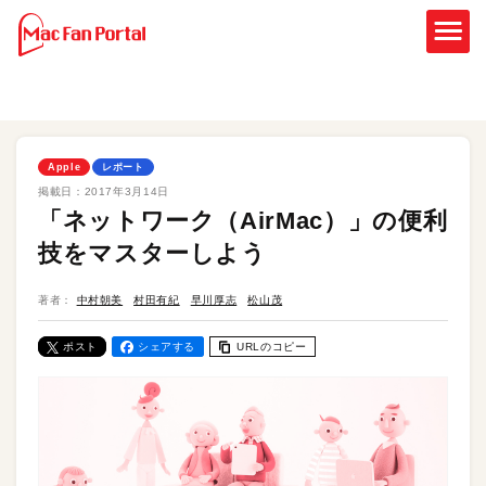
Apple
レポート
掲載日：
2017年3月14日
「ネットワーク（AirMac）」の便利
技をマスターしよう
著者：
中村朝美
村田有紀
早川厚志
松山茂
ポスト
シェアする
URLのコピー