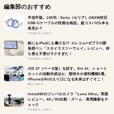
編集部のおすすめ
半信半疑。100均・Seria（セリア）の60W対応
USB-Cケーブルの性能を検証。超コスパの1本を
発見か？
アクセサリ
レポート
紙にもiPadにも書ける!? エレコム×ゼブラの新
発想ペン「スタイラスツーウェイ」レビュー。持
ち替え不要がラクすぎた！
アクセサリ
レポート
iOS 27（ベータ版）を試す。Siri AI、ショート
カットの自動作成ほか、期待大の便利機能5選。
iPhoneがAIの入り口になる未来はすぐそこ！
OS
レポート
Insta360のジンバルカメラ「Luna Ultra」実践
レビュー。4K／8K比較・ズーム・夜間撮影をチ
ェック
アクセサリ
レポート