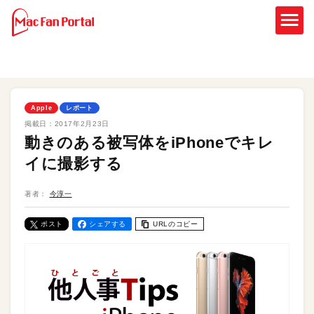
Apple
レポート
掲載日：
2017年2月23日
動きのある被写体をiPhoneでキレ
イに撮影する
著者：
今淳一
ポスト
シェアする
URLのコピー