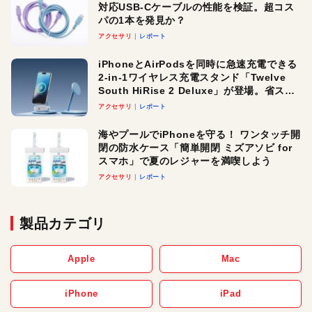
対応USB-Cケーブルの性能を検証。超コス
パの1本を発見か？
アクセサリ
レポート
iPhoneとAirPodsを同時に急速充電できる
2-in-1ワイヤレス充電スタンド「Twelve
South HiRise 2 Deluxe」が登場。省スペ
ースでおしゃれに充電したい人にオスス
アクセサリ
レポート
メ！
海やプールでiPhoneを守る！ ワンタッチ開
閉の防水ケース「簡単開閉 ミズアソビ for
スマホ」で夏のレジャーを満喫しよう
アクセサリ
レポート
製品カテゴリ
Apple
Mac
iPhone
iPad