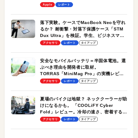
します！
Apple
レポート
落下実験。ケースでMacBook Neoを守れ
るか？ 耐衝撃・対落下保護ケース「STM
Dux Ultra」を検証。学生、ビジネスマン
のモバイルユースに最適！
アクセサリ
レポート
タイアップ
安全なモバイルバッテリ＝半固体電池。選
ぶべき理由を開発者に取材。
TORRAS「MiniMag Pro」の実機レビュ
ーも
アクセサリ
レポート
タイアップ
夏場のバイクは地獄？ ネッククーラーが助
けになるかも。 「COOLiFY Cyber
Fold」レビュー。冷却の速さ、密着する冷
却プレート、シンプルな操作性がグッド！
アクセサリ
レポート
タイアップ