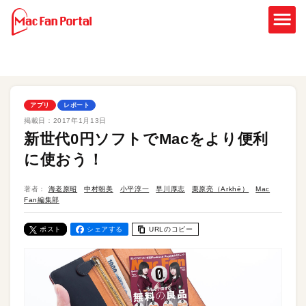
アプリ
レポート
掲載日：
2017年1月13日
新世代0円ソフトでMacをより便利
に使おう！
著者：
海老原昭
中村朝美
小平淳一
早川厚志
栗原亮（Arkhē）
Mac
Fan編集部
ポスト
シェアする
URLのコピー