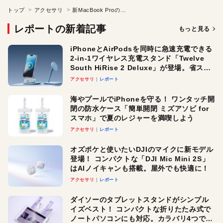
トップ
アクセサリ
新MacBook Proの最良の相棒LGの4Kディスプレイ
レポートの新着記事
もっと見る
iPhoneとAirPodsを同時に急速充電できる
2-in-1ワイヤレス充電スタンド「Twelve
South HiRise 2 Deluxe」が登場。省スペ
ースでおしゃれに充電したい人にオスス
アクセサリ
レポート
メ！
海やプールでiPhoneを守る！ ワンタッチ開
閉の防水ケース「簡単開閉 ミズアソビ for
スマホ」で夏のレジャーを満喫しよう
アクセサリ
レポート
オズポケと使いたいDJIのマイクに新モデル
登場！ コンパクトな「DJI Mic Mini 2S」
はAIノイキャンも搭載。屋外でも快適に！
アクセサリ
レポート
ダイソーのタブレットスタンドがシンプル
イズベスト！ コンパクトな折りたたみ式で
ノートパソコンにも対応。カラバリ4つで選