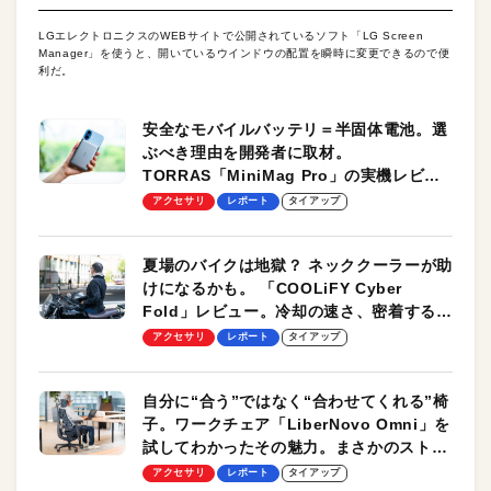
LGエレクトロニクスのWEBサイトで公開されているソフト「LG Screen
Manager」を使うと、開いているウインドウの配置を瞬時に変更できるので便
利だ。
安全なモバイルバッテリ＝半固体電池。選
ぶべき理由を開発者に取材。
TORRAS「MiniMag Pro」の実機レビュ
ーも
アクセサリ
レポート
タイアップ
夏場のバイクは地獄？ ネッククーラーが助
けになるかも。 「COOLiFY Cyber
Fold」レビュー。冷却の速さ、密着する冷
却プレート、シンプルな操作性がグッド！
アクセサリ
レポート
タイアップ
自分に“合う”ではなく“合わせてくれる”椅
子。ワークチェア「LiberNovo Omni」を
試してわかったその魅力。まさかのストレ
ッチ機能も搭載
アクセサリ
レポート
タイアップ