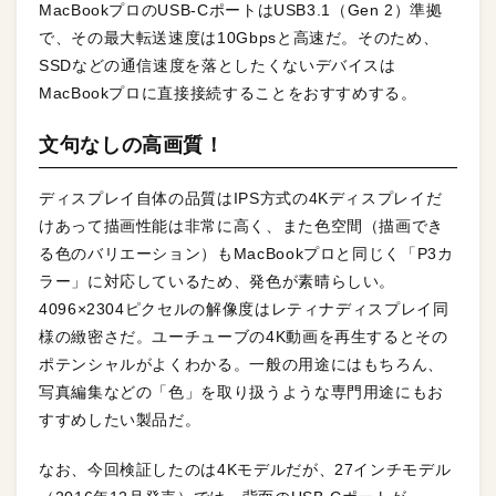
MacBookプロのUSB-CポートはUSB3.1（Gen 2）準拠
で、その最大転送速度は10Gbpsと高速だ。そのため、
SSDなどの通信速度を落としたくないデバイスは
MacBookプロに直接接続することをおすすめする。
文句なしの高画質！
ディスプレイ自体の品質はIPS方式の4Kディスプレイだ
けあって描画性能は非常に高く、また色空間（描画でき
る色のバリエーション）もMacBookプロと同じく「P3カ
ラー」に対応しているため、発色が素晴らしい。
4096×2304ピクセルの解像度はレティナディスプレイ同
様の緻密さだ。ユーチューブの4K動画を再生するとその
ポテンシャルがよくわかる。一般の用途にはもちろん、
写真編集などの「色」を取り扱うような専門用途にもお
すすめしたい製品だ。
なお、今回検証したのは4Kモデルだが、27インチモデル