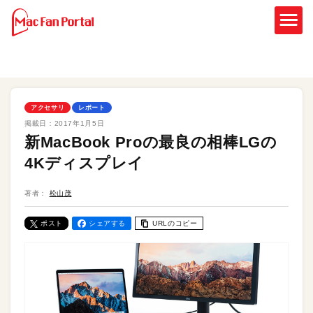
アクセサリ
レポート
掲載日：
2017年1月5日
新MacBook Proの最良の相棒LGの
4Kディスプレイ
著者：
松山茂
ポスト
シェアする
URLのコピー