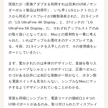
現状だが（変換アダプタを利用すれは旧来のUSB／サン
ダーボルト製品は利用可）、いち早くLGエレクトロニク
スから対応ディスプレイが2種類発表された。21.5インチ
の「LG UltraFine 4K Display」と、27インチの「LG
UltraFine 5K Display」だ。それぞれアップルストアのみ
の取り扱いとなっており、Macとの親和性を一番に考え
られた、いわばアップルお墨付きのディスプレイであ
る。今回、21.5インチを入手したので、その使用感をレ
ポートしていきたい。
まず、驚かされたのは本体のデザインだ。直線を取り入
れたシャープなシルエットのボディには、正面ベゼルに
ロゴがある以外には余計な装飾が一切がなく、ボタン類
も電源スイッチも見当たらない。シンプルなMacにマッ
チするようデザインされていることがわかる。
背面も同様にシンプルで、電源コードの接続口と4つの
USB-Cポートがあるのみ。取り付けられたディスプレイ