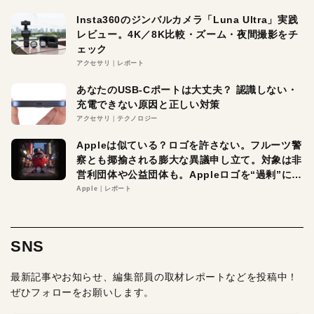
Insta360のジンバルカメラ「Luna Ultra」実践
レビュー。4K／8K比較・ズーム・夜間撮影をチ
ェック
アクセサリ
レポート
あなたのUSB-Cポートは大丈夫？ 認識しない・
充電できない原因と正しい対策
アクセサリ
テクノロジー
Appleは似ている？ロゴを許さない。フルーツ警
察とも揶揄される膨大な異議申し立て。対象は非
営利団体や公益団体も。Appleロゴを“過剰”に守
る理由とは
Apple
レポート
SNS
最新記事やお知らせ、編集部員の取材レポートなどを投稿中！
ぜひフォローをお願いします。