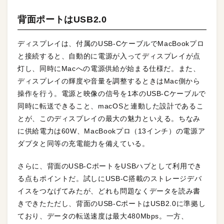
背面ポートはUSB2.0
ディスプレイは、付属のUSB-CケーブルでMacBookプロ
と接続すると、自動的に電源が入ってディスプレイが点
灯し、同時にMacへの電源供給が始まる仕様だ。また、
ディスプレイの輝度や音量を調整するときはMac側から
操作を行う。電源と映像の信号を1本のUSB-Cケーブルで
同時に転送できること、macOSと連動した設計であるこ
とが、このディスプレイの最大の魅力といえる。ちなみ
に供給電力は60W、MacBookプロ（13インチ）の電源ア
ダプタと同等の充電能力を備えている。
さらに、背面のUSB-CポートをUSBハブとして利用でき
る点もポイントだ。試しにUSB-C搭載のストレージデバ
イスをつなげてみたが、どれも問題なくデータを読み書
きできたただし、背面のUSB-CポートはUSB2.0に準拠し
ており、データの転送速度は最大480Mbps。一方、