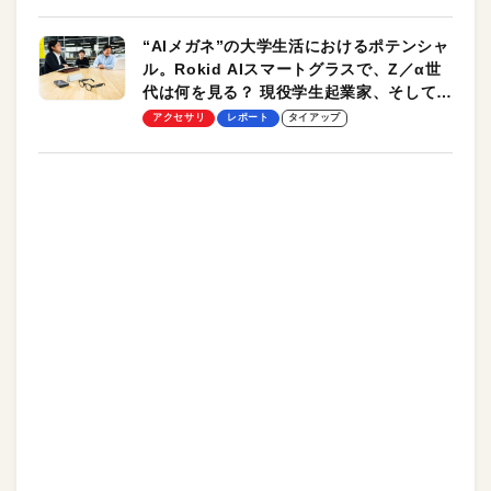
“AIメガネ”の大学生活におけるポテンシャ
ル。Rokid AIスマートグラスで、Z／α世
代は何を見る？ 現役学生起業家、そして教
授による体験会レポート【PR】
アクセサリ
レポート
タイアップ