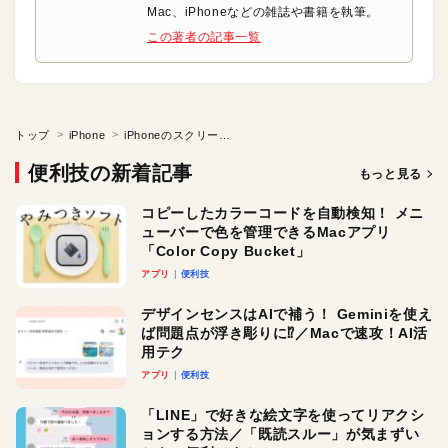
Mac、iPhoneなどの雑誌や書籍を執筆。
この著者の記事一覧
トップ
iPhone
iPhoneのスクリーンショット音を消す
便利技の新着記事
もっと見る
コピーしたカラーコードを自動検知！ メニ
ューバーで色を管理できるMacアプリ
「Color Copy Bucket」
アプリ
便利技
デザインセンスはAIで補う！ Geminiを使え
ば問題点が浮き彫りに⁉︎／Macで速攻！AI活
用テク
アプリ
便利技
「LINE」で好きな絵文字を使ってリアクシ
ョンする方法／「既読スルー」が気まずい