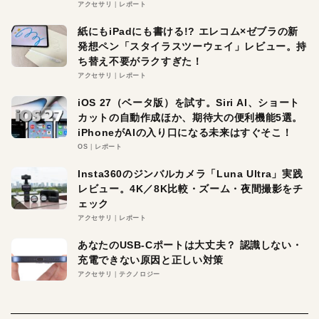
アクセサリ
レポート
紙にもiPadにも書ける!? エレコム×ゼブラの新
発想ペン「スタイラスツーウェイ」レビュー。持
ち替え不要がラクすぎた！
アクセサリ
レポート
iOS 27（ベータ版）を試す。Siri AI、ショート
カットの自動作成ほか、期待大の便利機能5選。
iPhoneがAIの入り口になる未来はすぐそこ！
OS
レポート
Insta360のジンバルカメラ「Luna Ultra」実践
レビュー。4K／8K比較・ズーム・夜間撮影をチ
ェック
アクセサリ
レポート
あなたのUSB-Cポートは大丈夫？ 認識しない・
充電できない原因と正しい対策
アクセサリ
テクノロジー