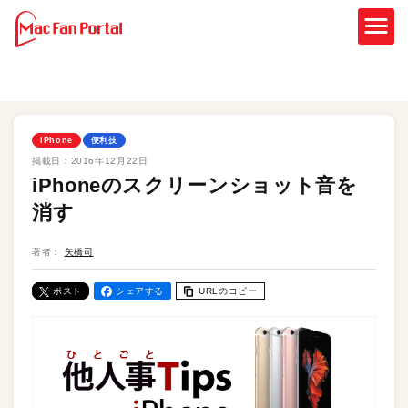
iPhone
便利技
掲載日：
2016年12月22日
iPhoneのスクリーンショット音を
消す
著者：
矢橋司
ポスト
シェアする
URLのコピー