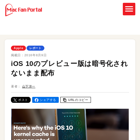
Apple
レポート
掲載日：
2016年8月9日
iOS 10のプレビュー版は暗号化され
ないまま配布
著者：
山下洋一
ポスト
シェアする
URLのコピー