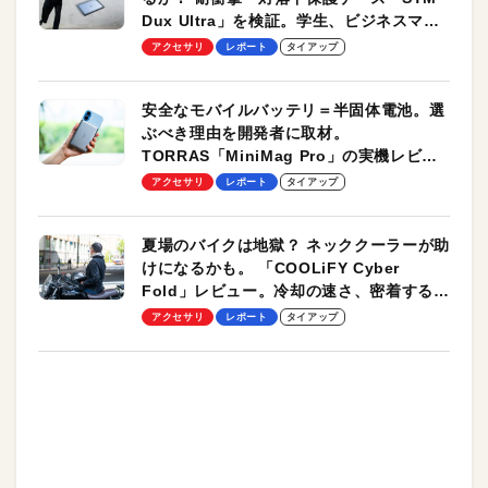
Dux Ultra」を検証。学生、ビジネスマン
のモバイルユースに最適！
アクセサリ
レポート
タイアップ
安全なモバイルバッテリ＝半固体電池。選
ぶべき理由を開発者に取材。
TORRAS「MiniMag Pro」の実機レビュ
ーも
アクセサリ
レポート
タイアップ
夏場のバイクは地獄？ ネッククーラーが助
けになるかも。 「COOLiFY Cyber
Fold」レビュー。冷却の速さ、密着する冷
却プレート、シンプルな操作性がグッド！
アクセサリ
レポート
タイアップ