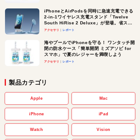
iPhoneとAirPodsを同時に急速充電できる
2-in-1ワイヤレス充電スタンド「Twelve
South HiRise 2 Deluxe」が登場。省スペ
ースでおしゃれに充電したい人にオスス
アクセサリ
レポート
メ！
海やプールでiPhoneを守る！ ワンタッチ開
閉の防水ケース「簡単開閉 ミズアソビ for
スマホ」で夏のレジャーを満喫しよう
アクセサリ
レポート
製品カテゴリ
Apple
Mac
iPhone
iPad
Watch
Vision