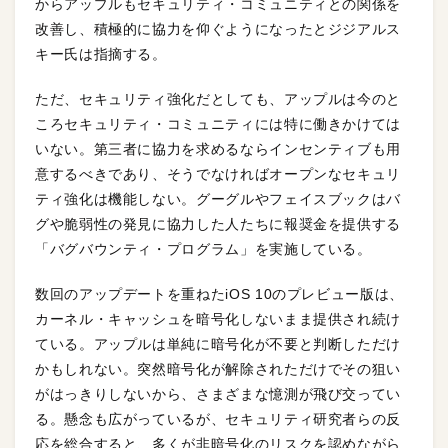
からアップルもセキュリティ・コミュニティとの関係を
改善し、積極的に協力を仰ぐようになったとジジアルス
キー氏は指摘する。
ただ、セキュリティ強化だとしても、アップルは今のと
ころセキュリティ・コミュニティには特に働きかけては
いない。第三者に協力を求めるならインセンティブも用
意するべきであり、そうでなければオープンなセキュリ
ティ強化は機能しない。グーグルやフェイスブックはバ
グや脆弱性の発見に協力した人たちに報奨金を提供する
「バグバウンティ・プログラム」を実施している。
数回のアップデートを重ねたiOS 10のプレビュー版は、
カーネル・キャッシュを暗号化しないまま提供され続け
ている。アップルは単純に暗号化が不要と判断しただけ
かもしれない。突然暗号化が解除されただけでその狙い
がはっきりしないから、さまざまな憶測が飛び交ってい
る。懸念も広がっているが、セキュリティ研究者らの反
応を総合すると、多くが非暗号化のリスクを認めながら