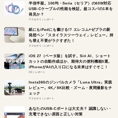
半信半疑。100均・Seria（セリア）の60W対応
USB-Cケーブルの性能を検証。超コスパの1本を
発見か？
アクセサリ
レポート
紙にもiPadにも書ける!? エレコム×ゼブラの新
発想ペン「スタイラスツーウェイ」レビュー。持
ち替え不要がラクすぎた！
アクセサリ
レポート
iOS 27（ベータ版）を試す。Siri AI、ショート
カットの自動作成ほか、期待大の便利機能5選。
iPhoneがAIの入り口になる未来はすぐそこ！
OS
レポート
Insta360のジンバルカメラ「Luna Ultra」実践
レビュー。4K／8K比較・ズーム・夜間撮影をチ
ェック
アクセサリ
レポート
あなたのUSB-Cポートは大丈夫？ 認識しない・
充電できない原因と正しい対策