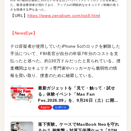
iOS 9の脆弱性報告に100万ドルを支払うバグバウンティプログラムを実施し
た。報奨金獲得者が現れており、アップルの閉鎖的なセキュリティ戦略の危う
さを指摘する声もあった。
【URL】
https://www.zerodium.com/ios9.html
【NewsEye】
テロ容疑者が使用していたiPhone 5cのロックを解除した
手法について、FBI長官が自分の年収7年分のコストを支
払ったと述べた。約130万ドルだったと見られている。捜
査機関はセキュリティ専門家やハッカーから脆弱性の情
報を買い取り、捜査のために秘匿している。
最新ガジェットを「見て・触って・試せ
る」体験イベント「Mac Fan
Fes.2026.09」を、9月26日（土）に開催
します！
Apple
レポート
落下実験。ケースでMacBook Neoを守れ
るか？ 耐衝撃・対落下保護ケース「STM