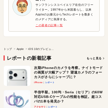
サンフランシスコベイエリア在住のフリー
ライター。1997年から米国暮らし、以来
Appleのお膝元からTechレポートを数多く
のメディアに執筆する。
この著者の記事一覧
トップ
Apple
iOS 10のプレビュー版は暗号化されないまま配布
レポートの新着記事
もっと見る
次期iPhoneのカメラを考察。ナイトモード
の画質が大幅アップ？ 望遠カメラのフォー
カスがさらにシャープに？
iPhone
レポート
半信半疑。100均・Seria（セリア）の60W
対応USB-Cケーブルの性能を検証。超コス
パの1本を発見か？
アクセサリ
レポート