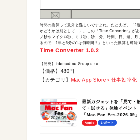
時間の換算って意外と難しいですよね。たとえば、「2
かどうかは別として…）。この「Time Converte
ノ秒やマイクロ秒、ミリ秒、秒、分、時間、日、週、月、
るので「1年と6分の1は何時間？」といった換算も可能
Time Converter 1.0.2
【開発】Intemodino Group s.r.o.
【価格】480円
【カテゴリ】
Mac App Store＞仕事効率化
最新ガジェットを「見て・
て・試せる」体験イベント
「Mac Fan Fes.2026.09」
を、9月26日（土）に開催
Apple
レポート
す！