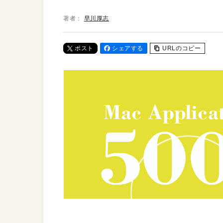
著者：
早川厚志
ポスト
シェアする
URLのコピー