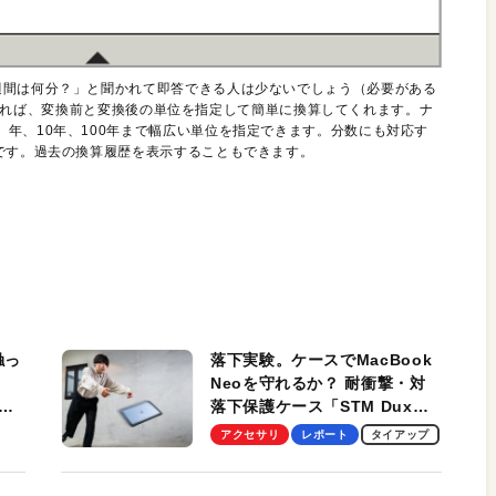
週間は何分？」と聞かれて即答できる人は少ないでしょう（必要がある
r」があれば、変換前と変換後の単位を指定して簡単に換算してくれます。ナ
年、10年、100年まで幅広い単位を指定できます。分数にも対応す
です。過去の換算履歴を表示することもできます。
触っ
落下実験。ケースでMacBook
Neoを守れるか？ 耐衝撃・対
落下保護ケース「STM Dux
しま
Ultra」を検証。学生、ビジネ
アクセサリ
レポート
タイアップ
スマンのモバイルユースに最
適！