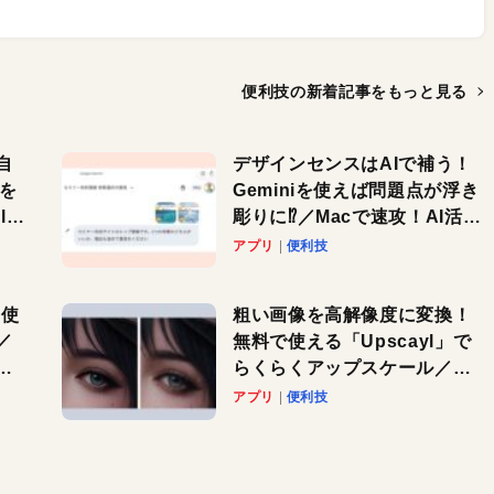
便利技の新着記事を
もっと見る
自
デザインセンスはAIで補う！
色を
Geminiを使えば問題点が浮き
or
彫りに⁉︎／Macで速攻！AI活用
テク
アプリ
便利技
を使
粗い画像を高解像度に変換！
／
無料で使える「Upscayl」で
と
らくらくアップスケール／
Macで速攻！AI活用テク
アプリ
便利技