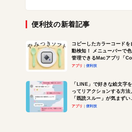
便利技の新着記事
コピーしたカラーコードを
動検知！ メニューバーで
管理できるMacアプリ「Col
Copy Bucket」
アプリ
便利技
「LINE」で好きな絵文字
ってリアクションする方法
「既読スルー」が気まずい
きに便利です！
アプリ
便利技