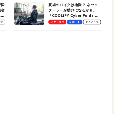
半固
夏場のバイクは地獄？ ネック
発者
クーラーが助けになるかも。
ag
「COOLiFY Cyber Fold」レ
ビュー。冷却の速さ、密着する
ップ
アクセサリ
レポート
タイアップ
冷却プレート、シンプルな操作
性がグッド！