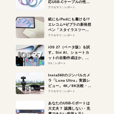
応USB-Cケーブルの性能
を検証。超コスパの1本を
アクセサリ
レポート
発見か？
紙にもiPadにも書ける!?
エレコム×ゼブラの新発想
ペン「スタイラスツーウ
ェイ」レビュー。持ち替
アクセサリ
レポート
え不要がラクすぎた！
iOS 27（ベータ版）を試
す。Siri AI、ショートカ
ットの自動作成ほか、期
待大の便利機能5選。
OS
レポート
iPhoneがAIの入り口にな
る未来はすぐそこ！
Insta360のジンバルカメ
ラ「Luna Ultra」実践レ
ビュー。4K／8K比較・ズ
ーム・夜間撮影をチェッ
アクセサリ
レポート
ク
あなたのUSB-Cポートは
大丈夫？ 認識しない・充
電できない原因と正しい