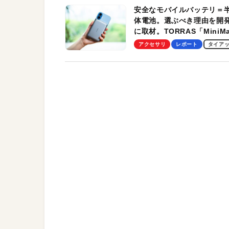
安全なモバイルバッテリ＝
体電池。選ぶべき理由を開
に取材。TORRAS「MiniM
Pro」の実機レビューも
アクセサリ
レポート
タイア