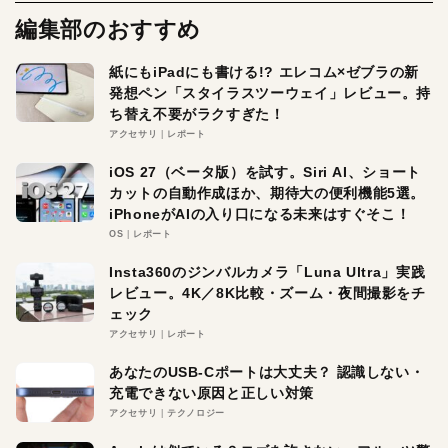
編集部のおすすめ
紙にもiPadにも書ける!? エレコム×ゼブラの新
発想ペン「スタイラスツーウェイ」レビュー。持
ち替え不要がラクすぎた！
アクセサリ
レポート
iOS 27（ベータ版）を試す。Siri AI、ショート
カットの自動作成ほか、期待大の便利機能5選。
iPhoneがAIの入り口になる未来はすぐそこ！
OS
レポート
Insta360のジンバルカメラ「Luna Ultra」実践
レビュー。4K／8K比較・ズーム・夜間撮影をチ
ェック
アクセサリ
レポート
あなたのUSB-Cポートは大丈夫？ 認識しない・
充電できない原因と正しい対策
アクセサリ
テクノロジー