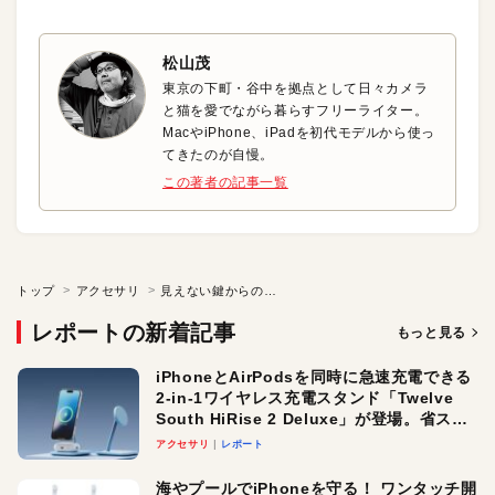
松山茂
東京の下町・谷中を拠点として日々カメラ
と猫を愛でながら暮らすフリーライター。
MacやiPhone、iPadを初代モデルから使っ
てきたのが自慢。
この著者の記事一覧
トップ
アクセサリ
見えない鍵からの新提案 スマートロックって便利なの？
レポートの新着記事
もっと見る
iPhoneとAirPodsを同時に急速充電できる
2-in-1ワイヤレス充電スタンド「Twelve
South HiRise 2 Deluxe」が登場。省スペ
ースでおしゃれに充電したい人にオスス
アクセサリ
レポート
メ！
海やプールでiPhoneを守る！ ワンタッチ開