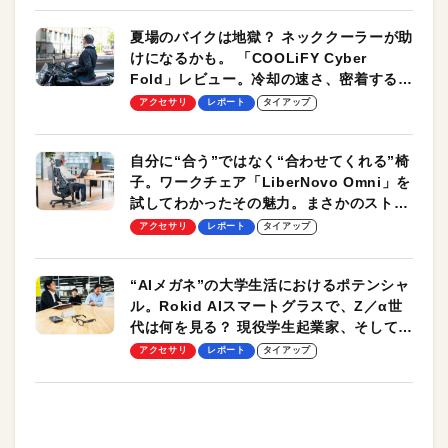
夏場のバイクは地獄？ ネッククーラーが助
けになるかも。 「COOLiFY Cyber
Fold」レビュー。冷却の速さ、密着する冷
却プレート、シンプルな操作性がグッド！
アクセサリ
レポート
タイアップ
自分に“合う”ではなく“合わせてくれる”椅
子。ワークチェア「LiberNovo Omni」を
試してわかったその魅力。まさかのストレ
ッチ機能も搭載
アクセサリ
レポート
タイアップ
“AIメガネ”の大学生活におけるポテンシャ
ル。Rokid AIスマートグラスで、Z／α世
代は何を見る？ 現役学生起業家、そして教
授による体験会レポート【PR】
アクセサリ
レポート
タイアップ