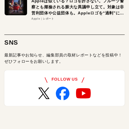
Appleは似ている？ロゴを許さない。フルーツ警
察とも揶揄される膨大な異議申し立て。対象は非
営利団体や公益団体も。Appleロゴを“過剰”に守
る理由とは
Apple
レポート
SNS
最新記事やお知らせ、編集部員の取材レポートなどを投稿中！
ぜひフォローをお願いします。
FOLLOW US