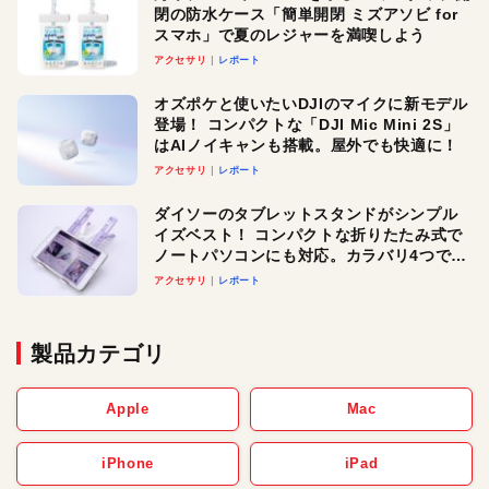
閉の防水ケース「簡単開閉 ミズアソビ for
スマホ」で夏のレジャーを満喫しよう
アクセサリ
レポート
オズポケと使いたいDJIのマイクに新モデル
登場！ コンパクトな「DJI Mic Mini 2S」
はAIノイキャンも搭載。屋外でも快適に！
アクセサリ
レポート
ダイソーのタブレットスタンドがシンプル
イズベスト！ コンパクトな折りたたみ式で
ノートパソコンにも対応。カラバリ4つで選
べる楽しさも
アクセサリ
レポート
製品カテゴリ
Apple
Mac
iPhone
iPad