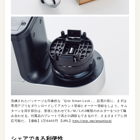
洗練されたパッケージも印象的な「Qrio Smart Lock」。設置の前に、まずは
専用アプリをダウンロードしてアカウント登録とオーナー登録をしよう。サム
ターンを回す部分は、形状に合わせてS／M／Lの3種類のホルダーをつけて噛
み合わせる。付属品のプレートで高さの調節もできるので、さまざまドアに対
応可能だ。【価格】1万9440円 【URL】
http://qrio.me/smartlock/
シェアできる利便性