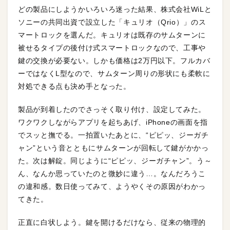
どの製品にしようかいろいろ迷った結果、株式会社WiLと
ソニーの共同出資で設立した「キュリオ（Qrio）」のス
マートロックを選んだ。キュリオは既存のサムターンに
被せるタイプの後付け式スマートロックなので、工事や
鍵の交換が必要ない。しかも価格は2万円以下。フルカバ
ーではなくL型なので、サムターン周りの形状にも柔軟に
対処できる点も決め手となった。
製品が到着したのでさっそく取り付け、設定してみた。
ワクワクしながらアプリを起ちあげ、iPhoneの画面を指
でスッと撫でる。一拍置いたあとに、“ピピッ、ジーガチ
ャン”という音とともにサムターンが回転して鍵がかかっ
た。次は解錠。同じように“ピピッ、ジーガチャン”。う～
ん、なんか思っていたのと微妙に違う…。なんだろうこ
の違和感。数日使ってみて、ようやくその原因がわかっ
てきた。
正直に白状しよう。鍵を開けるだけなら、従来の物理的