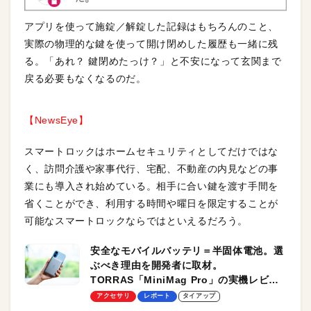
アプリを使って施錠／解錠した記録はもちろんのこと、
実際の物理的な鍵を使って開け閉めした履歴も一緒に残
る。「あれ？ 鍵閉めたっけ？」と不安になって玄関まで
戻る必要もなくなるのだ。
【NewsEye】
スマートロックはホームセキュリティとしてだけではな
く、訪問介護や家事代行、宅配、不動産の内見などの事
業にも導入され始めている。相手に合い鍵を渡す手間を
省くことができ、利用する時間や曜日を限定することが
可能なスマートロックならではといえるだろう。
安全なモバイルバッテリ＝半固体電池。選
ぶべき理由を開発者に取材。
TORRAS「MiniMag Pro」の実機レビュ
ーも
アクセサリ
レポート
タイアップ