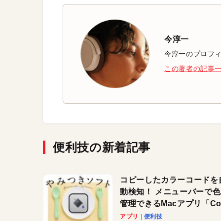
今淳一
今淳一のプロフ
この著者の記事
便利技の新着記事
コピーしたカラーコードを
動検知！ メニューバーで
管理できるMacアプリ「Col
Copy Bucket」
アプリ
便利技