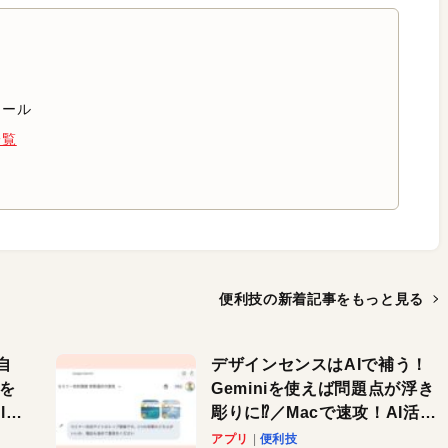
ィール
一覧
便利技の新着記事を
もっと見る
自
デザインセンスはAIで補う！
色を
Geminiを使えば問題点が浮き
or
彫りに⁉︎／Macで速攻！AI活用
テク
アプリ
便利技