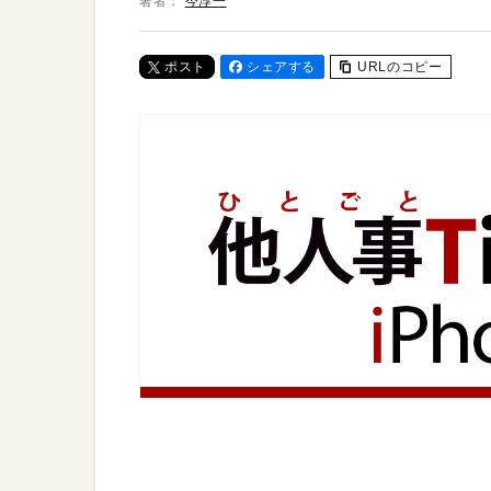
著者：
今淳一
ポスト
シェアする
URLのコピー