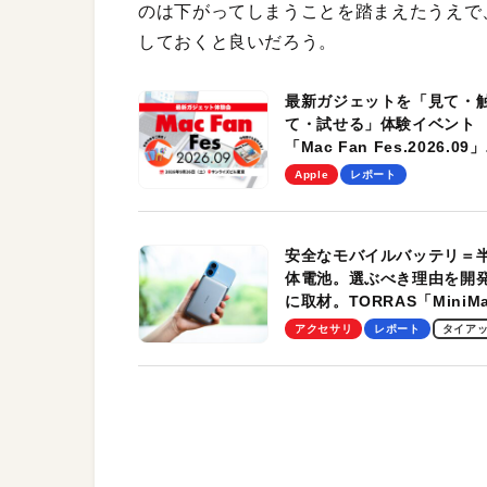
のは下がってしまうことを踏まえたうえで
しておくと良いだろう。
最新ガジェットを「見て・
て・試せる」体験イベント
「Mac Fan Fes.2026.09」
を、9月26日（土）に開催
Apple
レポート
す！
安全なモバイルバッテリ＝
体電池。選ぶべき理由を開
に取材。TORRAS「MiniM
Pro」の実機レビューも
アクセサリ
レポート
タイア