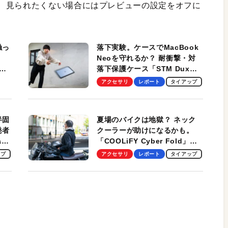
、見られたくない場合にはプレビューの設定をオフに
触っ
落下実験。ケースでMacBook
Neoを守れるか？ 耐衝撃・対
落下保護ケース「STM Dux
しま
Ultra」を検証。学生、ビジネ
アクセサリ
レポート
タイアップ
スマンのモバイルユースに最
適！
半固
夏場のバイクは地獄？ ネック
発者
クーラーが助けになるかも。
ag
「COOLiFY Cyber Fold」レ
ビュー。冷却の速さ、密着する
ップ
アクセサリ
レポート
タイアップ
冷却プレート、シンプルな操作
性がグッド！