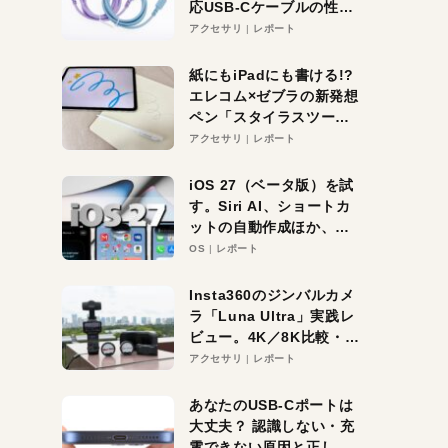
応USB-Cケーブルの性能
を検証。超コスパの1本を
アクセサリ
レポート
発見か？
紙にもiPadにも書ける!?
エレコム×ゼブラの新発想
ペン「スタイラスツーウ
ェイ」レビュー。持ち替
アクセサリ
レポート
え不要がラクすぎた！
iOS 27（ベータ版）を試
す。Siri AI、ショートカ
ットの自動作成ほか、期
待大の便利機能5選。
OS
レポート
iPhoneがAIの入り口にな
る未来はすぐそこ！
Insta360のジンバルカメ
ラ「Luna Ultra」実践レ
ビュー。4K／8K比較・ズ
ーム・夜間撮影をチェッ
アクセサリ
レポート
ク
あなたのUSB-Cポートは
大丈夫？ 認識しない・充
電できない原因と正しい