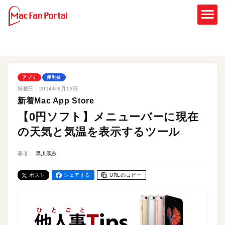
アプリ
便利技
掲載日：
2014年8月13日
新着Mac App Store
【0円ソフト】メニューバーに現在
の天気と気温を表示するツール
著者：
早川厚志
ポスト
シェアする
URLのコピー