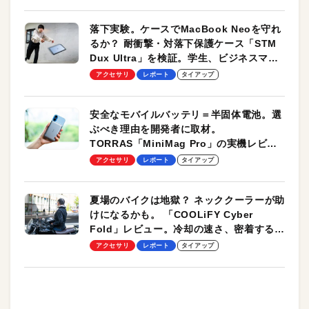
落下実験。ケースでMacBook Neoを守れ
るか？ 耐衝撃・対落下保護ケース「STM
Dux Ultra」を検証。学生、ビジネスマン
のモバイルユースに最適！
アクセサリ
レポート
タイアップ
安全なモバイルバッテリ＝半固体電池。選
ぶべき理由を開発者に取材。
TORRAS「MiniMag Pro」の実機レビュ
ーも
アクセサリ
レポート
タイアップ
夏場のバイクは地獄？ ネッククーラーが助
けになるかも。 「COOLiFY Cyber
Fold」レビュー。冷却の速さ、密着する冷
却プレート、シンプルな操作性がグッド！
アクセサリ
レポート
タイアップ