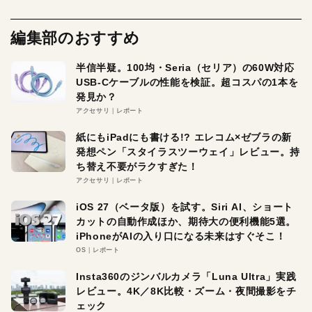
編集部のおすすめ
半信半疑。100均・Seria（セリア）の60W対応
USB-Cケーブルの性能を検証。超コスパの1本を
発見か？
アクセサリ
レポート
紙にもiPadにも書ける!? エレコム×ゼブラの新
発想ペン「スタイラスツーウェイ」レビュー。持
ち替え不要がラクすぎた！
アクセサリ
レポート
iOS 27（ベータ版）を試す。Siri AI、ショート
カットの自動作成ほか、期待大の便利機能5選。
iPhoneがAIの入り口になる未来はすぐそこ！
OS
レポート
Insta360のジンバルカメラ「Luna Ultra」実践
レビュー。4K／8K比較・ズーム・夜間撮影をチ
ェック