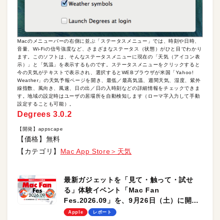
Macのメニューバーの右側に並ぶ「ステータスメニュー」では、時刻や日時、
音量、Wi-Fiの信号強度など、さまざまなステータス（状態）がひと目でわかり
ます。このソフトは、そんなステータスメニューに現在の「天気（アイコン表
示）」と「気温」を表示するものです。ステータスメニューをクリックすると
今の天気がテキストで表示され、選択するとWEBブラウザが米国「Yahoo!
Weather」の天気予報ページを開き、最低／最高気温、週間天気、湿度、紫外
線指数、風向き、風速、日の出／日の入時刻などの詳細情報をチェックできま
す。地域の設定時はユーザの居場所を自動検知します（ローマ字入力して手動
設定することも可能）。
Degrees 3.0.2
【開発】appscape
【価格】無料
【カテゴリ】
Mac App Store＞天気
最新ガジェットを「見て・触って・試せ
る」体験イベント「Mac Fan
Fes.2026.09」を、9月26日（土）に開催
します！
Apple
レポート