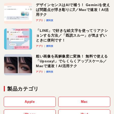
デザインセンスはAIで補う！ Geminiを使え
ば問題点が浮き彫りに⁉︎／Macで速攻！AI活
用テク
アプリ
便利技
「LINE」で好きな絵文字を使ってリアクシ
ョンする方法／「既読スルー」が気まずい
ときに便利です！
アプリ
便利技
粗い画像を高解像度に変換！ 無料で使える
「Upscayl」でらくらくアップスケール／
Macで速攻！AI活用テク
アプリ
便利技
製品カテゴリ
Apple
Mac