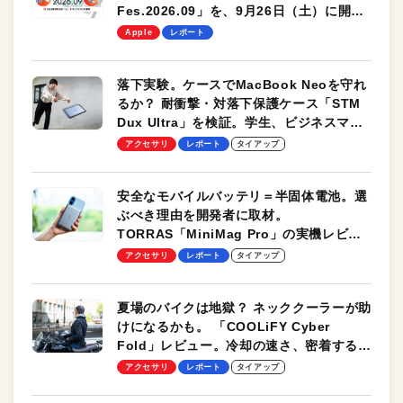
Fes.2026.09」を、9月26日（土）に開催
します！
Apple
レポート
落下実験。ケースでMacBook Neoを守れ
るか？ 耐衝撃・対落下保護ケース「STM
Dux Ultra」を検証。学生、ビジネスマン
のモバイルユースに最適！
アクセサリ
レポート
タイアップ
安全なモバイルバッテリ＝半固体電池。選
ぶべき理由を開発者に取材。
TORRAS「MiniMag Pro」の実機レビュ
ーも
アクセサリ
レポート
タイアップ
夏場のバイクは地獄？ ネッククーラーが助
けになるかも。 「COOLiFY Cyber
Fold」レビュー。冷却の速さ、密着する冷
却プレート、シンプルな操作性がグッド！
アクセサリ
レポート
タイアップ