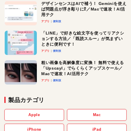
デザインセンスはAIで補う！ Geminiを使え
ば問題点が浮き彫りに⁉︎／Macで速攻！AI活
用テク
アプリ
便利技
「LINE」で好きな絵文字を使ってリアクシ
ョンする方法／「既読スルー」が気まずい
ときに便利です！
アプリ
便利技
粗い画像を高解像度に変換！ 無料で使える
「Upscayl」でらくらくアップスケール／
Macで速攻！AI活用テク
アプリ
便利技
製品カテゴリ
Apple
Mac
iPhone
iPad