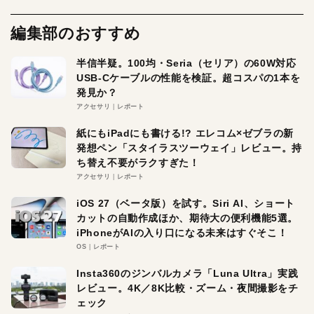
編集部のおすすめ
半信半疑。100均・Seria（セリア）の60W対応
USB-Cケーブルの性能を検証。超コスパの1本を
発見か？
アクセサリ
レポート
紙にもiPadにも書ける!? エレコム×ゼブラの新
発想ペン「スタイラスツーウェイ」レビュー。持
ち替え不要がラクすぎた！
アクセサリ
レポート
iOS 27（ベータ版）を試す。Siri AI、ショート
カットの自動作成ほか、期待大の便利機能5選。
iPhoneがAIの入り口になる未来はすぐそこ！
OS
レポート
Insta360のジンバルカメラ「Luna Ultra」実践
レビュー。4K／8K比較・ズーム・夜間撮影をチ
ェック