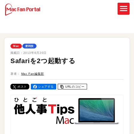
Mac
便利技
掲載日：
2013年6月20日
Safariを2つ起動する
著者：
Mac Fan編集部
ポスト
シェアする
URLのコピー