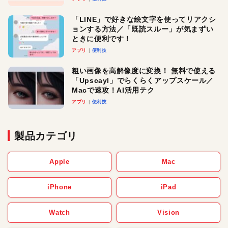
「LINE」で好きな絵文字を使ってリアクシ
ョンする方法／「既読スルー」が気まずい
ときに便利です！
アプリ
便利技
粗い画像を高解像度に変換！ 無料で使える
「Upscayl」でらくらくアップスケール／
Macで速攻！AI活用テク
アプリ
便利技
製品カテゴリ
Apple
Mac
iPhone
iPad
Watch
Vision