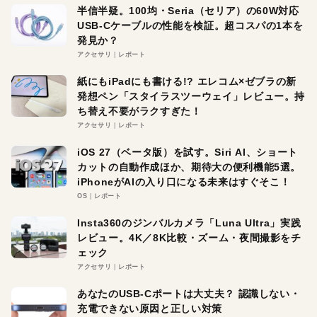
半信半疑。100均・Seria（セリア）の60W対応
USB-Cケーブルの性能を検証。超コスパの1本を
発見か？
アクセサリ
レポート
紙にもiPadにも書ける!? エレコム×ゼブラの新
発想ペン「スタイラスツーウェイ」レビュー。持
ち替え不要がラクすぎた！
アクセサリ
レポート
iOS 27（ベータ版）を試す。Siri AI、ショート
カットの自動作成ほか、期待大の便利機能5選。
iPhoneがAIの入り口になる未来はすぐそこ！
OS
レポート
Insta360のジンバルカメラ「Luna Ultra」実践
レビュー。4K／8K比較・ズーム・夜間撮影をチ
ェック
アクセサリ
レポート
あなたのUSB-Cポートは大丈夫？ 認識しない・
充電できない原因と正しい対策