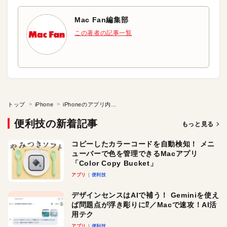
Mac Fan編集部
この著者の記事一覧
トップ
iPhone
iPhoneのアプリ内広告を消したい
便利技の新着記事
もっと見る
コピーしたカラーコードを自動検知！ メニ
ューバーで色を管理できるMacアプリ
「Color Copy Bucket」
アプリ
便利技
デザインセンスはAIで補う！ Geminiを使え
ば問題点が浮き彫りに⁉︎／Macで速攻！AI活
用テク
アプリ
便利技