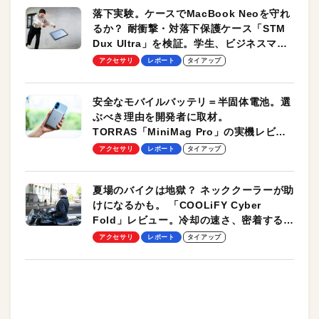
落下実験。ケースでMacBook Neoを守れ
るか？ 耐衝撃・対落下保護ケース「STM
Dux Ultra」を検証。学生、ビジネスマン
のモバイルユースに最適！
アクセサリ
レポート
タイアップ
安全なモバイルバッテリ＝半固体電池。選
ぶべき理由を開発者に取材。
TORRAS「MiniMag Pro」の実機レビュ
ーも
アクセサリ
レポート
タイアップ
夏場のバイクは地獄？ ネッククーラーが助
けになるかも。 「COOLiFY Cyber
Fold」レビュー。冷却の速さ、密着する冷
却プレート、シンプルな操作性がグッド！
アクセサリ
レポート
タイアップ