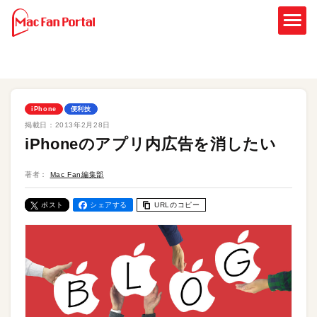
iPhone
便利技
掲載日：
2013年2月28日
iPhoneのアプリ内広告を消したい
著者：
Mac Fan編集部
ポスト
シェアする
URLのコピー