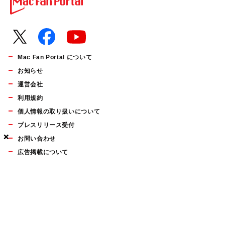
Mac Fan Portal について
お知らせ
運営会社
利用規約
個人情報の取り扱いについて
プレスリリース受付
×
×
×
お問い合わせ
広告掲載について
マイナビBOOKS
Mac Fan Portalの人気記事ランキングやおすすめ記事、編集部
員によるコラムなどをまとめたメールマガジンを毎週金曜日に
配信します。お気軽にご登録ください。