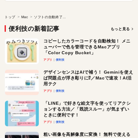
トップ
Mac
ソフトの自動終了機能をオフにする
便利技の新着記事
もっと見る
コピーしたカラーコードを自動検知！ メニ
ューバーで色を管理できるMacアプリ
「Color Copy Bucket」
アプリ
便利技
デザインセンスはAIで補う！ Geminiを使え
ば問題点が浮き彫りに⁉︎／Macで速攻！AI活
用テク
アプリ
便利技
「LINE」で好きな絵文字を使ってリアクシ
ョンする方法／「既読スルー」が気まずい
ときに便利です！
アプリ
便利技
粗い画像を高解像度に変換！ 無料で使える