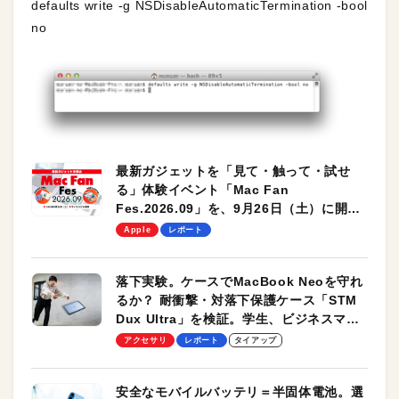
defaults write -g NSDisableAutomaticTermination -bool
no
最新ガジェットを「見て・触って・試せ
る」体験イベント「Mac Fan
Fes.2026.09」を、9月26日（土）に開催
します！
Apple
レポート
落下実験。ケースでMacBook Neoを守れ
るか？ 耐衝撃・対落下保護ケース「STM
Dux Ultra」を検証。学生、ビジネスマン
のモバイルユースに最適！
アクセサリ
レポート
タイアップ
安全なモバイルバッテリ＝半固体電池。選