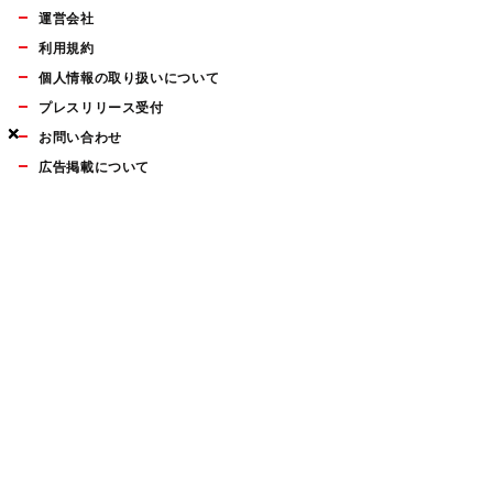
運営会社
利用規約
個人情報の取り扱いについて
プレスリリース受付
×
×
×
お問い合わせ
広告掲載について
マイナビBOOKS
Mac Fan Portalの人気記事ランキングやおすすめ記事、編集部
員によるコラムなどをまとめたメールマガジンを毎週金曜日に
配信します。お気軽にご登録ください。
Mac Fan メールマガジン
無料登録はこちら