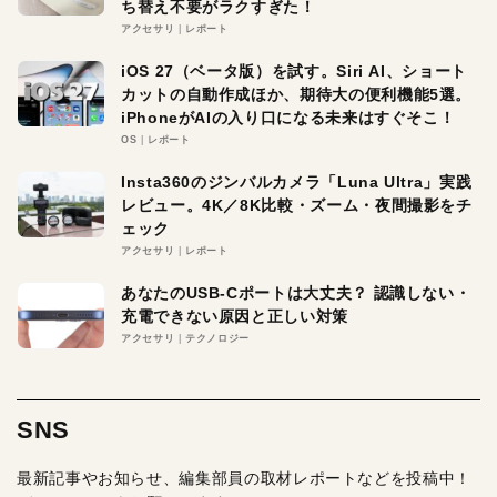
ち替え不要がラクすぎた！
アクセサリ
レポート
iOS 27（ベータ版）を試す。Siri AI、ショート
カットの自動作成ほか、期待大の便利機能5選。
iPhoneがAIの入り口になる未来はすぐそこ！
OS
レポート
Insta360のジンバルカメラ「Luna Ultra」実践
レビュー。4K／8K比較・ズーム・夜間撮影をチ
ェック
アクセサリ
レポート
あなたのUSB-Cポートは大丈夫？ 認識しない・
充電できない原因と正しい対策
アクセサリ
テクノロジー
SNS
最新記事やお知らせ、編集部員の取材レポートなどを投稿中！