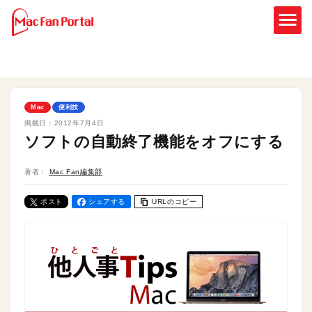
Mac
便利技
掲載日：
2012年7月4日
ソフトの自動終了機能をオフにする
著者：
Mac Fan編集部
ポスト
シェアする
URLのコピー