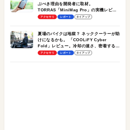
ぶべき理由を開発者に取材。
TORRAS「MiniMag Pro」の実機レビュ
ーも
アクセサリ
レポート
タイアップ
夏場のバイクは地獄？ ネッククーラーが助
けになるかも。 「COOLiFY Cyber
Fold」レビュー。冷却の速さ、密着する冷
却プレート、シンプルな操作性がグッド！
アクセサリ
レポート
タイアップ