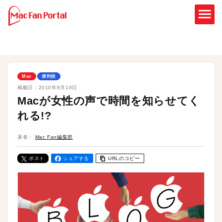
Mac
便利技
掲載日：
2010年8月19日
Macが女性の声で時間を知らせてく
れる!?
著者：
Mac Fan編集部
ポスト
シェアする
URLのコピー