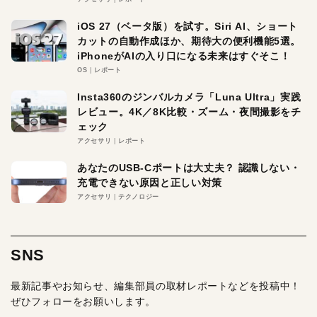
iOS 27（ベータ版）を試す。Siri AI、ショート
カットの自動作成ほか、期待大の便利機能5選。
iPhoneがAIの入り口になる未来はすぐそこ！
OS
レポート
Insta360のジンバルカメラ「Luna Ultra」実践
レビュー。4K／8K比較・ズーム・夜間撮影をチ
ェック
アクセサリ
レポート
あなたのUSB-Cポートは大丈夫？ 認識しない・
充電できない原因と正しい対策
アクセサリ
テクノロジー
SNS
最新記事やお知らせ、編集部員の取材レポートなどを投稿中！
ぜひフォローをお願いします。