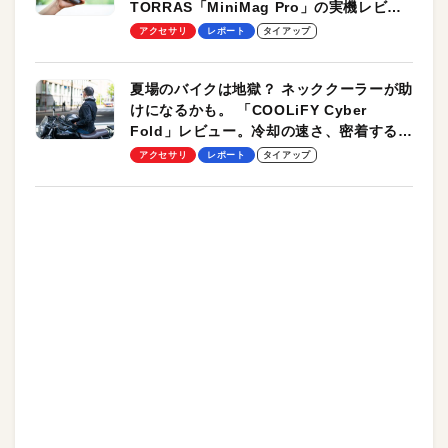
TORRAS「MiniMag Pro」の実機レビュ
ーも
アクセサリ
レポート
タイアップ
夏場のバイクは地獄？ ネッククーラーが助
けになるかも。 「COOLiFY Cyber
Fold」レビュー。冷却の速さ、密着する冷
却プレート、シンプルな操作性がグッド！
アクセサリ
レポート
タイアップ