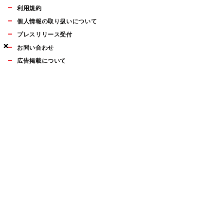
利用規約
個人情報の取り扱いについて
プレスリリース受付
×
×
×
お問い合わせ
広告掲載について
マイナビBOOKS
Mac Fan Portalの人気記事ランキングやおすすめ記事、編集部
員によるコラムなどをまとめたメールマガジンを毎週金曜日に
配信します。お気軽にご登録ください。
Mac Fan メールマガジン
無料登録はこちら