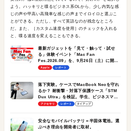
よう。ハッキリと喋るビジネス系OLから、少し内気な感
じの声や甲高い高飛車な感じの声までイロイロと選ぶこ
とができる。ただし、すべて英語なのが残念なところ
だ。また、［カスタム速度を使用］のチェックを入れる
と、喋る速度を変えることもできる。
最新ガジェットを「見て・触って・試せ
る」体験イベント「Mac Fan
Fes.2026.09」を、9月26日（土）に開催
します！
Apple
レポート
落下実験。ケースでMacBook Neoを守れ
るか？ 耐衝撃・対落下保護ケース「STM
Dux Ultra」を検証。学生、ビジネスマン
のモバイルユースに最適！
アクセサリ
レポート
タイアップ
安全なモバイルバッテリ＝半固体電池。選
ぶべき理由を開発者に取材。