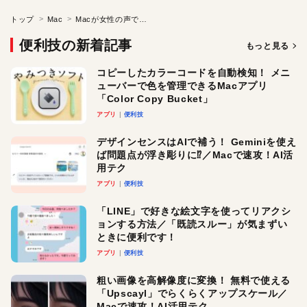
トップ
Mac
Macが女性の声で時間を知らせてくれる!?
便利技の新着記事
もっと見る
コピーしたカラーコードを自動検知！ メニ
ューバーで色を管理できるMacアプリ
「Color Copy Bucket」
アプリ
便利技
デザインセンスはAIで補う！ Geminiを使え
ば問題点が浮き彫りに⁉︎／Macで速攻！AI活
用テク
アプリ
便利技
「LINE」で好きな絵文字を使ってリアクシ
ョンする方法／「既読スルー」が気まずい
ときに便利です！
アプリ
便利技
粗い画像を高解像度に変換！ 無料で使える
「Upscayl」でらくらくアップスケール／
Macで速攻！AI活用テク