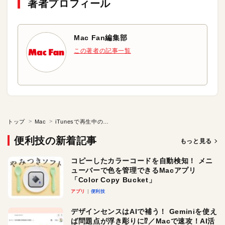
著者プロフィール
Mac Fan編集部
この著者の記事一覧
トップ
Mac
iTunesで再生中のデータを素早くFinderで表示したい
便利技の新着記事
もっと見る
コピーしたカラーコードを自動検知！ メニ
ューバーで色を管理できるMacアプリ
「Color Copy Bucket」
アプリ
便利技
デザインセンスはAIで補う！ Geminiを使え
ば問題点が浮き彫りに⁉︎／Macで速攻！AI活