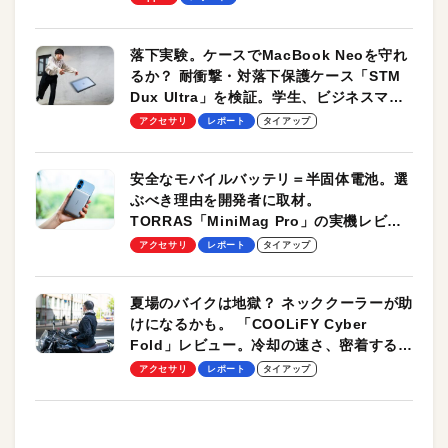
落下実験。ケースでMacBook Neoを守れ
るか？ 耐衝撃・対落下保護ケース「STM
Dux Ultra」を検証。学生、ビジネスマン
のモバイルユースに最適！
アクセサリ
レポート
タイアップ
安全なモバイルバッテリ＝半固体電池。選
ぶべき理由を開発者に取材。
TORRAS「MiniMag Pro」の実機レビュ
ーも
アクセサリ
レポート
タイアップ
夏場のバイクは地獄？ ネッククーラーが助
けになるかも。 「COOLiFY Cyber
Fold」レビュー。冷却の速さ、密着する冷
却プレート、シンプルな操作性がグッド！
アクセサリ
レポート
タイアップ