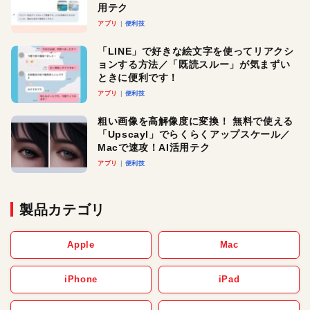
用テク
アプリ
便利技
「LINE」で好きな絵文字を使ってリアクシ
ョンする方法／「既読スルー」が気まずい
ときに便利です！
アプリ
便利技
粗い画像を高解像度に変換！ 無料で使える
「Upscayl」でらくらくアップスケール／
Macで速攻！AI活用テク
アプリ
便利技
製品カテゴリ
Apple
Mac
iPhone
iPad