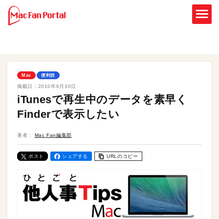
Mac
便利技
掲載日：
2010年6月30日
iTunesで再生中のデータを素早く
Finderで表示したい
著者：
Mac Fan編集部
ポスト
シェアする
URLのコピー