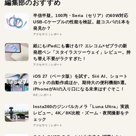
編集部のおすすめ
半信半疑。100均・Seria（セリア）の60W対応
USB-Cケーブルの性能を検証。超コスパの1本を
発見か？
アクセサリ
レポート
紙にもiPadにも書ける!? エレコム×ゼブラの新
発想ペン「スタイラスツーウェイ」レビュー。持
ち替え不要がラクすぎた！
アクセサリ
レポート
iOS 27（ベータ版）を試す。Siri AI、ショート
カットの自動作成ほか、期待大の便利機能5選。
iPhoneがAIの入り口になる未来はすぐそこ！
OS
レポート
Insta360のジンバルカメラ「Luna Ultra」実践
レビュー。4K／8K比較・ズーム・夜間撮影をチ
ェック
アクセサリ
レポート