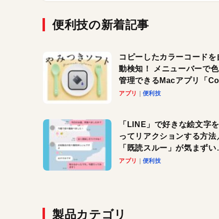
便利技の新着記事
コピーしたカラーコードを
動検知！ メニューバーで
管理できるMacアプリ「Col
Copy Bucket」
アプリ
便利技
「LINE」で好きな絵文字
ってリアクションする方法
「既読スルー」が気まずい
きに便利です！
アプリ
便利技
製品カテゴリ