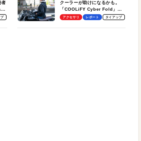
発者
クーラーが助けになるかも。
ag
「COOLiFY Cyber Fold」レ
ビュー。冷却の速さ、密着する
ップ
アクセサリ
レポート
タイアップ
冷却プレート、シンプルな操作
性がグッド！