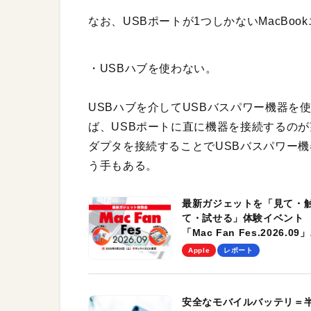
なお、USBポートが1つしかないMacBo
・USBハブを使わない。
USBハブを介してUSBバスパワー機器を
ば、USBポートに直に機器を接続するの
ダプタを接続することでUSBバスパワー機
う手もある。
最新ガジェットを「見て・
て・試せる」体験イベント
「Mac Fan Fes.2026.09」
を、9月26日（土）に開催
Apple
レポート
す！
安全なモバイルバッテリ＝