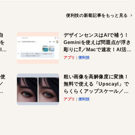
便利技の新着記事を
もっと見る
自
デザインセンスはAIで補う！
色を
Geminiを使えば問題点が浮き
or
彫りに⁉︎／Macで速攻！AI活用
テク
アプリ
便利技
を使
粗い画像を高解像度に変換！
／
無料で使える「Upscayl」で
と
らくらくアップスケール／
Macで速攻！AI活用テク
アプリ
便利技