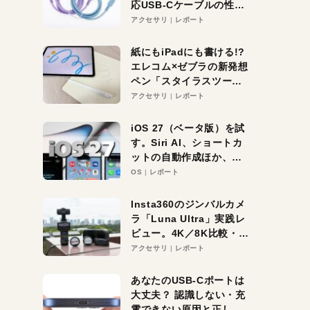
応USB-Cケーブルの性能
を検証。超コスパの1本を
アクセサリ
レポート
発見か？
紙にもiPadにも書ける!?
エレコム×ゼブラの新発想
ペン「スタイラスツーウ
ェイ」レビュー。持ち替
アクセサリ
レポート
え不要がラクすぎた！
iOS 27（ベータ版）を試
す。Siri AI、ショートカ
ットの自動作成ほか、期
待大の便利機能5選。
OS
レポート
iPhoneがAIの入り口にな
る未来はすぐそこ！
Insta360のジンバルカメ
ラ「Luna Ultra」実践レ
ビュー。4K／8K比較・ズ
ーム・夜間撮影をチェッ
アクセサリ
レポート
ク
あなたのUSB-Cポートは
大丈夫？ 認識しない・充
電できない原因と正しい