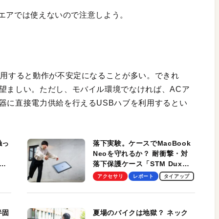
okエアでは使えないので注意しよう。
使用すると動作が不安定になることが多い。できれ
が望ましい。ただし、モバイル環境でなければ、ACア
器に直接電力供給を行えるUSBハブを利用するとい
触っ
落下実験。ケースでMacBook
Neoを守れるか？ 耐衝撃・対
落下保護ケース「STM Dux
しま
Ultra」を検証。学生、ビジネ
アクセサリ
レポート
タイアップ
スマンのモバイルユースに最
適！
半固
夏場のバイクは地獄？ ネック