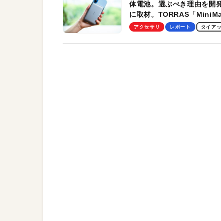
体電池。選ぶべき理由を開
に取材。TORRAS「MiniM
Pro」の実機レビューも
アクセサリ
レポート
タイア