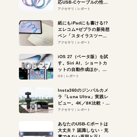
応USB-Cケーブルの性能
を検証。超コスパの1本を
アクセサリ
レポート
発見か？
紙にもiPadにも書ける!?
エレコム×ゼブラの新発想
ペン「スタイラスツーウ
ェイ」レビュー。持ち替
アクセサリ
レポート
え不要がラクすぎた！
iOS 27（ベータ版）を試
す。Siri AI、ショートカ
ットの自動作成ほか、期
待大の便利機能5選。
OS
レポート
iPhoneがAIの入り口にな
る未来はすぐそこ！
Insta360のジンバルカメ
ラ「Luna Ultra」実践レ
ビュー。4K／8K比較・ズ
ーム・夜間撮影をチェッ
アクセサリ
レポート
ク
あなたのUSB-Cポートは
大丈夫？ 認識しない・充
電できない原因と正しい