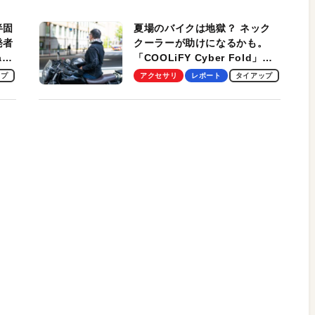
適！
半固
夏場のバイクは地獄？ ネック
発者
クーラーが助けになるかも。
ag
「COOLiFY Cyber Fold」レ
ビュー。冷却の速さ、密着する
ップ
アクセサリ
レポート
タイアップ
冷却プレート、シンプルな操作
性がグッド！