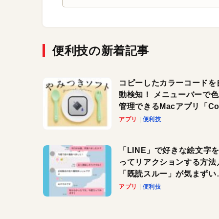
便利技の新着記事
コピーしたカラーコードを
動検知！ メニューバーで
管理できるMacアプリ「Col
Copy Bucket」
アプリ
便利技
「LINE」で好きな絵文字
ってリアクションする方法
「既読スルー」が気まずい
きに便利です！
アプリ
便利技