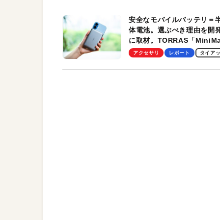
安全なモバイルバッテリ＝
体電池。選ぶべき理由を開
に取材。TORRAS「MiniM
Pro」の実機レビューも
アクセサリ
レポート
タイア