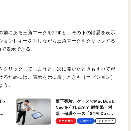
の前にある三角マークを押すと、その下の階層を表示
ション］キーを押しながら三角マークをクリックする
内で表示できる。
をクリックしてしまうと、次に開いたときもすべてが
けるためには、表示を元に戻すときも［オプション］
よう。
触っ
落下実験。ケースでMacBook
Neoを守れるか？ 耐衝撃・対
落下保護ケース「STM Dux
しま
Ultra」を検証。学生、ビジネ
アクセサリ
レポート
タイアップ
スマンのモバイルユースに最