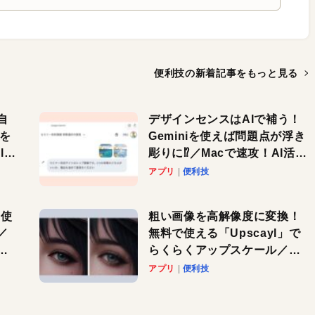
便利技の新着記事を
もっと見る
自
デザインセンスはAIで補う！
色を
Geminiを使えば問題点が浮き
or
彫りに⁉︎／Macで速攻！AI活用
テク
アプリ
便利技
を使
粗い画像を高解像度に変換！
／
無料で使える「Upscayl」で
と
らくらくアップスケール／
Macで速攻！AI活用テク
アプリ
便利技