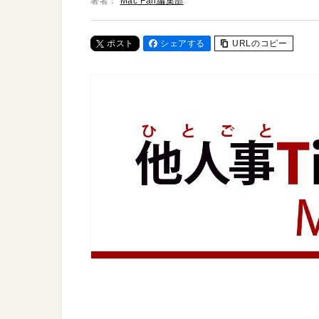
著者：
Mac Fan編集部
ポスト
シェアする
URLのコピー