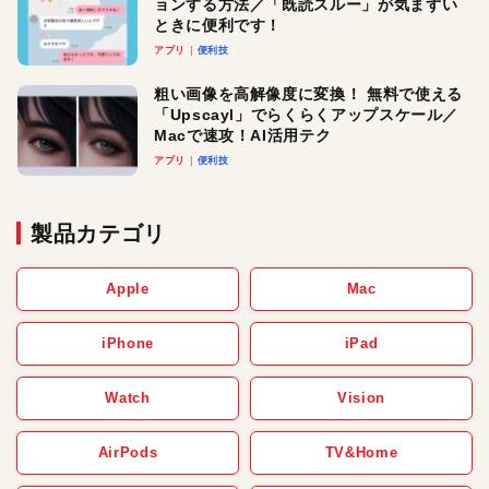
ョンする方法／「既読スルー」が気まずい
ときに便利です！
アプリ
便利技
粗い画像を高解像度に変換！ 無料で使える
「Upscayl」でらくらくアップスケール／
Macで速攻！AI活用テク
アプリ
便利技
製品カテゴリ
Apple
Mac
iPhone
iPad
Watch
Vision
AirPods
TV&Home