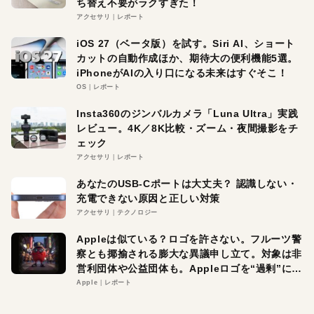
ち替え不要がラクすぎた！
アクセサリ
レポート
iOS 27（ベータ版）を試す。Siri AI、ショート
カットの自動作成ほか、期待大の便利機能5選。
iPhoneがAIの入り口になる未来はすぐそこ！
OS
レポート
Insta360のジンバルカメラ「Luna Ultra」実践
レビュー。4K／8K比較・ズーム・夜間撮影をチ
ェック
アクセサリ
レポート
あなたのUSB-Cポートは大丈夫？ 認識しない・
充電できない原因と正しい対策
アクセサリ
テクノロジー
Appleは似ている？ロゴを許さない。フルーツ警
察とも揶揄される膨大な異議申し立て。対象は非
営利団体や公益団体も。Appleロゴを“過剰”に守
る理由とは
Apple
レポート