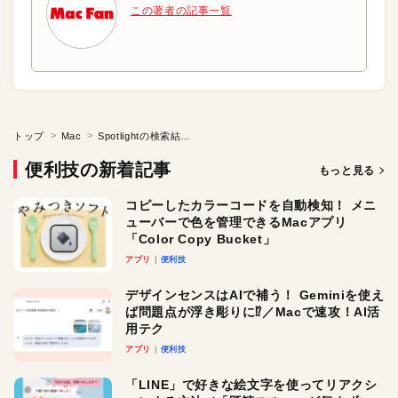
この著者の記事一覧
トップ
Mac
Spotlightの検索結果をドラッグ＆ドロップしたい
便利技の新着記事
もっと見る
コピーしたカラーコードを自動検知！ メニ
ューバーで色を管理できるMacアプリ
「Color Copy Bucket」
アプリ
便利技
デザインセンスはAIで補う！ Geminiを使え
ば問題点が浮き彫りに⁉︎／Macで速攻！AI活
用テク
アプリ
便利技
「LINE」で好きな絵文字を使ってリアクシ