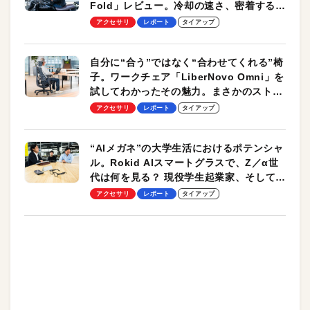
Fold」レビュー。冷却の速さ、密着する冷
却プレート、シンプルな操作性がグッド！
アクセサリ
レポート
タイアップ
自分に“合う”ではなく“合わせてくれる”椅
子。ワークチェア「LiberNovo Omni」を
試してわかったその魅力。まさかのストレ
ッチ機能も搭載
アクセサリ
レポート
タイアップ
“AIメガネ”の大学生活におけるポテンシャ
ル。Rokid AIスマートグラスで、Z／α世
代は何を見る？ 現役学生起業家、そして教
授による体験会レポート【PR】
アクセサリ
レポート
タイアップ