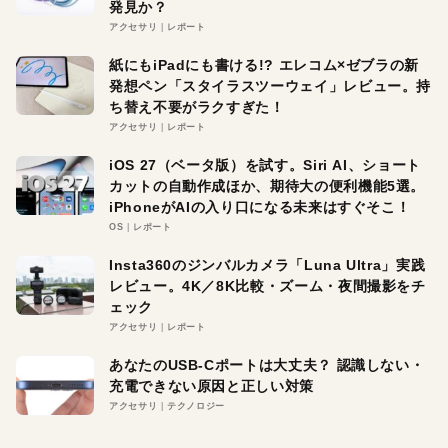
発見か？
アクセサリ
レポート
紙にもiPadにも書ける!? エレコム×ゼブラの新
発想ペン「スタイラスツーウェイ」レビュー。持
ち替え不要がラクすぎた！
アクセサリ
レポート
iOS 27（ベータ版）を試す。Siri AI、ショート
カットの自動作成ほか、期待大の便利機能5選。
iPhoneがAIの入り口になる未来はすぐそこ！
OS
レポート
Insta360のジンバルカメラ「Luna Ultra」実践
レビュー。4K／8K比較・ズーム・夜間撮影をチ
ェック
アクセサリ
レポート
あなたのUSB-Cポートは大丈夫？ 認識しない・
充電できない原因と正しい対策
アクセサリ
テクノロジー