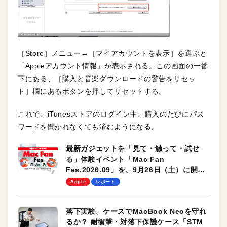
［Store］メニュー→［マイアカウントを表示］を選ぶと
「Appleアカウント情報」が表示される。この画面の一番
下にある、［購入と音楽ダウンロードの警告をリセッ
ト］欄にあるボタンを押してリセットする。
これで、iTunesストアのログイン中、購入のたびにパス
ワードを聞かれなくても済むようになる。
最新ガジェットを「見て・触って・試せ
る」体験イベント「Mac Fan
Fes.2026.09」を、9月26日（土）に開催
します！
Apple
レポート
落下実験。ケースでMacBook Neoを守れ
るか？ 耐衝撃・対落下保護ケース「STM