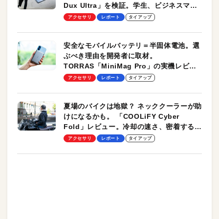
Dux Ultra」を検証。学生、ビジネスマン
のモバイルユースに最適！
アクセサリ
レポート
タイアップ
安全なモバイルバッテリ＝半固体電池。選
ぶべき理由を開発者に取材。
TORRAS「MiniMag Pro」の実機レビュ
ーも
アクセサリ
レポート
タイアップ
夏場のバイクは地獄？ ネッククーラーが助
けになるかも。 「COOLiFY Cyber
Fold」レビュー。冷却の速さ、密着する冷
却プレート、シンプルな操作性がグッド！
アクセサリ
レポート
タイアップ