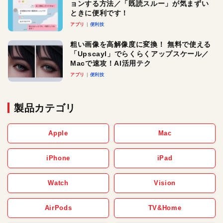
ョンする方法／「既読スルー」が気まずい
ときに便利です！
アプリ
便利技
粗い画像を高解像度に変換！ 無料で使える
「Upscayl」でらくらくアップスケール／
Macで速攻！AI活用テク
アプリ
便利技
製品カテゴリ
Apple
Mac
iPhone
iPad
Watch
Vision
AirPods
TV&Home