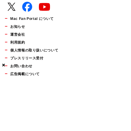
Mac Fan Portal について
お知らせ
運営会社
利用規約
個人情報の取り扱いについて
プレスリリース受付
×
×
×
お問い合わせ
広告掲載について
マイナビBOOKS
Mac Fan Portalの人気記事ランキングやおすすめ記事、編集部
員によるコラムなどをまとめたメールマガジンを毎週金曜日に
配信します。お気軽にご登録ください。
Mac Fan メールマガジン