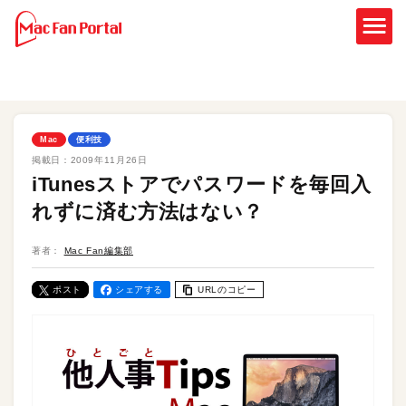
Mac
便利技
掲載日：
2009年11月26日
iTunesストアでパスワードを毎回入
れずに済む方法はない？
著者：
Mac Fan編集部
ポスト
シェアする
URLのコピー