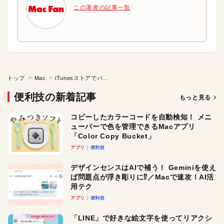
この著者の記事一覧
トップ
Mac
iTunesストアでパスワードを毎回入れずに済む方法はない？
便利技の新着記事
もっと見る
コピーしたカラーコードを自動検知！ メニ
ューバーで色を管理できるMacアプリ
「Color Copy Bucket」
アプリ
便利技
デザインセンスはAIで補う！ Geminiを使え
ば問題点が浮き彫りに⁉︎／Macで速攻！AI活
用テク
アプリ
便利技
「LINE」で好きな絵文字を使ってリアクシ