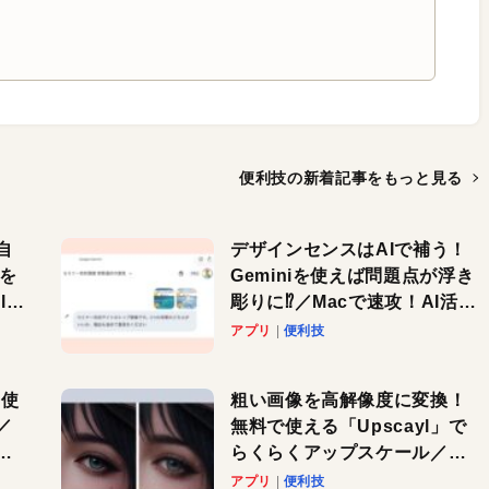
便利技の新着記事を
もっと見る
自
デザインセンスはAIで補う！
色を
Geminiを使えば問題点が浮き
or
彫りに⁉︎／Macで速攻！AI活用
テク
アプリ
便利技
を使
粗い画像を高解像度に変換！
／
無料で使える「Upscayl」で
と
らくらくアップスケール／
Macで速攻！AI活用テク
アプリ
便利技