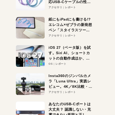
応USB-Cケーブルの性能
を検証。超コスパの1本を
アクセサリ
レポート
発見か？
紙にもiPadにも書ける!?
エレコム×ゼブラの新発想
ペン「スタイラスツーウ
ェイ」レビュー。持ち替
アクセサリ
レポート
え不要がラクすぎた！
iOS 27（ベータ版）を試
す。Siri AI、ショートカ
ットの自動作成ほか、期
待大の便利機能5選。
OS
レポート
iPhoneがAIの入り口にな
る未来はすぐそこ！
Insta360のジンバルカメ
ラ「Luna Ultra」実践レ
ビュー。4K／8K比較・ズ
ーム・夜間撮影をチェッ
アクセサリ
レポート
ク
あなたのUSB-Cポートは
大丈夫？ 認識しない・充
電できない原因と正しい