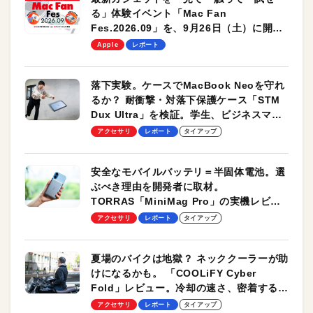
る」体験イベント「Mac Fan
Fes.2026.09」を、9月26日（土）に開催
します！
Apple
レポート
落下実験。ケースでMacBook Neoを守れ
るか？ 耐衝撃・対落下保護ケース「STM
Dux Ultra」を検証。学生、ビジネスマン
のモバイルユースに最適！
アクセサリ
レポート
タイアップ
安全なモバイルバッテリ＝半固体電池。選
ぶべき理由を開発者に取材。
TORRAS「MiniMag Pro」の実機レビュ
ーも
アクセサリ
レポート
タイアップ
夏場のバイクは地獄？ ネッククーラーが助
けになるかも。 「COOLiFY Cyber
Fold」レビュー。冷却の速さ、密着する冷
却プレート、シンプルな操作性がグッド！
アクセサリ
レポート
タイアップ