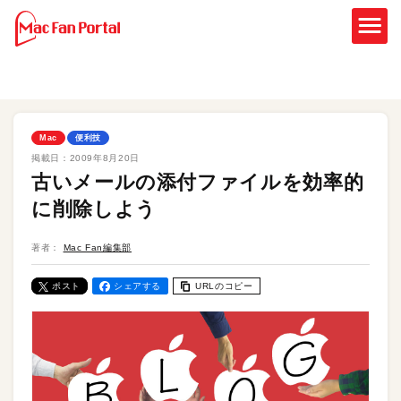
Mac
便利技
掲載日：
2009年8月20日
古いメールの添付ファイルを効率的
に削除しよう
著者：
Mac Fan編集部
ポスト
シェアする
URLのコピー