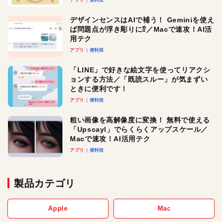
アプリ
便利技
デザインセンスはAIで補う！ Geminiを使え
ば問題点が浮き彫りに⁉︎／Macで速攻！AI活
用テク
アプリ
便利技
「LINE」で好きな絵文字を使ってリアクシ
ョンする方法／「既読スルー」が気まずい
ときに便利です！
アプリ
便利技
粗い画像を高解像度に変換！ 無料で使える
「Upscayl」でらくらくアップスケール／
Macで速攻！AI活用テク
アプリ
便利技
製品カテゴリ
Apple
Mac