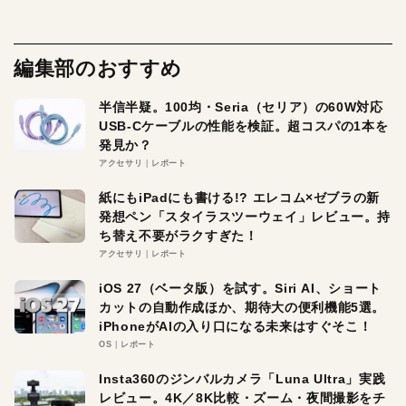
編集部のおすすめ
半信半疑。100均・Seria（セリア）の60W対応
USB-Cケーブルの性能を検証。超コスパの1本を
発見か？
アクセサリ
レポート
紙にもiPadにも書ける!? エレコム×ゼブラの新
発想ペン「スタイラスツーウェイ」レビュー。持
ち替え不要がラクすぎた！
アクセサリ
レポート
iOS 27（ベータ版）を試す。Siri AI、ショート
カットの自動作成ほか、期待大の便利機能5選。
iPhoneがAIの入り口になる未来はすぐそこ！
OS
レポート
Insta360のジンバルカメラ「Luna Ultra」実践
レビュー。4K／8K比較・ズーム・夜間撮影をチ