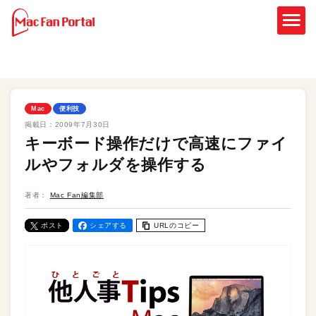
Mac
便利技
掲載日：
2009年7月30日
キーボード操作だけで高速にファイ
ルやフォルダを操作する
著者：
Mac Fan編集部
ポスト
シェアする
URLのコピー