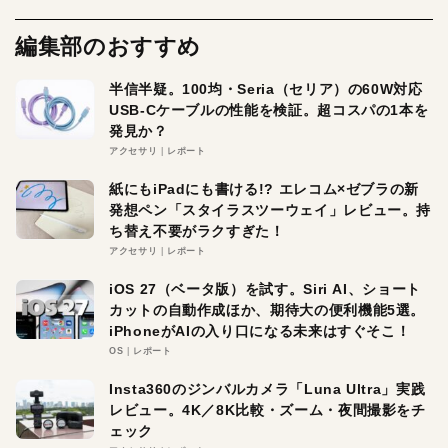
編集部のおすすめ
半信半疑。100均・Seria（セリア）の60W対応
USB-Cケーブルの性能を検証。超コスパの1本を
発見か？
アクセサリ
レポート
紙にもiPadにも書ける!? エレコム×ゼブラの新
発想ペン「スタイラスツーウェイ」レビュー。持
ち替え不要がラクすぎた！
アクセサリ
レポート
iOS 27（ベータ版）を試す。Siri AI、ショート
カットの自動作成ほか、期待大の便利機能5選。
iPhoneがAIの入り口になる未来はすぐそこ！
OS
レポート
Insta360のジンバルカメラ「Luna Ultra」実践
レビュー。4K／8K比較・ズーム・夜間撮影をチ
ェック