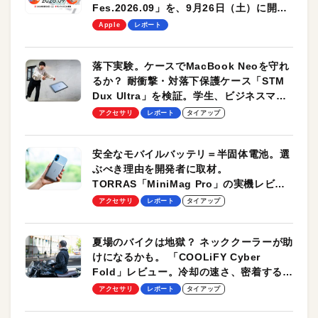
Fes.2026.09」を、9月26日（土）に開催
します！
Apple
レポート
落下実験。ケースでMacBook Neoを守れ
るか？ 耐衝撃・対落下保護ケース「STM
Dux Ultra」を検証。学生、ビジネスマン
のモバイルユースに最適！
アクセサリ
レポート
タイアップ
安全なモバイルバッテリ＝半固体電池。選
ぶべき理由を開発者に取材。
TORRAS「MiniMag Pro」の実機レビュ
ーも
アクセサリ
レポート
タイアップ
夏場のバイクは地獄？ ネッククーラーが助
けになるかも。 「COOLiFY Cyber
Fold」レビュー。冷却の速さ、密着する冷
却プレート、シンプルな操作性がグッド！
アクセサリ
レポート
タイアップ