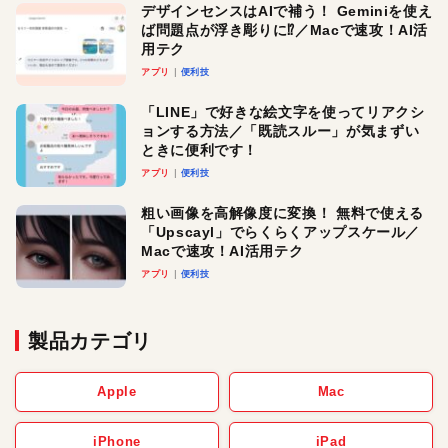
デザインセンスはAIで補う！ Geminiを使え
ば問題点が浮き彫りに⁉︎／Macで速攻！AI活
用テク
アプリ
便利技
「LINE」で好きな絵文字を使ってリアクシ
ョンする方法／「既読スルー」が気まずい
ときに便利です！
アプリ
便利技
粗い画像を高解像度に変換！ 無料で使える
「Upscayl」でらくらくアップスケール／
Macで速攻！AI活用テク
アプリ
便利技
製品カテゴリ
Apple
Mac
iPhone
iPad