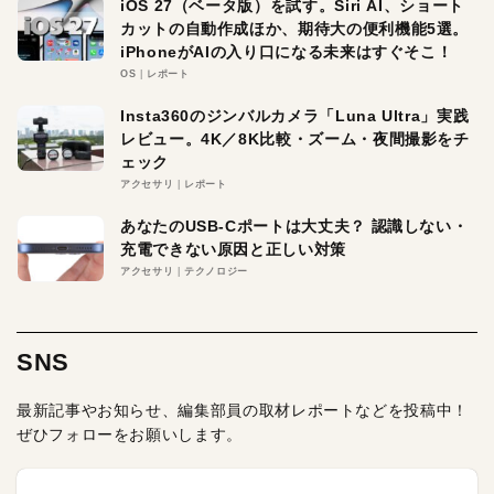
iOS 27（ベータ版）を試す。Siri AI、ショート
カットの自動作成ほか、期待大の便利機能5選。
iPhoneがAIの入り口になる未来はすぐそこ！
OS
レポート
Insta360のジンバルカメラ「Luna Ultra」実践
レビュー。4K／8K比較・ズーム・夜間撮影をチ
ェック
アクセサリ
レポート
あなたのUSB-Cポートは大丈夫？ 認識しない・
充電できない原因と正しい対策
アクセサリ
テクノロジー
SNS
最新記事やお知らせ、編集部員の取材レポートなどを投稿中！
ぜひフォローをお願いします。