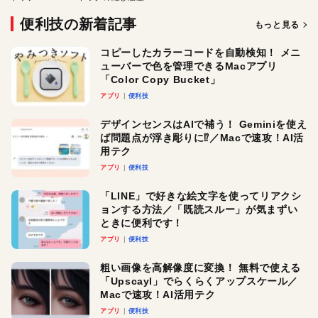
便利技の新着記事
もっと見る
コピーしたカラーコードを自動検知！ メニ
ューバーで色を管理できるMacアプリ
「Color Copy Bucket」
アプリ
便利技
デザインセンスはAIで補う！ Geminiを使え
ば問題点が浮き彫りに⁉︎／Macで速攻！AI活
用テク
アプリ
便利技
「LINE」で好きな絵文字を使ってリアクシ
ョンする方法／「既読スルー」が気まずい
ときに便利です！
アプリ
便利技
粗い画像を高解像度に変換！ 無料で使える
「Upscayl」でらくらくアップスケール／
Macで速攻！AI活用テク
アプリ
便利技