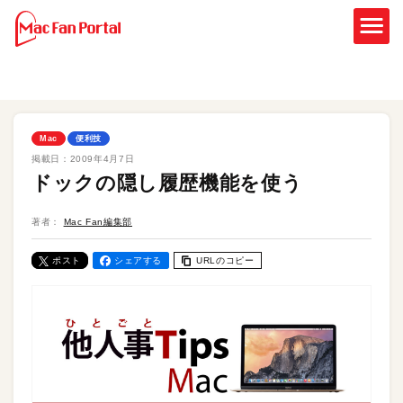
Mac
便利技
掲載日：
2009年4月7日
ドックの隠し履歴機能を使う
著者：
Mac Fan編集部
ポスト
シェアする
URLのコピー