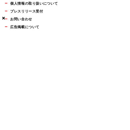
個人情報の取り扱いについて
プレスリリース受付
×
×
×
お問い合わせ
広告掲載について
マイナビBOOKS
Mac Fan Portalの人気記事ランキングやおすすめ記事、編集部
員によるコラムなどをまとめたメールマガジンを毎週金曜日に
配信します。お気軽にご登録ください。
Mac Fan メールマガジン
無料登録はこちら
Copyright © Mynavi Publishing Corporation