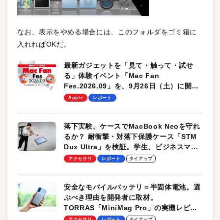
なお、表示をやめる場合には、このフォルダをゴミ箱に
入れればOKだ。
最新ガジェットを「見て・触って・試せ
る」体験イベント「Mac Fan
Fes.2026.09」を、9月26日（土）に開催
します！
Apple
レポート
落下実験。ケースでMacBook Neoを守れ
るか？ 耐衝撃・対落下保護ケース「STM
Dux Ultra」を検証。学生、ビジネスマン
のモバイルユースに最適！
アクセサリ
レポート
タイアップ
安全なモバイルバッテリ＝半固体電池。選
ぶべき理由を開発者に取材。
TORRAS「MiniMag Pro」の実機レビュ
ーも
アクセサリ
レポート
タイアップ