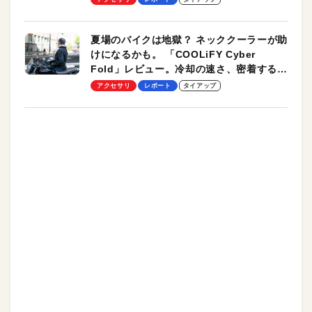
夏場のバイクは地獄？ ネッククーラーが助
けになるかも。 「COOLiFY Cyber
Fold」レビュー。冷却の速さ、密着する冷
却プレート、シンプルな操作性がグッド！
アクセサリ
レポート
タイアップ