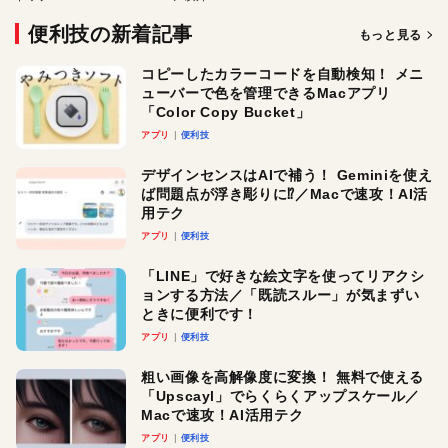
便利技の新着記事
もっと見る
コピーしたカラーコードを自動検知！ メニ
ューバーで色を管理できるMacアプリ
「Color Copy Bucket」
アプリ
便利技
デザインセンスはAIで補う！ Geminiを使え
ば問題点が浮き彫りに⁉︎／Macで速攻！AI活
用テク
アプリ
便利技
「LINE」で好きな絵文字を使ってリアクシ
ョンする方法／「既読スルー」が気まずい
ときに便利です！
アプリ
便利技
粗い画像を高解像度に変換！ 無料で使える
「Upscayl」でらくらくアップスケール／
Macで速攻！AI活用テク
アプリ
便利技