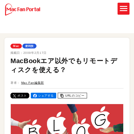
Mac
便利技
掲載日：
2009年2月17日
MacBookエア以外でもリモートデ
ィスクを使える？
著者：
Mac Fan編集部
ポスト
シェアする
URLのコピー