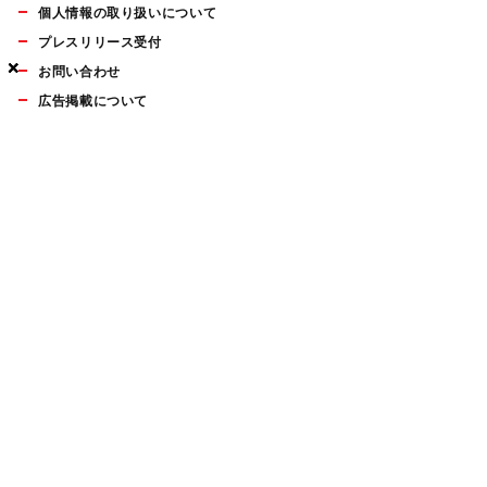
個人情報の取り扱いについて
プレスリリース受付
×
×
×
お問い合わせ
広告掲載について
マイナビBOOKS
Mac Fan Portalの人気記事ランキングやおすすめ記事、編集部
員によるコラムなどをまとめたメールマガジンを毎週金曜日に
配信します。お気軽にご登録ください。
Mac Fan メールマガジン
無料登録はこちら
Copyright © Mynavi Publishing Corporation