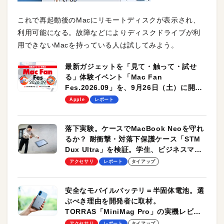
これで再起動後のMacにリモートディスクが表示され、
利用可能になる。故障などによりディスクドライブが利
用できないMacを持っている人は試してみよう。
最新ガジェットを「見て・触って・試せ
る」体験イベント「Mac Fan
Fes.2026.09」を、9月26日（土）に開催
します！
Apple
レポート
落下実験。ケースでMacBook Neoを守れ
るか？ 耐衝撃・対落下保護ケース「STM
Dux Ultra」を検証。学生、ビジネスマン
のモバイルユースに最適！
アクセサリ
レポート
タイアップ
安全なモバイルバッテリ＝半固体電池。選
ぶべき理由を開発者に取材。
TORRAS「MiniMag Pro」の実機レビュ
ーも
アクセサリ
レポート
タイアップ