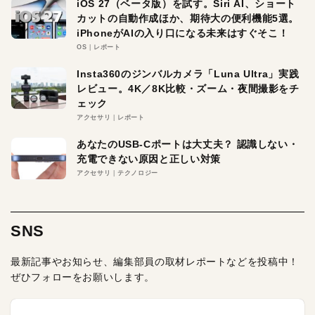
iOS 27（ベータ版）を試す。Siri AI、ショート
カットの自動作成ほか、期待大の便利機能5選。
iPhoneがAIの入り口になる未来はすぐそこ！
OS
レポート
Insta360のジンバルカメラ「Luna Ultra」実践
レビュー。4K／8K比較・ズーム・夜間撮影をチ
ェック
アクセサリ
レポート
あなたのUSB-Cポートは大丈夫？ 認識しない・
充電できない原因と正しい対策
アクセサリ
テクノロジー
SNS
最新記事やお知らせ、編集部員の取材レポートなどを投稿中！
ぜひフォローをお願いします。