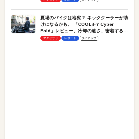
夏場のバイクは地獄？ ネッククーラーが助
けになるかも。 「COOLiFY Cyber
Fold」レビュー。冷却の速さ、密着する冷
却プレート、シンプルな操作性がグッド！
アクセサリ
レポート
タイアップ