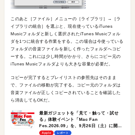
このあと［ファイル］メニューの［ライブラリ］→［ラ
イブラリの統合］を選ぶと、現在使っているiTunes
Musicフォルダと新しく選択されたiTunes Musicフォル
ダを1つに統合する作業をする。この場合は今使っている
フォルダの音楽ファイルを新しく作ったフォルダへコピ
ーする。これには少し時間がかかり、さらにコピー元の
iTunes Musicフォルダよりも大きな容量が必要だ。
コピーが完了するとプレイリストの参照先はそのまま
で、ファイルの移動が完了する。コピー元のフォルダは
音楽ファイルが正しくコピーされていることを確認した
ら消去してもOKだ。
最新ガジェットを「見て・触って・試せ
る」体験イベント「Mac Fan
Fes.2026.09」を、9月26日（土）に開催
します！
Apple
レポート