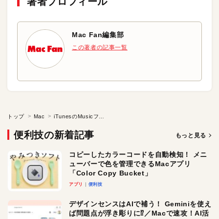
著者プロフィール
Mac Fan編集部
この著者の記事一覧
トップ
Mac
iTunesのMusicフォルダを別の場所に移動するには？
便利技の新着記事
もっと見る
コピーしたカラーコードを自動検知！ メニ
ューバーで色を管理できるMacアプリ
「Color Copy Bucket」
アプリ
便利技
デザインセンスはAIで補う！ Geminiを使え
ば問題点が浮き彫りに⁉︎／Macで速攻！AI活