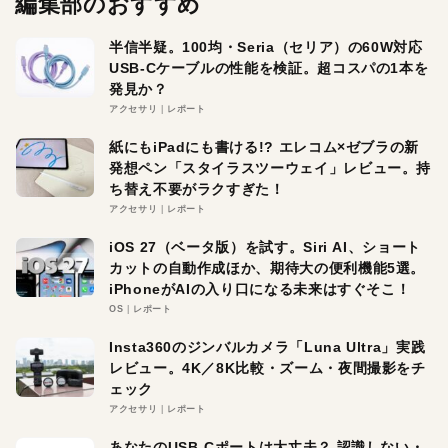
編集部のおすすめ
半信半疑。100均・Seria（セリア）の60W対応
USB-Cケーブルの性能を検証。超コスパの1本を
発見か？
アクセサリ
レポート
紙にもiPadにも書ける!? エレコム×ゼブラの新
発想ペン「スタイラスツーウェイ」レビュー。持
ち替え不要がラクすぎた！
アクセサリ
レポート
iOS 27（ベータ版）を試す。Siri AI、ショート
カットの自動作成ほか、期待大の便利機能5選。
iPhoneがAIの入り口になる未来はすぐそこ！
OS
レポート
Insta360のジンバルカメラ「Luna Ultra」実践
レビュー。4K／8K比較・ズーム・夜間撮影をチ
ェック
アクセサリ
レポート
あなたのUSB-Cポートは大丈夫？ 認識しない・