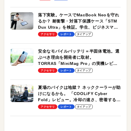
落下実験。ケースでMacBook Neoを守れ
るか？ 耐衝撃・対落下保護ケース「STM
Dux Ultra」を検証。学生、ビジネスマン
のモバイルユースに最適！
アクセサリ
レポート
タイアップ
安全なモバイルバッテリ＝半固体電池。選
ぶべき理由を開発者に取材。
TORRAS「MiniMag Pro」の実機レビュ
ーも
アクセサリ
レポート
タイアップ
夏場のバイクは地獄？ ネッククーラーが助
けになるかも。 「COOLiFY Cyber
Fold」レビュー。冷却の速さ、密着する冷
却プレート、シンプルな操作性がグッド！
アクセサリ
レポート
タイアップ