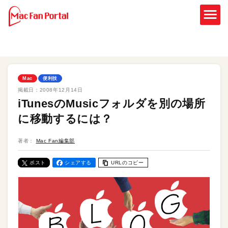
Mac
便利技
掲載日：
2008年12月14日
iTunesのMusicフォルダを別の場所
に移動するには？
著者：
Mac Fan編集部
ポスト
シェアする
URLのコピー