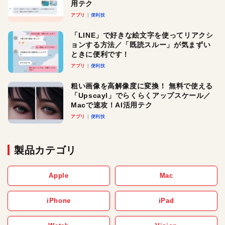
用テク
アプリ
便利技
「LINE」で好きな絵文字を使ってリアクシ
ョンする方法／「既読スルー」が気まずい
ときに便利です！
アプリ
便利技
粗い画像を高解像度に変換！ 無料で使える
「Upscayl」でらくらくアップスケール／
Macで速攻！AI活用テク
アプリ
便利技
製品カテゴリ
Apple
Mac
iPhone
iPad